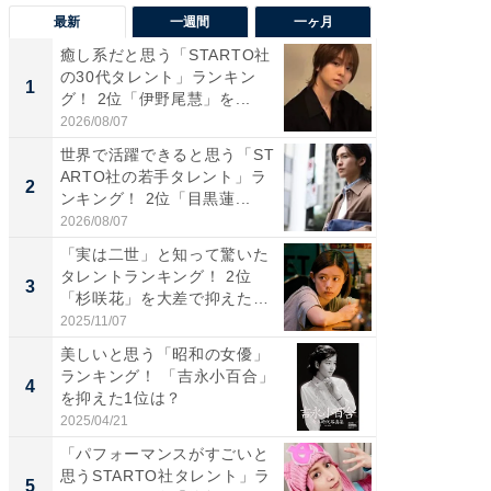
最新
一週間
一ヶ月
癒し系だと思う「STARTO社
癒し系だ
の30代タレント」ランキン
の若手
1
1
グ！ 2位「伊野尾慧」を...
グ！ 2
2026/08/07
2026/08/0
世界で活躍できると思う「ST
「パフ
ARTO社の若手タレント」ラ
思うST
2
2
ンキング！ 2位「目黒蓮...
ンキング
2026/08/07
2026/08/0
「実は二世」と知って驚いた
ギャップ
タレントランキング！ 2位
RTO社
3
3
「杉咲花」を大差で抑えた1
キング！
位...
2025/11/07
2026/08/0
美しいと思う「昭和の女優」
癒し系だ
ランキング！ 「吉永小百合」
の30代
4
4
を抑えた1位は？
グ！ 2
2025/04/21
2026/08/0
「パフォーマンスがすごいと
「ファン
思うSTARTO社タレント」ラ
ARTO
5
5