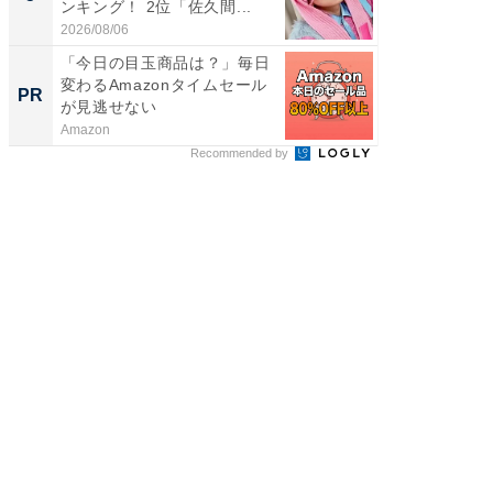
ンキング！ 2位「佐久間...
グ！ 2
2026/08/06
2026/08/0
「今日の目玉商品は？」毎日
65歳以
変わるAmazonタイムセール
んなお
PR
PR
が見逃せない
ト治療の
Amazon
あんしん
Recommended by