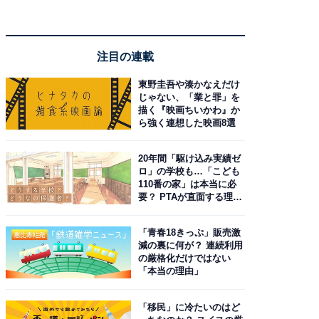
注目の連載
東野圭吾や湊かなえだけ
じゃない、「業と罪」を
描く『映画ちいかわ』か
ら強く連想した映画8選
20年間「駆け込み実績ゼ
ロ」の学校も…「こども
110番の家」は本当に必
要？ PTAが直面する理想
と現実
「青春18きっぷ」販売激
減の裏に何が？ 連続利用
の厳格化だけではない
「本当の理由」
「移民」に冷たいのはど