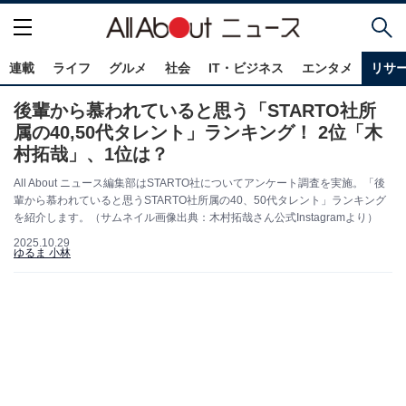
連載
ライフ
グルメ
社会
IT・ビジネス
エンタメ
リサ
後輩から慕われていると思う「STARTO社所
属の40,50代タレント」ランキング！ 2位「木
村拓哉」、1位は？
All About ニュース編集部はSTARTO社についてアンケート調査を実施。「後
輩から慕われていると思うSTARTO社所属の40、50代タレント」ランキング
を紹介します。（サムネイル画像出典：木村拓哉さん公式Instagramより）
2025.10.29
ゆるま 小林