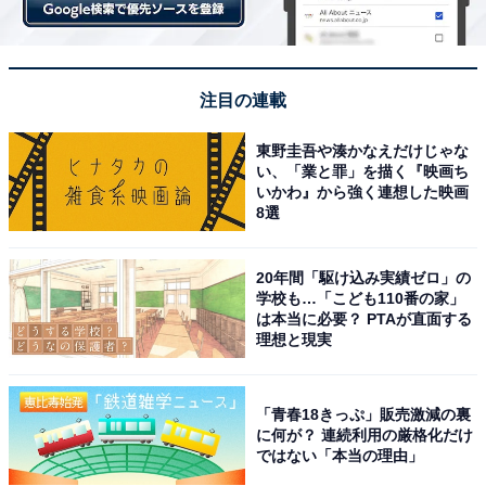
注目の連載
東野圭吾や湊かなえだけじゃな
い、「業と罪」を描く『映画ち
いかわ』から強く連想した映画
8選
20年間「駆け込み実績ゼロ」の
学校も…「こども110番の家」
は本当に必要？ PTAが直面する
理想と現実
「青春18きっぷ」販売激減の裏
に何が？ 連続利用の厳格化だけ
ではない「本当の理由」