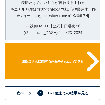
表情だけでおいしさが伝わりますね☺️
キニナル料理は放送でcheck✌️
#城島茂
#藤原丈一郎
#ジョーコンビ
pic.twitter.com/mYKz0dL7Nj
— 鉄腕DASH 【公式】日曜夜7時
(@tetsuwan_DASH)
June 23, 2024
城島茂さんに関する商品をAmazonで見る
次ページ
3～1位までの結果を見る