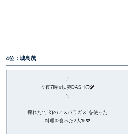
4位：城島茂
／
今夜7時
#鉄腕DASH
🧑‍🌾
＼
採れたて"幻のアスパラガス"を使った
料理を食べた2人💚💙