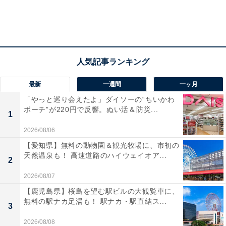
最新
一週間
一ヶ月
「やっと巡り会えたよ」ダイソーの“ちいかわ
ポーチ”が220円で反響。ぬい活＆防災...
1
2026/08/06
【愛知県】無料の動物園＆観光牧場に、市初の
天然温泉も！ 高速道路のハイウェイオア...
2
2026/08/07
【鹿児島県】桜島を望む駅ビルの大観覧車に、
無料の駅ナカ足湯も！ 駅ナカ・駅直結ス...
3
2026/08/08