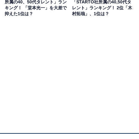
所属の40、50代タレント」ラン
「STARTO社所属の40,50代タ
キング！ 「堂本光一」を大差で
レント」ランキング！ 2位「木
堂本さんは、俳優としてこれまで多くのドラマや映画に
抑えた1位は？
村拓哉」、1位は？
参加。特に、近年では歌唱力の高さを生かし、ミュージ
カルを中心とした舞台への出演をメインとしています。
2025年は、最新アルバム『RAISE』を引っさげたコンサ
ートツアーを開催。各地で美声を響かせ、ファンを魅了
しています。
回答者からは、「舞台で鍛え上げられた豊かな声量と高
い歌唱技術を持っている」（40代女性／福井県）、「独
特の世界観と高い歌唱力を持ち、ジャンルを超えて表現
できる実力がある」（20代女性／長崎県）、「声がよく
通るイメージがある」（50代女性／新潟県）などの意見
が寄せられました。