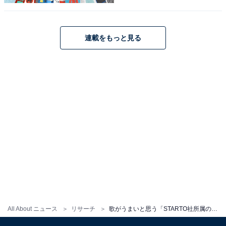
ビ朝日系）に出演した際には、主題歌『曇りのち、快
晴』を「矢野健太 starring Satoshi Ohno」名義で歌唱し
連載をもっと見る
高い評価を得ています。
回答者からは、「癖がない声で聴きやすく、ビブラート
がきれいだから」（30代女性／埼玉県）、「声に物語を
宿すような歌い方で、とても上手だから」（50代男性／
広島県）、「ライブでソロの歌を聴いて、感動したか
ら」（30代女性／大分県）などの意見が寄せられまし
た。
大野智さんに関する商品をAmazonで見る
All About ニュース
リサーチ
歌がうまいと思う「STARTO社所属の40、50代タレント」ランキング！ 2位「堂本光一」を抑えた1位は？