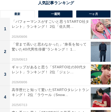
堂本光一さんに関する商品をAmazonで見る
最新
一週間
一ヶ月
「パフォーマンスがすごいと思うSTARTO社タ
レント」ランキング！ 2位「佐久間...
1
2026/08/06
「背まで高いと思わなかった」“身長を知って
驚いた40代男性俳優”ランキング！ 1...
2
2026/06/13
ギャップがあると思う「STARTO社の30代タ
レント」ランキング！ 2位「ジェシ...
3
2026/08/06
高学歴だと知って驚いたSTARTOタレントラン
キング！ 2位「ラウール（Snow...
4
2025/07/13
1位：大野智（嵐）／129票