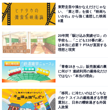
東野圭吾や湊かなえだけじゃな
い、「業と罪」を描く『映画ち
いかわ』から強く連想した映画
8選
A post shared by Takuya Kimura (@takuya.kimura_tak)
20年間「駆け込み実績ゼロ」の
1位に選ばれたのは、嵐の大野智さんです。大野さん
学校も…「こども110番の家」
は本当に必要？ PTAが直面する
は、1999年11月に嵐のメンバーとしてデビュー。グルー
理想と現実
プは、数多くのヒット曲を発表して国民的な人気を獲得
します。
「青春18きっぷ」販売激減の裏
に何が？ 連続利用の厳格化だけ
大野さんは、俳優業のほかに絵画やオブジェを創作する
ではない「本当の理由」
アーティストとしても活動。さまざまなジャンルで人気
となり、現在まで高い人気を誇るアイドルです。
「移民」に冷たいのはどっちな
のか？ スイスの厳格過ぎる学歴
グループの中で歌唱力が高いメンバーとして知られ、ソ
選別と、日本の曖昧過ぎる外国
人政策
ロ曲も多数発表。主演ドラマ『歌のおにいさん』（テレ