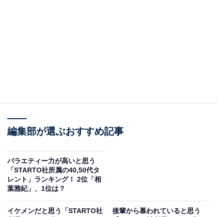
View this post on Instagram
編集部が選ぶおすすめ記事
A post shared by Koichi Domoto (@koichi.domoto_kd_51)
バラエティー力が高いと思う
2位に輝いたのはDOMOTOの堂本光一さんです。堂本さ
「STARTO社所属の40,50代タ
んは、1997年にKinKi KidsのメンバーとしてCDデビュ
レント」ランキング！ 2位「相
葉雅紀」、1位は？
ー。2025年1月にグループ名の変更を公表し、7月22日か
ら「DOMOTO」として活動しています。
イケメンだと思う「STARTO社
後輩から慕われていると思う