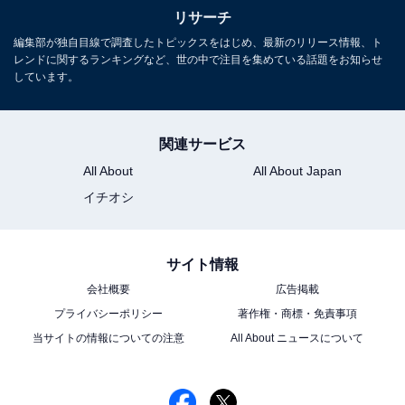
リサーチ
※回答者コメントは原文ママです
編集部が独自目線で調査したトピックスをはじめ、最新のリリース情報、ト
レンドに関するランキングなど、世の中で注目を集めている話題をお知らせ
しています。
この記事の執筆者：
ゆるま 小林
元テレビ局スタッフ
関連サービス
長年に渡ってテレビ局でバラエティー番組、情報番組などを制作。
All About
All About Japan
その後、フリーランスの編集・ライターに転身。芸能情報に精通
し、週刊誌、ネットニュースでテレビや芸能人に関するコラムなど
イチオシ
...続きを読む
を執筆。編集プロダクション「ゆるま」を立ち上げる。
サイト情報
8位までの全ランキング結果を見
次ページ
会社概要
広告掲載
る
プライバシーポリシー
著作権・商標・免責事項
当サイトの情報についての注意
All About ニュースについて