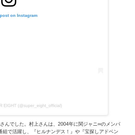
 post on Instagram
R EIGHT (@super_eight_official)
信五さんでした。村上さんは、2004年に関ジャニ∞のメンバ
番組で活躍し、『ヒルナンデス！』や『宝探しアドベン