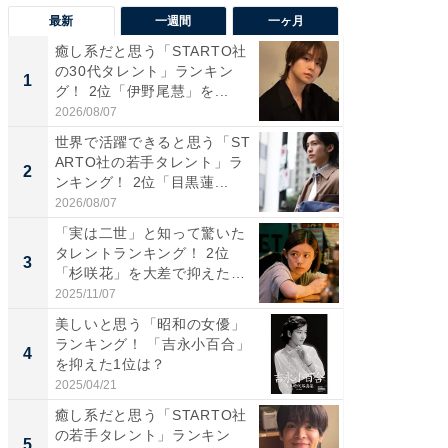
最新
一週間
一ヶ月
癒し系だと思う「STARTO社
癒し系だ
の30代タレント」ランキン
の若手
1
1
グ！ 2位「伊野尾慧」を...
グ！ 2
2026/08/07
2026/08/0
世界で活躍できると思う「ST
「パフ
ARTO社の若手タレント」ラ
思うST
2
2
ンキング！ 2位「目黒蓮...
ンキング
2026/08/07
2026/08/0
「実は二世」と知って驚いた
ギャップ
タレントランキング！ 2位
RTO社
3
3
「杉咲花」を大差で抑えた1
キング！
位...
2025/11/07
2026/08/0
美しいと思う「昭和の女優」
癒し系だ
ランキング！ 「吉永小百合」
の30代
4
4
を抑えた1位は？
グ！ 2
2025/04/21
2026/08/0
癒し系だと思う「STARTO社
「ファン
の若手タレント」ランキン
ARTO
5
5