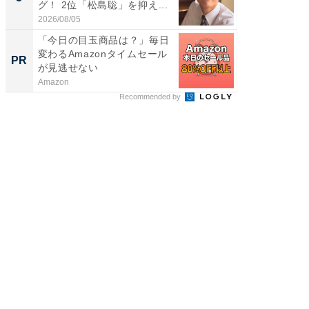
グ！ 2位「松島聡」を抑え...
グ！ 2
2026/08/05
2026/08/0
「今日の目玉商品は？」毎日
「歯を失
変わるAmazonタイムセール
必ずや
PR
PR
が見逃せない
インプ
Amazon
あんしん
Recommended by