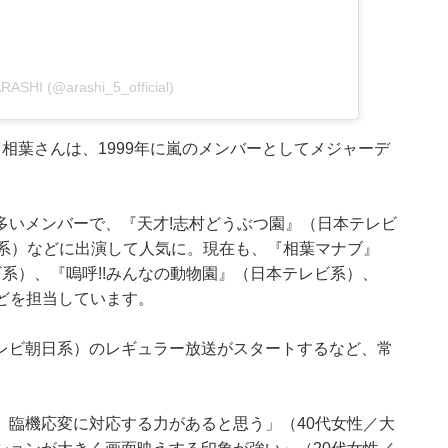
ARASHI (@arashi_5_official)
相葉さんは、1999年に嵐のメンバーとしてメジャーデ
多いメンバーで、『天才!志村どうぶつ園』（日本テレビ
京系）などに出演して人気に。現在も、『相葉マナブ』
系）、『嗚呼!!みんなの動物園』（日本テレビ系）、
どを担当しています。
レビ朝日系）のレギュラー放送がスタートするなど、常
。
。臨機応変に対応する力があると思う」（40代女性／大