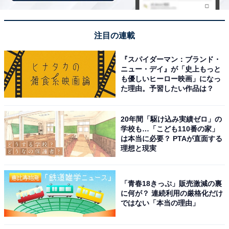
注目の連載
『スパイダーマン：ブランド・
ニュー・デイ』が「史上もっと
も優しいヒーロー映画」になっ
た理由。予習したい作品は？
20年間「駆け込み実績ゼロ」の
学校も…「こども110番の家」
は本当に必要？ PTAが直面する
こちらもおすすめ
理想と現実
好き＆行ってみたい「京都府の紅葉スポット」
ランキング！ 2位「清水寺」を抑えた1位は？
【2025年調査】
「青春18きっぷ」販売激減の裏
に何が？ 連続利用の厳格化だけ
ではない「本当の理由」