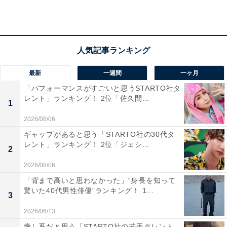
1位：高野山／122票
1位は「高野山」でした。真言密教の聖地として知られ
る高野山は、秋になると壇上伽藍や奥の院周辺が鮮やか
最新
一週間
一ヶ月
な紅葉に染まり、歴史と自然が織りなす荘厳な雰囲気が
「パフォーマンスがすごいと思うSTARTO社タ
魅力。標高約800mの山中に位置し、早めの紅葉シーズン
レント」ランキング！ 2位「佐久間...
1
も楽しめる点が高く評価されました。
2026/08/06
ギャップがあると思う「STARTO社の30代タ
回答者のコメントを見ると「雰囲気が神秘的でちょっと
レント」ランキング！ 2位「ジェシ...
2
したハイキングにもなります」（50代女性／和歌山
2026/08/06
県）、「歴史ある寺院群と紅葉が調和し、秋の静寂と神
聖な雰囲気を楽しめるから」（20代女性／東京都）、
「背まで高いと思わなかった」“身長を知って
驚いた40代男性俳優”ランキング！ 1...
「パワースポットとよく聞くので紅葉と相まって心落ち
3
着きそうなので」（50代女性／京都府）といった声があ
2026/06/13
りました。
癒し系だと思う「STARTO社の若手タレント」