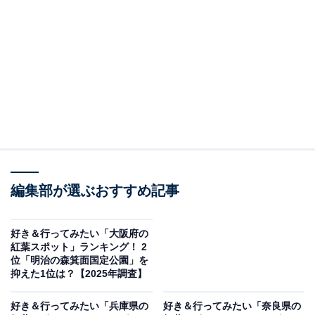
＞5位までの全ランキング結果を見る
※本調査は全国250人を対象に実施したもので、結果は
回答者の意見を集計したものであり、全体の意見を断定
的に示すものではありません
2位：熊野那智大社／48票
2位は「熊野那智大社」でした。世界遺産「紀伊山地の
霊場と参詣道」の一部であり、那智の滝とともに訪れた
編集部が選ぶおすすめ記事
い紅葉名所。秋には朱色の社殿と紅葉の色彩が美しく調
和し、神聖な空気に包まれた風景が広がります。
好き＆行ってみたい「大阪府の
紅葉スポット」ランキング！ 2
位「明治の森箕面国定公園」を
回答者からは「那智の滝も楽しめるし紅葉も空気が澄ん
抑えた1位は？【2025年調査】
でいるのでとても綺麗に見えるから」（40代女性／奈良
好き＆行ってみたい「兵庫県の
好き＆行ってみたい「奈良県の
県）、「山登りはハードだが、あのハードな登りの先に