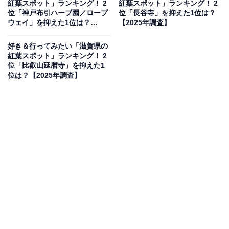
紅葉スポット」ランキング！ 2
紅葉スポット」ランキング！ 2
広がる紅葉はとても美しいと思うため。那智の滝も合わ
位「神戸布引ハーブ園／ロープ
位「長谷寺」を抑えた1位は？
せて見てみたい」（30代男性／埼玉県）、「霊験あらた
ウェイ」を抑えた1位は？
【2025年調査】
【2025年調査】
かな世界遺産で、朱塗りの社殿は紅葉時期にいっそう目
好き＆行ってみたい「滋賀県の
に映えそう」（40代男性／三重県）などのコメントがあ
紅葉スポット」ランキング！ 2
りました。
位「比叡山延暦寺」を抑えた1
位は？【2025年調査】