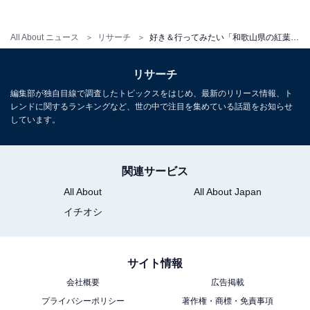
All About ニュース
リサーチ
好き＆行ってみたい「和歌山県の紅葉スポット」ランキング！ 2位「熊野那智大社」を抑えた1位は？【2025年調査】
リサーチ
編集部が独自目線で調査したトピックスをはじめ、最新のリリース情報、ト
レンドに関するランキングなど、世の中で注目を集めている話題をお知らせ
しています。
関連サービス
All About
All About Japan
イチオシ
サイト情報
会社概要
広告掲載
プライバシーポリシー
著作権・商標・免責事項