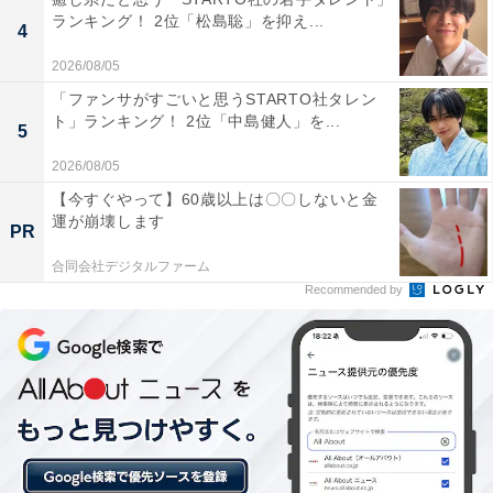
ランキング！ 2位「松島聡」を抑え...
4
※回答者のコメントは原文ママです
2026/08/05
「ファンサがすごいと思うSTARTO社タレン
ト」ランキング！ 2位「中島健人」を...
5
この記事の執筆者：
坂上 恵
2026/08/05
All About ニュースの編集者。オールアバウトに入社後、SNSトレン
【今すぐやって】60歳以上は〇〇しないと金
運が崩壊します
ドにフォーカスした記事執筆やSEOライティングの経験を経て、の
PR
ちにAll About ニュースチームのメンバーに加入。現在は旅行・カル
...続きを読む
合同会社デジタルファーム
チャー・エンタメなどを中心に企画編集を担当。東京都出身。居酒
屋巡りとスポーツ観戦が生きがい。
Recommended by
5位までの全ランキング結果を見
次ページ
る