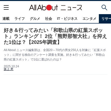
連載
ライフ
グルメ
社会
IT・ビジネス
エンタメ
リサ
好き＆行ってみたい「和歌山県の紅葉スポッ
ト」ランキング！ 2位「熊野那智大社」を抑え
た1位は？【2025年調査】
All About ニュース編集部は、全国20～70代の男女250人を対象に「紅葉スポ
ット」に関する独自のアンケート調査を実施。好き＆行ってみたい「和歌山
県の紅葉スポット」で1位に選ばれたのは？
2025.10.24
坂上 恵