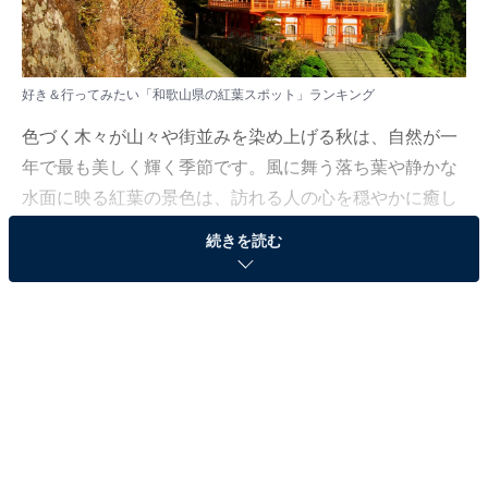
好き＆行ってみたい「和歌山県の紅葉スポット」ランキング
色づく木々が山々や街並みを染め上げる秋は、自然が一
年で最も美しく輝く季節です。風に舞う落ち葉や静かな
水面に映る紅葉の景色は、訪れる人の心を穏やかに癒し
てくれます。今回は、思わず足を運びたくなる人気の紅
続きを読む
葉スポットを紹介します。
All About ニュース編集部は10月17～18日、全国20～70
代の男女250人を対象に「紅葉スポット」に関する独自
のアンケート調査を実施しました。今回はその中から、
好き＆行ってみたい「和歌山県の紅葉スポット」を紹介
します！