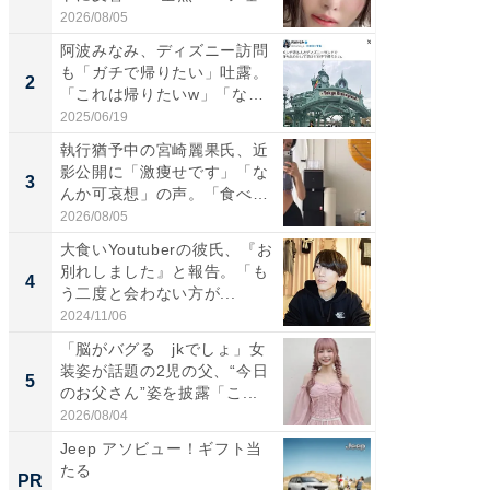
「カ...
2026/08/05
2026/08/0
阿波みなみ、ディズニー訪問
「女の
も「ガチで帰りたい」吐露。
介、バ
2
2
「これは帰りたいw」「なん
らのプレ
ち...
愛...
2025/06/19
2026/08/0
執行猶予中の宮崎麗果氏、近
「好感
影公開に「激痩せです」「な
や、“マ
3
3
んか可哀想」の声。「食べら
画変更
れ...
財...
2026/08/05
2026/07/3
大食いYoutuberの彼氏、『お
「脚が
別れしました』と報告。「も
横川尚
4
4
う二度と会わない方が...
ムキな姿
刃...
2024/11/06
2026/08/0
「脳がバグる jkでしょ」女
「2人と
装姿が話題の2児の父、“今日
團十郎
5
5
のお父さん”姿を披露「こ...
「後ろ
「...
2026/08/04
2026/08/0
Jeep アソビュー！ギフト当
会議の録
たる
議事録
PR
PR