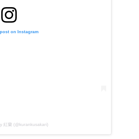
 post on Instagram
 by 紅蘭 (@kurankusakari)