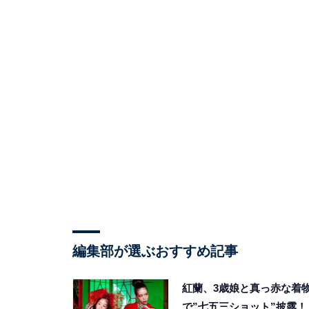
編集部が選ぶおすすめ記事
紅蘭、3歳娘と真っ赤な着
で”七五三ショット”披露！