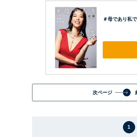
＃母であり私で
次ページ
1