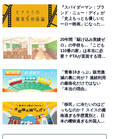
『スパイダーマン：ブラ
ンド・ニュー・デイ』が
「史上もっとも優しいヒ
ーロー映画」になった理
由。予習したい作品は？
20年間「駆け込み実績ゼ
ロ」の学校も…「こども
110番の家」は本当に必
要？ PTAが直面する理想
と現実
「青春18きっぷ」販売激
減の裏に何が？ 連続利用
の厳格化だけではない
「本当の理由」
「移民」に冷たいのはど
っちなのか？ スイスの厳
格過ぎる学歴選別と、日
本の曖昧過ぎる外国人政
策