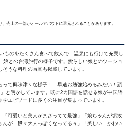
り、売上の一部がオールアバウトに還元されることがあります。
しいものをたくさん食べて飲んで 温泉にも行けて充実し
稿。娘との台湾旅行の様子です。愛らしい娘とのツーショ
しそうな料理の写真も掲載しています。
らって興味津々な様子！ 早速お勉強始めるみたい！頑
？」と明かしています。既に2カ国語を話せる娘が中国語
語学エピソードに多くの注目が集まっています。
」「可愛いと美人がまざってて最強」「娘ちゃんが垢抜
ゃんが、段々大人っぽくなってるぅ」「美しい かわい