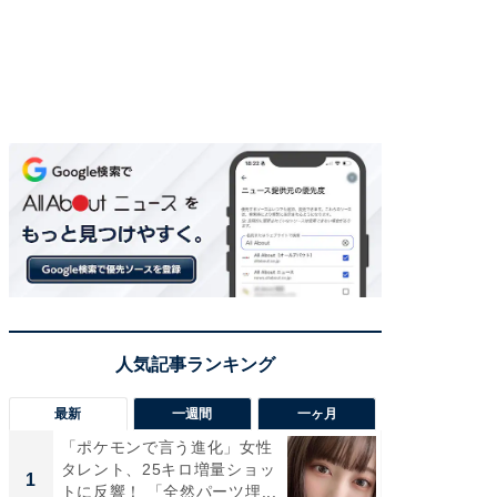
最新
一週間
一ヶ月
「ポケモンで言う進化」女性
「さす
タレント、25キロ増量ショッ
は」高
1
1
トに反響！ 「全然パーツ埋...
災地を