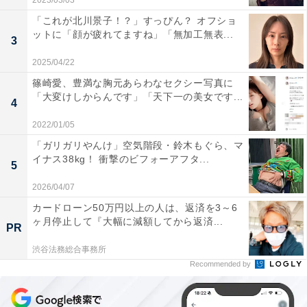
2023/03/03
「これが北川景子！？」すっぴん？ オフショ
ットに「顔が疲れてますね」「無加工無表...
3
2025/04/22
篠崎愛、豊満な胸元あらわなセクシー写真に
「大変けしからんです」「天下一の美女です...
4
2022/01/05
「ガリガリやんけ」空気階段・鈴木もぐら、マ
イナス38kg！ 衝撃のビフォーアフタ...
5
2026/04/07
カードローン50万円以上の人は、返済を3～6
ヶ月停止して『大幅に減額してから返済...
PR
渋谷法務総合事務所
Recommended by