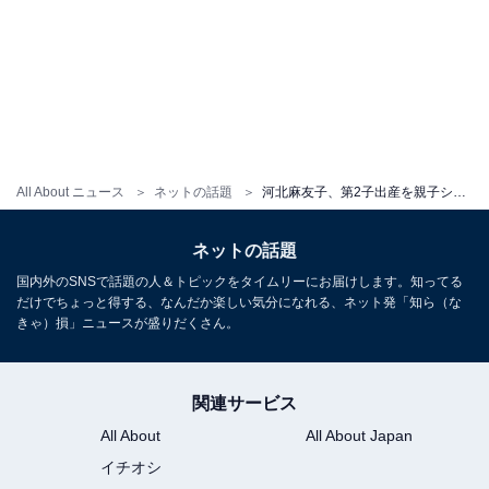
All About ニュース
ネットの話題
河北麻友子、第2子出産を親子ショットで報告！ 「赤ちゃん可愛い」「イッテQ楽しみに待ってます」
ネットの話題
国内外のSNSで話題の人＆トピックをタイムリーにお届けします。知ってる
だけでちょっと得する、なんだか楽しい気分になれる、ネット発「知ら（な
きゃ）損」ニュースが盛りだくさん。
関連サービス
All About
All About Japan
イチオシ