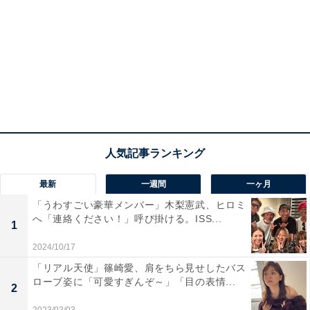
最新
一週間
一ヶ月
「うわすごい豪華メンバー」木梨憲武、ヒロミ
へ「連絡ください！」呼び掛ける。ISS...
1
2024/10/17
「リアル天使」篠崎愛、肩をちら見せしたバス
ローブ姿に「可愛すぎんぞ～」「目の表情...
2