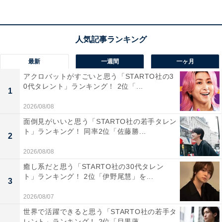
この記事の執筆者：
田中 寛大
一橋大学大学院社会学研究科修了後、国の所管法人に入職。地方公
最新
一週間
一ヶ月
共団体の情報化支援や広報を担当。2019年に株式会社アマノートを
アクロバットがすごいと思う「STARTO社の3
設立し、現在はWebメディアや選書サービスの運営、SEO業務に従
...続きを読む
0代タレント」ランキング！ 2位「...
1
事。年間3,000本以上のコンテンツ制作に携わる。
2026/08/08
面倒見がいいと思う「STARTO社の若手タレン
TOP20までのランキング結果を見
次ページ
ト」ランキング！ 同率2位「佐藤勝...
る
2
2026/08/08
癒し系だと思う「STARTO社の30代タレン
ト」ランキング！ 2位「伊野尾慧」を...
3
2026/08/07
世界で活躍できると思う「STARTO社の若手タ
レント」ランキング！ 2位「目黒蓮...