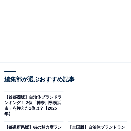
武家屋敷など、城下町の風情が残る歴史観光都市として
知られています。
調査結果によると、ブランド偏差値は90.9、認知率は
83.1％と高い評価を得ています。「良いイメージ」は
31.8％に対し、「悪いイメージ」は1.2％と低水準です。
実際に「訪れたこと」があると回答した人は24.3％でし
た。
編集部が選ぶおすすめ記事
【首都圏版】自治体ブランドラ
ンキング！ 2位「神奈川県横浜
市」を抑えた1位は？【2025
年】
【都道府県版】街の魅力度ラン
【全国版】自治体ブランドラン