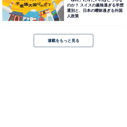
のか？ スイスの厳格過ぎる学歴
選別と、日本の曖昧過ぎる外国
人政策
連載をもっと見る