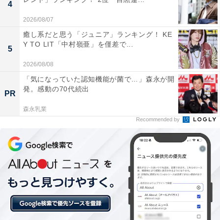
4
2026/08/07
癒し系だと思う「ジュニア」ランキング！ KE
Y TO LIT「中村嶺亜」を僅差で...
5
2026/08/08
「気になっていた認知機能が菌で…」森永が開
発。感動の70代続出
PR
こちらもおすすめ
森永乳業
【北関東版】自治体ブランドランキング！ 2位
Recommended by
「茨城県つくば市」を抑えた1位は？【2025
年】