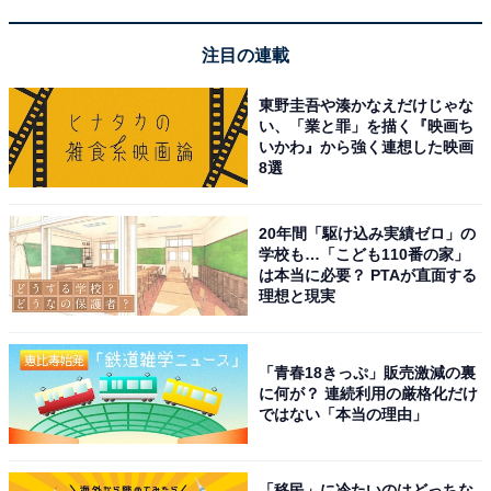
1
2
注目の連載
東野圭吾や湊かなえだけじゃな
い、「業と罪」を描く『映画ち
いかわ』から強く連想した映画
8選
20年間「駆け込み実績ゼロ」の
学校も…「こども110番の家」
は本当に必要？ PTAが直面する
理想と現実
「青春18きっぷ」販売激減の裏
に何が？ 連続利用の厳格化だけ
ではない「本当の理由」
「移民」に冷たいのはどっちな