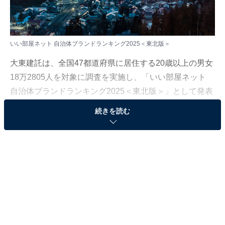
いい部屋ネット 自治体ブランドランキング2025＜東北版＞
大東建託は、全国47都道府県に居住する20歳以上の男女
18万2805人を対象に調査を実施し、「いい部屋ネット
自治体ブランドランキング2025＜東北版＞」として発表
しました。本記事では、そのランキング結果を紹介しま
続きを読む
す。
＞TOP20までのランキング結果を見る
2位：福島県会津若松市
昨年8位から大きく順位を上げた「福島県会津若松市」
が2位にランクインしました。鶴ヶ城や白虎隊の歴史、