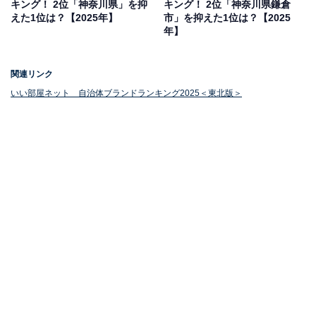
キング！ 2位「神奈川県」を抑
キング！ 2位「神奈川県鎌倉
えた1位は？【2025年】
市」を抑えた1位は？【2025
年】
関連リンク
1位：宮城県仙台市
いい部屋ネット 自治体ブランドランキング2025＜東北版＞
1位に輝いたのは、昨年1位を維持した「宮城県仙台市」
でした。「杜の都」と称される緑豊かな東北地方最大の
都市で、伊達政宗ゆかりの地としても有名です。
調査結果では、ブランド偏差値110.9と突出して高い評価
を得ました。認知率は87.7％と高く、「良いイメージ」
も43.1％とトップクラスの評価を得ています。「悪いイ
メージ」が1.6％と低く、高い認知度と好意的なイメージ
を両立させています。「訪れたこと」がある人も37.1％
と高い水準です。