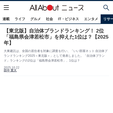
連載
ライフ
グルメ
社会
IT・ビジネス
エンタメ
リサ
【東北版】自治体ブランドランキング！ 2位
「福島県会津若松市」を抑えた1位は？【2025
年】
大東建託は、全国の居住者を対象に調査を行い、「いい部屋ネット 自治体ブ
ランドランキング2025＜東北版＞」として発表しました。「自治体ブラン
ド」ランキングの2位は「福島県会津若松市」、1位は？
2025.10.22
田中 寛大