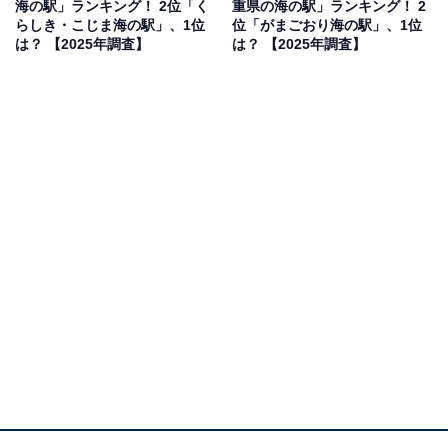
海の駅」ランキング！ 2位「く
重県の海の駅」ランキング！ 2
バーチャル体験ができる施設に行ってみたい」（40代女
らしき・こじま海の駅」、1位
位「がまごおり海の駅」、1位
性／大阪府）といった声が集まりました。
は？ 【2025年調査】
は？ 【2025年調査】
1位：かなざわ海の駅（石川県）／112票