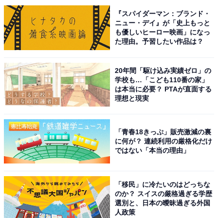
『スパイダーマン：ブランド・
ニュー・デイ』が「史上もっと
も優しいヒーロー映画」になっ
た理由。予習したい作品は？
20年間「駆け込み実績ゼロ」の
学校も…「こども110番の家」
は本当に必要？ PTAが直面する
理想と現実
「青春18きっぷ」販売激減の裏
に何が？ 連続利用の厳格化だけ
こちらもおすすめ
ではない「本当の理由」
好き＆行ってみたい「兵庫県の海の駅」ランキ
ング！ 2位「こうべすま海の駅」、1位は？
【2025年調査】
「移民」に冷たいのはどっちな
のか？ スイスの厳格過ぎる学歴
選別と、日本の曖昧過ぎる外国
人政策