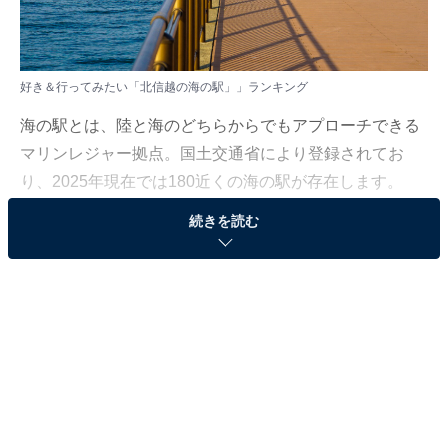
好き＆行ってみたい「北信越の海の駅」」ランキング
海の駅とは、陸と海のどちらからでもアプローチできる
マリンレジャー拠点。国土交通省により登録されてお
り、2025年現在では180近くの海の駅が存在します。
続きを読む
All About ニュース編集部では、2025年10月17〜20日の
期間、全国20〜70代の男女250人を対象に、海の駅に関
するアンケートを実施しました。その中から、好き＆行
ってみたい「北信越の海の駅」ランキングの結果をご紹
介します。
＞6位までの全ランキング結果を見る