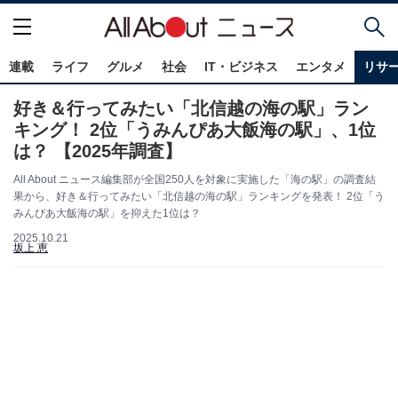
連載
ライフ
グルメ
社会
IT・ビジネス
エンタメ
リサ
好き＆行ってみたい「北信越の海の駅」ラン
キング！ 2位「うみんぴあ大飯海の駅」、1位
は？ 【2025年調査】
All About ニュース編集部が全国250人を対象に実施した「海の駅」の調査結
果から、好き＆行ってみたい「北信越の海の駅」ランキングを発表！ 2位「う
みんぴあ大飯海の駅」を抑えた1位は？
2025.10.21
坂上 恵