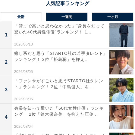
石川県金沢市にある「かなざわ海の駅」は、映画『しあ
わせのかおり』のロケ地として有名になったスポット。
最新
一週間
一ヶ月
金沢港の新鮮な海の幸が集まる活気あふれる「金沢港い
「背まで高いと思わなかった」“身長を知って
きいき魚市」が近くにあり、カニやブリなど旬の魚介類
驚いた40代男性俳優”ランキング！ 1...
1
を求めて多くの人が訪れます。市場で買った魚をその場
2026/06/13
で食事を楽しめるイートインやミシュラン2つ星を獲得
癒し系だと思う「STARTO社の若手タレント」
した立ち食いすし屋があるのも人気の理由。ほかにも
ランキング！ 2位「松島聡」を抑え...
2
「大野からくり記念館」やヤマトしょうゆみその工場
2026/08/05
「糀パーク」などが近隣にあります。
「ファンサがすごいと思うSTARTO社タレン
ト」ランキング！ 2位「中島健人」を...
3
回答者からは「金沢駅から車で約20分。北陸自動車道・
金沢西ICからも近く、ドライブにも最適だから」（50代
2026/08/05
男性／東京都）、「からくり記念館や金沢港いきいき魚
身長を知って驚いた「50代女性俳優」ランキ
ング！ 2位「鈴木保奈美」を抑えた圧倒...
市が近くにあるので、観光も楽しめるスポットだと思い
4
ます」（30代女性／愛知県）、「車旅行の補給地とし
2026/08/04
て、グルメとお土産目当て。海鮮を堪能したい」（40代