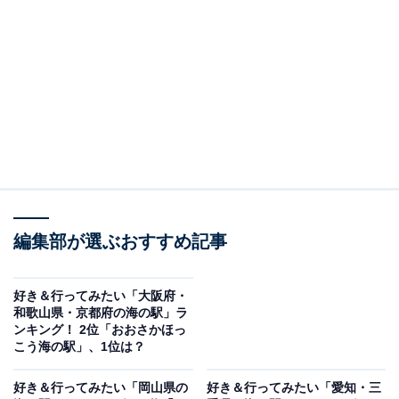
2位：うみんぴあ大飯海の駅（福井県）／52票
福井県の若狭湾に面した「うみんぴあ大飯」は、充実し
た複合施設と美しい景色が魅力のエリアです。海の駅周
辺には、ホテルやレジャー施設、道の駅などがあり、ド
ライブの休憩や宿泊を兼ねた滞在にもおすすめ。新鮮な
海産物はもちろん、地域の特産品なども豊富にそろい、
若狭の海の幸を堪能できるスポットとして人気を集めて
います。
編集部が選ぶおすすめ記事
回答者からは「海水を沸かした天然温泉や敦賀湾最大級
のマリーナなどの魅力のある観光施設が多く、絶景スポ
好き＆行ってみたい「大阪府・
和歌山県・京都府の海の駅」ラ
ットも多いので、魅力のある行ってみたい海の駅です」
ンキング！ 2位「おおさかほっ
（30代男性／兵庫県）、「海の駅のすぐ近くの若狭湾
こう海の駅」、1位は？
は、多くの魚が釣れ、小浜湾ではクルージングなども楽
好き＆行ってみたい「岡山県の
好き＆行ってみたい「愛知・三
しめるから」（30代回答しない／高知県）、「子どもと