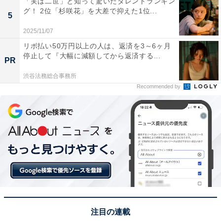
「実は二世」と知って驚いたタレントランキン
女性／埼玉県）といった声が集まりました。
グ！ 2位「杉咲花」を大差で抑えた1位...
5
2025/11/07
※回答者からのコメントは原文ママです
リボ払い50万円以上の人は、返済を3～6ヶ月
停止して『大幅に減額してから返済する...
PR
渋谷法務総合事務所
この記事の執筆者：
坂上 恵
Recommended by
All About ニュースの編集者。オールアバウトに入社後、SNSトレン
ドにフォーカスした記事執筆やSEOライティングの経験を経て、の
ちにAll About ニュースチームのメンバーに加入。現在は旅行・カル
...続きを読む
チャー・エンタメなどを中心に企画編集を担当。東京都出身。居酒
屋巡りとスポーツ観戦が生きがい。
次ページ
6位までのランキング結果を見る
注目の連載