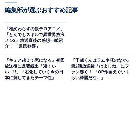
編集部が選ぶおすすめ記事
「相変わらずの飯テロアニメ」
『とんでもスキルで異世界放浪
メシ2』放送直後の感想一挙紹
介！ 「道民歓喜」
『キミと越えて恋になる』初回
『千歳くんはラムネ瓶のなか』
放送後に反響続出「凄くい
第2話放送後「はよしね」にフ
い…!!」「右化していく今の日
ァン沸く！ 「OP作画えぐいく
本に刺してきたテーマ性」
らい綺麗だな…」