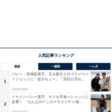
最新
一週間
一ヶ月
バレー・髙橋藍選手、兄＆愛犬とのプライベー
トショットに「超きちょー」「笑顔が見れ...
1
2026/03/08
イケメンバレー選手、キス＆耳食べショットに
反響！ 「なんなのーこのイチャイチャ感...
2