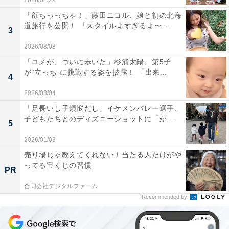
2026/01/29
「顔ちっっちゃ！」藤田ニコル、娘と初の北海
道旅行を公開！ 「スタイルよすぎるよ〜...
3
2026/08/08
「ユメが、ついに歩いた」杉浦太陽、第5子
が“立っち”に挑戦する姿を披露！ 「出来...
4
2026/08/04
「足長いし子煩悩だし」イケメンバレー選手、
子どもたちとのディズニーショットに「か...
5
2026/01/03
売り場じゃ教えてくれない！当たる人だけがや
ってる宝くじの習慣
PR
合同会社デジタルファーム
Recommended by