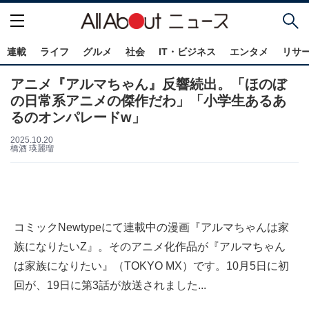
連載
ライフ
グルメ
社会
IT・ビジネス
エンタメ
リサ
アニメ『アルマちゃん』反響続出。「ほのぼ
の日常系アニメの傑作だわ」「小学生あるあ
るのオンパレードw」
2025.10.20
橋酒 瑛麗瑠
コミックNewtypeにて連載中の漫画『アルマちゃんは家
族になりたいZ』。そのアニメ化作品が『アルマちゃん
は家族になりたい』（TOKYO MX）です。10月5日に初
回が、19日に第3話が放送されました...