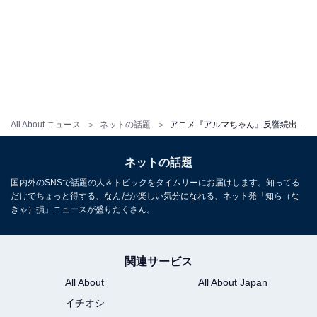
All About ニュース
ネットの話題
アニメ『アルマちゃん』反響続出。「ほのぼの日常系アニメの傑作だわ」「小学生あるあるのオンパレードw」
ネットの話題
国内外のSNSで話題の人＆トピックをタイムリーにお届けします。知ってる
だけでちょっと得する、なんだか楽しい気分になれる、ネット発「知ら（な
きゃ）損」ニュースが盛りだくさん。
関連サービス
All About
All About Japan
イチオシ