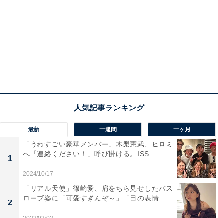
最新
一週間
一ヶ月
「うわすごい豪華メンバー」木梨憲武、ヒロミ
へ「連絡ください！」呼び掛ける。ISS...
1
2024/10/17
「リアル天使」篠崎愛、肩をちら見せしたバス
ローブ姿に「可愛すぎんぞ～」「目の表情...
2