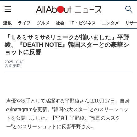
連載
ライフ
グルメ
社会
IT・ビジネス
エンタメ
リサ
「Ｌ&ミサミサ&リュークが揃いました」平野
綾、『DEATH NOTE』韓国スターとの豪華シ
ョットに反響
2025.10.18
古原 美咲
声優や歌手として活躍する平野綾さんは10月17日、自身
のInstagramを更新。“韓国の大スター”とのスリーショッ
トを公開しました。【写真】平野綾、“韓国の大スタ
ー”とのスリーショットに反響平野さん...