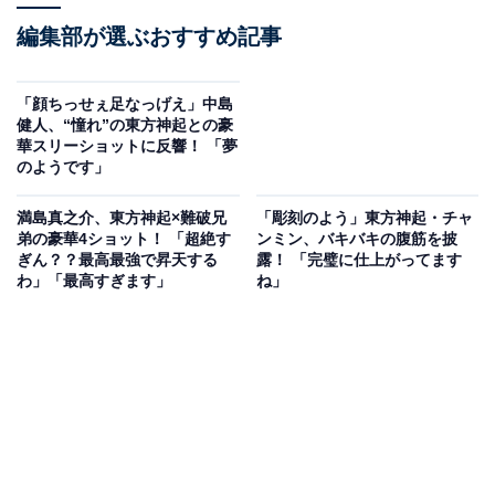
編集部が選ぶおすすめ記事
「顔ちっせぇ足なっげえ」中島
健人、“憧れ”の東方神起との豪
華スリーショットに反響！ 「夢
のようです」
満島真之介、東方神起×難破兄
「彫刻のよう」東方神起・チャ
弟の豪華4ショット！ 「超絶す
ンミン、バキバキの腹筋を披
ぎん？？最高最強で昇天する
露！ 「完璧に仕上がってます
わ」「最高すぎます」
ね」