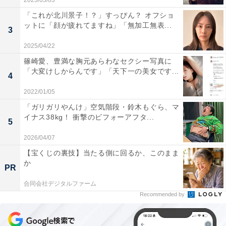
2023/03/03
「これが北川景子！？」すっぴん？ オフショ
ットに「顔が疲れてますね」「無加工無表...
3
2025/04/22
篠崎愛、豊満な胸元あらわなセクシー写真に
「大変けしからんです」「天下一の美女です...
4
2022/01/05
「ガリガリやんけ」空気階段・鈴木もぐら、マ
イナス38kg！ 衝撃のビフォーアフタ...
5
2026/04/07
【宝くじの裏技】当たる側に回るか、このまま
か
PR
合同会社デジタルファーム
Recommended by