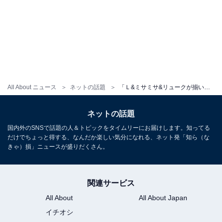
All About ニュース
ネットの話題
「Ｌ&ミサミサ&リュークが揃いました」平野綾、『DEATH NOTE』韓国スターとの豪華ショットに反響
ネットの話題
国内外のSNSで話題の人＆トピックをタイムリーにお届けします。知ってる
だけでちょっと得する、なんだか楽しい気分になれる、ネット発「知ら（な
きゃ）損」ニュースが盛りだくさん。
関連サービス
All About
All About Japan
イチオシ