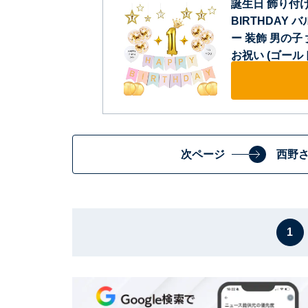
誕生日 飾り付け
BIRTHDAY
ー 装飾 男の子
お祝い (ゴール
次ページ
西野
1