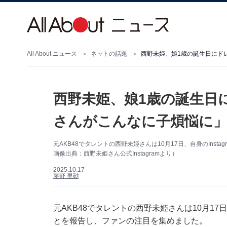
All About ニュース
ネットの話題
西野未姫、娘1歳の誕生日にド
西野未姫、娘1歳の誕生日
さんがこんなに子煩悩に
元AKB48でタレントの西野未姫さんは10月17日、自身のIns
画像出典：西野未姫さん公式Instagramより）
2025.10.17
勝野 里砂
元AKB48でタレントの西野未姫さんは10月17日
とを報告し、ファンの注目を集めました。