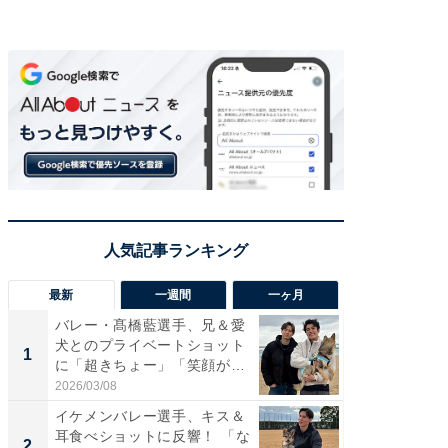
最新
一週間
一ヶ月
バレー・髙橋藍選手、兄＆愛
「さす
犬とのプライベートショット
は」高
1
1
に「超きちょー」「笑顔が見
災地を
れ...
「カ...
2026/03/08
2026/08/0
イケメンバレー選手、キス＆
「え、
耳食べショットに反響！ 「な
芸人、2
2
2