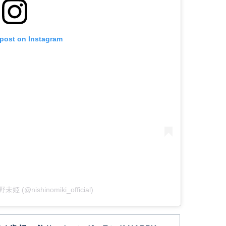
 post on Instagram
野未姫 (@nishinomiki_official)