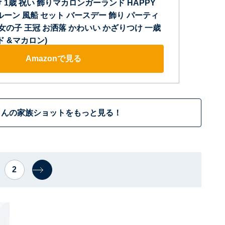
 1歳 祝い 飾りマカロンガーランド HAPPY
 バルーン 風船 セット バースデー 飾り パーティ
 女の子 王冠 お洒落 かわいい かざりつけ 一歳
ド &マカロン)
Amazonで見る
さんの家族ショットをもっと見る！
2