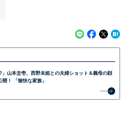
!?」山本圭壱、西野未姫との夫婦ショット＆義母の顔
公開！ 「愉快な家族」