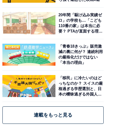
20年間「駆け込み実績ゼ
ロ」の学校も…「こども
110番の家」は本当に必
要？ PTAが直面する理想
と現実
「青春18きっぷ」販売激
減の裏に何が？ 連続利用
の厳格化だけではない
「本当の理由」
「移民」に冷たいのはど
っちなのか？ スイスの厳
格過ぎる学歴選別と、日
本の曖昧過ぎる外国人政
策
連載をもっと見る