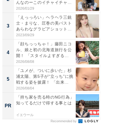
んなのーこのイチャイチャ
エットに
感...
2026/01/29
2026/08/0
「えっっろい」ヘラヘラ三銃
「脚が
士・まりな、圧巻の美バスト
横川尚
3
3
あらわなグラビアショット公
ムキな姿
開...
刃...
2023/09/29
2026/08/0
「顔ちっっちゃ！」藤田ニコ
「脳がバ
ル、娘と初の北海道旅行を公
装姿が話
4
4
開！ 「スタイルよすぎる
のお父さ
よ〜...
2026/08/08
2026/08/0
「ユメが、ついに歩いた」杉
「急に
浦太陽、第5子が“立っち”に挑
る」広
5
5
戦する姿を披露！ 「出来...
ョット
た」の..
2026/08/04
2026/08/0
「持ち家を売る時のNG行為」
「持ち家
知ってるだけで得する事とは
知って
PR
PR
イエウール
イエウー
Recommended by