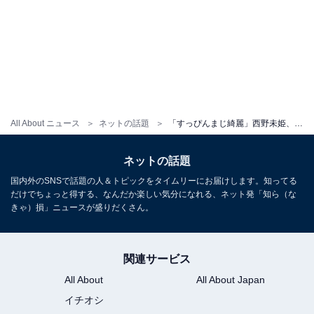
All About ニュース
ネットの話題
「すっぴんまじ綺麗」西野未姫、夫・山本圭壱＆娘との“リアルな朝の準備”公開！ 「ほんま激カワfam」
ネットの話題
国内外のSNSで話題の人＆トピックをタイムリーにお届けします。知ってる
だけでちょっと得する、なんだか楽しい気分になれる、ネット発「知ら（な
きゃ）損」ニュースが盛りだくさん。
関連サービス
All About
All About Japan
イチオシ