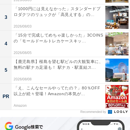
2026/08/03
「1000円には見えなかった」スタンダードプ
ロダクツのリュックが「高見えする」の...
3
2026/08/03
「15分で完成してめちゃ楽しかった」3COINS
の「モールドールトレカケースキッ...
4
2026/08/05
【鹿児島県】桜島を望む駅ビルの大観覧車に、
無料の駅ナカ足湯も！ 駅ナカ・駅直結ス...
5
2026/08/08
「え、こんなセールやってたの？」80％OFF
以上が続々登場！Amazonの本気が...
PR
Amazon
Recommended by