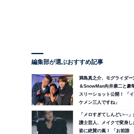
編集部が選ぶおすすめ記事
満島真之介、モグライダー
＆SnowMan向井康二と豪
スリーショット公開！ 「イ
ケメン三人ですね」
「メロすぎてしんどい⋯」
護士芸人、メイクで変身し
姿に絶賛の嵐！ 「お前誰