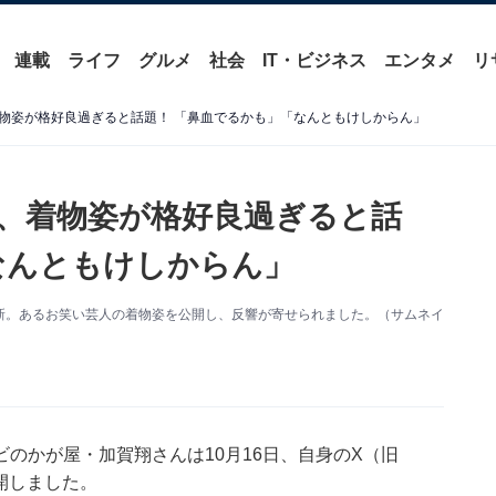
連載
ライフ
グルメ
社会
IT・ビジネス
エンタメ
リ
物姿が格好良過ぎると話題！ 「鼻血でるかも」「なんともけしからん」
、着物姿が格好良過ぎると話
なんともけしからん」
更新。あるお笑い芸人の着物姿を公開し、反響が寄せられました。（サムネイ
のかが屋・加賀翔さんは10月16日、自身のX（旧
公開しました。