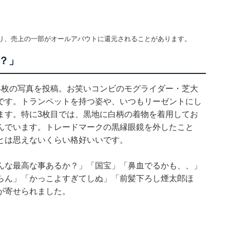
り、売上の一部がオールアバウトに還元されることがあります。
？」
4枚の写真を投稿。お笑いコンビのモグライダー・芝大
です。トランペットを持つ姿や、いつもリーゼントにし
ます。特に3枚目では、黒地に白柄の着物を着用してお
んでいます。トレードマークの黒縁眼鏡を外したこと
とは思えないくらい格好いいです。
んな最高な事あるか？」「国宝」「鼻血でるかも、、」
らん」「かっこよすぎてしぬ」「前髪下ろし煙太郎ほ
が寄せられました。