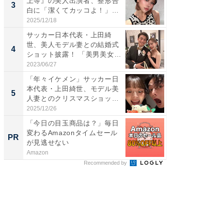
上等』の美人出演者、整形告
横川尚
3
3
白に「潔くてカッコよ！」
ムキな姿
「好...
刃...
2025/12/18
2026/08/0
サッカー日本代表・上田綺
「え、
世、美人モデル妻との結婚式
芸人、2
4
4
ショット披露！ 「美男美女」
エットに
「...
2023/06/27
2026/08/0
「年々イケメン」サッカー日
「脳がバ
本代表・上田綺世、モデル美
装姿が話
5
5
人妻とのクリスマスショット
のお父さ
に...
2025/12/26
2026/08/0
「今日の目玉商品は？」毎日
「え、
変わるAmazonタイムセール
の？」8
PR
PR
が見逃せない
場！Ama
Amazon
Amazon
Recommended by