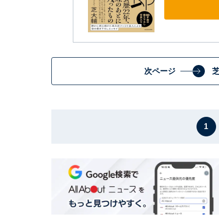
次ページ
1