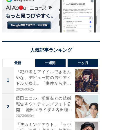
最新
一週間
一ヶ月
「犯罪者もアイドルできるん
「さす
やな」デビュー前の男性アイ
は」高
1
1
ドルが炎上。「事件から半年
災地を
も...
「カ...
2026/03/25
2026/08/0
藤田ニコル、稲葉友との結婚
「女の
報告＆ウエディングフォト公
介、バ
2
2
開！ 池田エライザ＆内田理
らのプレ
央...
愛...
2023/08/04
2026/08/0
「逆カミングアウト」『ラヴ
「脚が