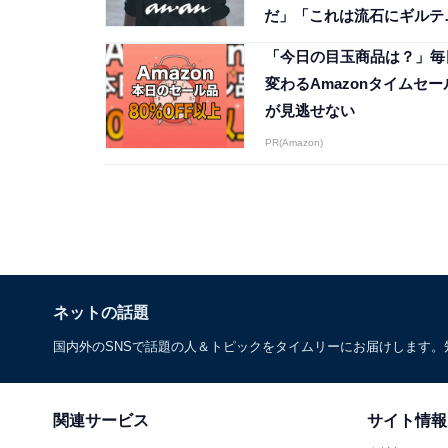
だ」「これは流石にギルテ
ー」
「今日の目玉商品は？」毎
変わるAmazonタイムセー
が見逃せない
PR(Amazon)
ネットの話題
国内外のSNSで話題の人＆トピックをタイムリーにお届けします
関連サービス
サイト情報