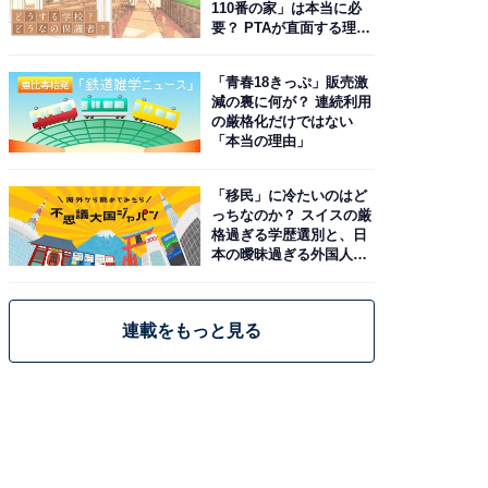
110番の家」は本当に必
要？ PTAが直面する理想
と現実
「青春18きっぷ」販売激
減の裏に何が？ 連続利用
の厳格化だけではない
「本当の理由」
「移民」に冷たいのはど
っちなのか？ スイスの厳
格過ぎる学歴選別と、日
本の曖昧過ぎる外国人政
策
連載をもっと見る