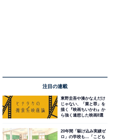
注目の連載
東野圭吾や湊かなえだけ
じゃない、「業と罪」を
描く『映画ちいかわ』か
ら強く連想した映画8選
20年間「駆け込み実績ゼ
ロ」の学校も…「こども