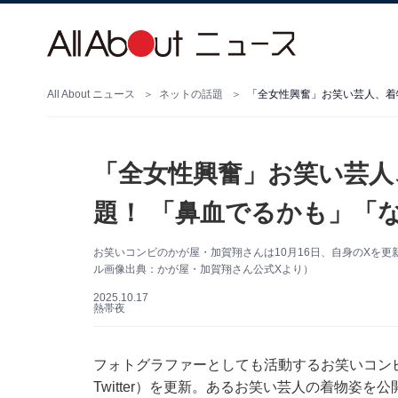
All About ニュース
ネットの話題
「全女性興奮」お笑い芸人、着
「全女性興奮」お笑い芸人
題！ 「鼻血でるかも」「
お笑いコンビのかが屋・加賀翔さんは10月16日、自身のXを
ル画像出典：かが屋・加賀翔さん公式Xより）
2025.10.17
熱帯夜
フォトグラファーとしても活動するお笑いコンビ
Twitter）を更新。あるお笑い芸人の着物姿を