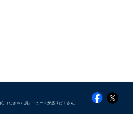
知ら（なきゃ）損」ニュースが盛りだくさん。