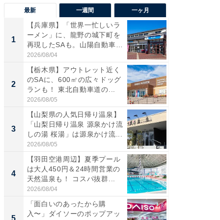
最新
一週間
一ヶ月
【兵庫県】「世界一忙しいラ
「気に
ーメン」に、龍野の城下町を
る〜」3
1
1
再現したSAも。山陽自動車
バー」
道...
好...
2026/08/04
2026/07/3
【栃木県】アウトレット近く
【三重
のSAに、600㎡の広々ドッグ
「鈴鹿天
2
2
ランも！ 東北自動車道の...
は100
2026/08/05
2026/08/0
【山梨県の人気日帰り温泉】
「ミニオ
「山梨日帰り温泉 源泉かけ流
ッグ！ 
3
3
しの湯 桜湯」は源泉かけ流...
ど、夏限
2026/08/05
2026/08/0
【羽田空港周辺】夏季プール
【埼玉
は大人450円＆24時間営業の
「行田天
4
4
天然温泉も！ コスパ抜群...
は和の
が...
2026/08/04
2026/08/0
「面白いのあったから購
【石川
入〜」ダイソーのポップアッ
湯】「天
5
5