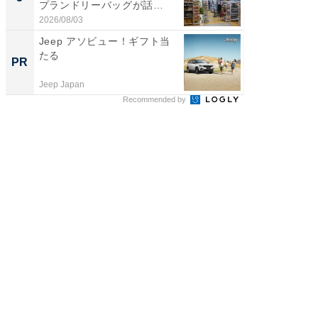
プランドリーバッグが話
賀ゆめ
題。“さま...
お...
2026/08/03
2026/08/0
Jeep アソビュー！ギフト当
部屋を
たる
PR
PR
Jeep Japan
デノン
Recommended by