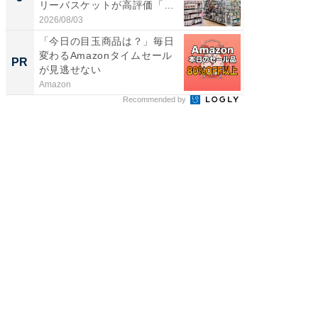
リーバスケットが高評価「使
賀ゆめ
わ...
お...
2026/08/03
2026/08/0
「今日の目玉商品は？」毎日
特別な名
変わるAmazonタイムセール
で選ぶR
PR
PR
が見逃せない
Amazon
ReFa GIN
Recommended by