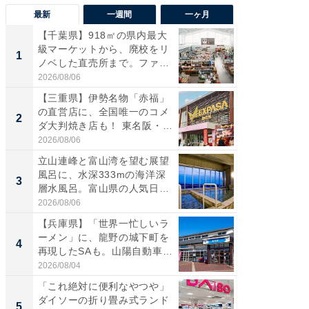
最新
一週間
一ヶ月
【千葉県】918㎡の県内最大
【兵庫
級マーケットから、廃校をリ
ーメン
1
1
ノベした直売所まで。ファ
再現した
ー...
道...
2026/08/06
2026/08/0
【三重県】伊勢名物「赤福」
【三重
の直営店に、全国唯一のコメ
「鈴鹿天
2
2
ダ大判焼き店も！ 東名阪・
は100
伊...
2026/08/06
2026/08/0
立山連峰と富山湾を望む展望
「ミニオ
風呂に、水深333mの海洋深
ッグ！ 
3
3
層水風呂。富山県の人気日
ど、夏限
帰...
2026/08/06
2026/08/0
【兵庫県】「世界一忙しいラ
【埼玉
ーメン」に、龍野の城下町を
「行田天
4
4
再現したSAも。山陽自動車
は和の
道...
が...
2026/08/04
2026/08/0
「これ絶対に便利なやつや」
【石川
ダイソーの折り畳み式ランド
湯】「天
5
5