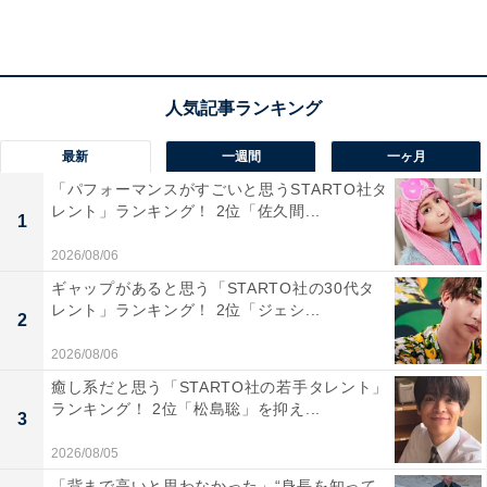
れ、螺鈿や象牙などを用いた装飾が施された豪華絢爛な
姿が特徴です。歴史的な価値とともに、周囲の木々が紅
葉する秋の風景もまた美しく、厳かな雰囲気の中でその
輝きを見ることができます。
最新
一週間
一ヶ月
回答者からは「わびさびのある紅葉の景色を楽しめると
「パフォーマンスがすごいと思うSTARTO社タ
思うので」（40代女性／兵庫県）、「金色堂と紅葉もい
レント」ランキング！ 2位「佐久間...
1
いけど、ライトアップされた紅葉が池面に映るのが幻想
2026/08/06
的」（50代男性／愛知県）、「中尊寺は、世界遺産にも
ギャップがあると思う「STARTO社の30代タ
登録されている歴史あるお寺で、秋の紅葉は格別で、参
レント」ランキング！ 2位「ジェシ...
2
道の月見坂を散策しながら、赤や黄色に色づいたモミジ
2026/08/06
を楽しめるからです」（60代男性／愛知県）といった声
が集まりました。
癒し系だと思う「STARTO社の若手タレント」
ランキング！ 2位「松島聡」を抑え...
3
2026/08/05
※回答者からのコメントは原文ママです
「背まで高いと思わなかった」“身長を知って