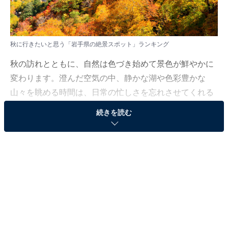
秋に行きたいと思う「岩手県の絶景スポット」ランキング
秋の訪れとともに、自然は色づき始めて景色が鮮やかに
変わります。澄んだ空気の中、静かな湖や色彩豊かな
山々を眺める時間は、日常の忙しさを忘れさせてくれる
特別なひとときです。今年の秋は、そんな絶景スポット
続きを読む
で心も体も癒やしてみてはいかがでしょうか。
All About ニュース編集部では、2025年10月7〜8日の期
間、全国10〜60代の男女250人を対象に、絶景スポット
に関するアンケートを実施しました。その中から、秋に
行きたいと思う「岩手県の絶景スポット」ランキングの
結果をご紹介します。