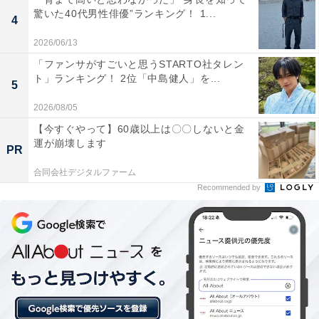
驚いた40代男性俳優”ランキング！ 1...
4
この記事の執筆者：
坂上 恵
2026/06/13
「ファンサがすごいと思うSTARTO社タレン
ト」ランキング！ 2位「中島健人」を...
All About ニュースの編集者。オールアバウトに入社後、SNSトレン
5
ドにフォーカスした記事執筆やSEOライティングの経験を経て、の
2026/08/05
ちにAll About ニュースチームのメンバーに加入。現在は旅行・カル
...続きを読む
チャー・エンタメなどを中心に企画編集を担当。東京都出身。居酒
【今すぐやって】60歳以上は〇〇しないと金
屋巡りとスポーツ観戦が生きがい。
運が崩壊します
PR
次ページ
12位までのランキング結果を見る
合同会社デジタルファーム
Recommended by