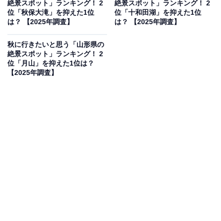
絶景スポット」ランキング！ 2
絶景スポット」ランキング！ 2
位「秋保大滝」を抑えた1位
位「十和田湖」を抑えた1位
は？ 【2025年調査】
は？ 【2025年調査】
秋に行きたいと思う「山形県の
絶景スポット」ランキング！ 2
位「月山」を抑えた1位は？
【2025年調査】
1位：中尊寺金色堂（平泉町）／58票
世界遺産・平泉の構成資産の一つであり、12世紀初頭に
建てられた仏堂です。堂全体が漆塗りの上に金箔で覆わ