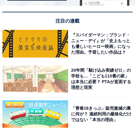
注目の連載
『スパイダーマン：ブランド・
ニュー・デイ』が「史上もっと
も優しいヒーロー映画」になっ
た理由。予習したい作品は？
こちらもおすすめ
秋に行きたいと思う「北海道の絶景スポット」
20年間「駆け込み実績ゼロ」の
ランキング！ 2位「知床五湖」を抑えた1位は？
学校も…「こども110番の家」
【2025年調査】
は本当に必要？ PTAが直面する
理想と現実
「青春18きっぷ」販売激減の裏
に何が？ 連続利用の厳格化だけ
ではない「本当の理由」
1
2