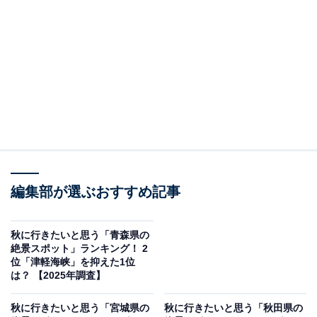
＞12位までの全ランキング結果を見る
2位：八幡平（八幡平市）／44票
岩手県と秋田県にまたがる広大な山地で、秋には全山が
紅葉に染まる壮大な景色が広がります。特に八幡平アス
ピーテラインからの眺めは「雲上の紅葉」とも呼ばれ、
ドライブにも最適です。湿原の草紅葉や、澄み切った空
の下で見上げる紅葉は、まさに絶景です。
編集部が選ぶおすすめ記事
回答者からは「湿原の景色と紅葉を楽しめたのでまた行
きたいです」（40代女性／北海道）、「紅葉で色づいた
秋に行きたいと思う「青森県の
絶景スポット」ランキング！ 2
高原の大パノラマに圧倒されたい」（40代女性／福島
位「津軽海峡」を抑えた1位
県）、「温泉が多く、ナナカマドやダケカンバの紅葉が
は？ 【2025年調査】
綺麗なので行きたいです」（50代女性／広島県）といっ
秋に行きたいと思う「宮城県の
秋に行きたいと思う「秋田県の
た声が集まりました。