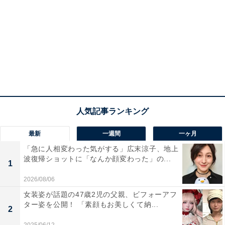
最新
一週間
一ヶ月
「急に人相変わった気がする」広末涼子、地上
波復帰ショットに「なんか顔変わった」の...
1
2026/08/06
女装姿が話題の47歳2児の父親、ビフォーアフ
ター姿を公開！ 「素顔もお美しくて納...
2