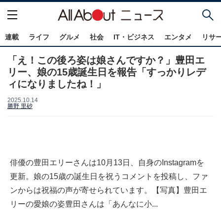
連載
ライフ
グルメ
社会
IT・ビジネス
エンタメ
リサ
「え！この後ろ姿は娘さんですか？」豊田エ
リー、娘の15歳誕生日を報告「すっかりレデ
ィになりましたね！」
2025.10.14
勝野 里砂
俳優の豊田エリーさんは10月13日、自身のInstagramを
更新。娘の15歳の誕生日を祝うコメントを投稿し、ファ
ンからは祝福の声が寄せられています。【写真】豊田エ
リーの愛娘の姿豊田さんは「あんなに小...