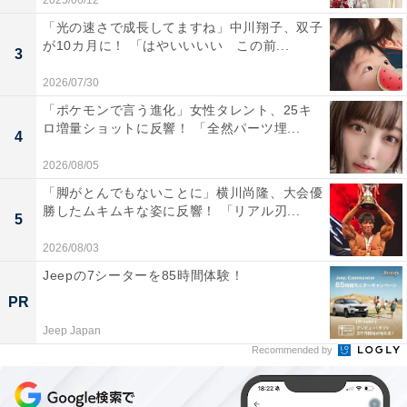
2025/06/12
「光の速さで成長してますね」中川翔子、双子
が10カ月に！ 「はやいいいい この前...
3
2026/07/30
「ポケモンで言う進化」女性タレント、25キ
ロ増量ショットに反響！ 「全然パーツ埋...
4
2026/08/05
「脚がとんでもないことに」横川尚隆、大会優
勝したムキムキな姿に反響！ 「リアル刃...
5
2026/08/03
Jeepの7シーターを85時間体験！
PR
Jeep Japan
Recommended by