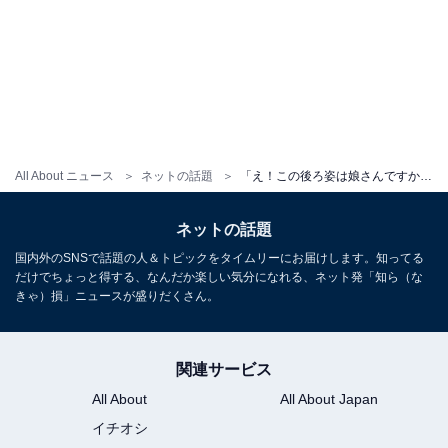
All About ニュース
ネットの話題
「え！この後ろ姿は娘さんですか？」豊田エリー、娘の15歳誕生日を報告「すっかりレディになりましたね！」
ネットの話題
国内外のSNSで話題の人＆トピックをタイムリーにお届けします。知ってる
だけでちょっと得する、なんだか楽しい気分になれる、ネット発「知ら（な
きゃ）損」ニュースが盛りだくさん。
関連サービス
All About
All About Japan
イチオシ