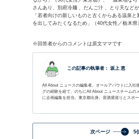
さんあり、別府冷麺 、だんご汁 、とり天など
「若者向けの新しいものと古くからある温泉と
を出してみたくなるため」（40代女性／栃木県
※回答者からのコメントは原文ママです
この記事の執筆者：
坂上 恵
All About ニュースの編集者。オールアバウトに
グの経験を経て、のちにAll About ニュースチ
に企画編集を担当。東京都出身。居酒屋巡りとスポー
次ページ
5