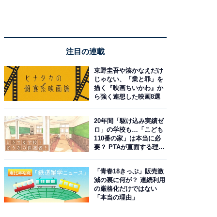
注目の連載
東野圭吾や湊かなえだけ
じゃない、「業と罪」を
描く『映画ちいかわ』か
ら強く連想した映画8選
20年間「駆け込み実績ゼ
ロ」の学校も…「こども
110番の家」は本当に必
要？ PTAが直面する理想
と現実
「青春18きっぷ」販売激
減の裏に何が？ 連続利用
の厳格化だけではない
「本当の理由」