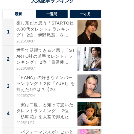
最新
一週間
一ヶ月
癒し系だと思う「STARTO社
癒し系だ
の30代タレント」ランキン
の若手
1
1
グ！ 2位「伊野尾慧」を...
グ！ 2
2026/08/07
2026/08/0
世界で活躍できると思う「ST
「パフ
ARTO社の若手タレント」ラ
思うST
2
2
ンキング！ 2位「目黒蓮...
ンキング
2026/08/07
2026/08/0
「HANA」の好きなメンバー
ギャップ
ランキング！ 2位「YURI」を
RTO社
3
3
抑えた1位は？【20...
キング！
2026/07/24
2026/08/0
「実は二世」と知って驚いた
癒し系だ
タレントランキング！ 2位
の30代
4
4
「杉咲花」を大差で抑えた1
グ！ 2
位...
2025/11/07
2026/08/0
「パフォーマンスがすごいと
「ファン