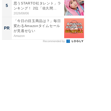
思うSTARTO社タレント」ラ
ARTO
5
5
ンキング！ 2位「佐久間...
グ！ 2
2026/08/06
2026/08/0
「今日の目玉商品は？」毎日
Amaz
変わるAmazonタイムセール
0%OF
PR
PR
が見逃せない
Amazon
Amazon
Recommended by