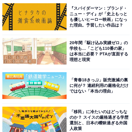
『スパイダーマン：ブランド・
ニュー・デイ』が「史上もっと
も優しいヒーロー映画」になっ
た理由。予習したい作品は？
20年間「駆け込み実績ゼロ」の
学校も…「こども110番の家」
は本当に必要？ PTAが直面する
理想と現実
「青春18きっぷ」販売激減の裏
に何が？ 連続利用の厳格化だけ
ではない「本当の理由」
こちらもおすすめ
好き＆行ってみたい「福井県の紅葉スポット」
ランキング！ 2位「永平寺」、1位は？ 【2025
「移民」に冷たいのはどっちな
年度調査】
のか？ スイスの厳格過ぎる学歴
選別と、日本の曖昧過ぎる外国
人政策