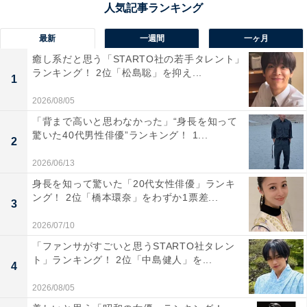
金沢市の中心にある兼六園は、日本三名園の1つに数え
最新
一週間
一ヶ月
られる、国の特別名勝です。四季折々の美しい景色が楽
癒し系だと思う「STARTO社の若手タレント」
しめますが、中でも秋はモミジやケヤキといった木々が
ランキング！ 2位「松島聡」を抑え...
1
色づいて、池や築山と一緒に見事な庭園美を作り出しま
2026/08/05
す。徽軫灯籠や雁行橋のような有名なスポットと紅葉が
「背まで高いと思わなかった」“身長を知って
調和する景色は格別。紅葉の時期に合わせて無料開園や
驚いた40代男性俳優”ランキング！ 1...
2
早朝開園、ライトアップなどがあるため、たくさんの観
光客が訪れます。
2026/06/13
身長を知って驚いた「20代女性俳優」ランキ
ング！ 2位「橋本環奈」をわずか1票差...
回答者からは「水面に映る紅葉が古来の日本らしさもあ
3
って綺麗だから」（20代女性／香川県）、「日本三名園
2026/07/10
の歴史的景観と紅葉を見てみたい」（30代男性／大阪
「ファンサがすごいと思うSTARTO社タレン
府）、「水面に映る紅葉とライトアップがあるらしく
ト」ランキング！ 2位「中島健人」を...
4
て、それが綺麗だと思うから見てみたい」（30代女性／
2026/08/05
東京都）、「日本三名園のひとつでもあり、池や灯籠な