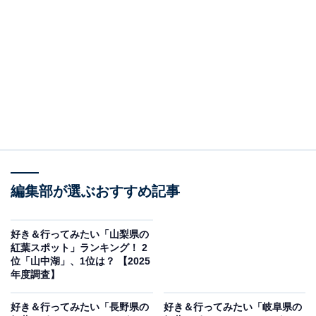
石川県の尾添と岐阜県の白川村を結ぶ山道のドライブコ
ースで、以前は白山スーパー林道という名称でした。こ
のコースの魅力は、標高差のため、長い期間にわたって
ブナやカエデなどの紅葉を楽しめることです。特に「白
山展望台」からは、色鮮やかに染まった山々が広がる大
パノラマと、遠くに白山連峰を一望できます。眼下には
ブナ原生林の樹海が広がり、紅葉と新緑を楽しめます。
ダイナミックな景観とドライブを同時に楽しめるスポッ
トです。
編集部が選ぶおすすめ記事
回答者からは「天然林の紅葉がとても美しくて大滝とそ
好き＆行ってみたい「山梨県の
の周辺の岩壁に映える紅葉の絶景がすごく美しくて魅力
紅葉スポット」ランキング！ 2
位「山中湖」、1位は？ 【2025
的だと思いました」（30代女性／宮城県）、「テレビで
年度調査】
白川郷をみていってみたいと思ったから」（20代女性／
東京都）、「きれいな景色を見ながら充実した一時を過
好き＆行ってみたい「長野県の
好き＆行ってみたい「岐阜県の