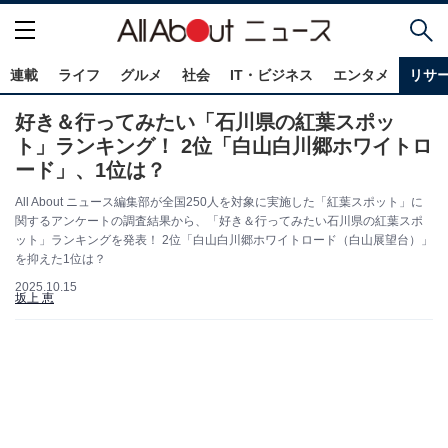
連載
ライフ
グルメ
社会
IT・ビジネス
エンタメ
リサ
好き＆行ってみたい「石川県の紅葉スポッ
ト」ランキング！ 2位「白山白川郷ホワイトロ
ード」、1位は？
All About ニュース編集部が全国250人を対象に実施した「紅葉スポット」に
関するアンケートの調査結果から、「好き＆行ってみたい石川県の紅葉スポ
ット」ランキングを発表！ 2位「白山白川郷ホワイトロード（白山展望台）」
を抑えた1位は？
2025.10.15
坂上 恵