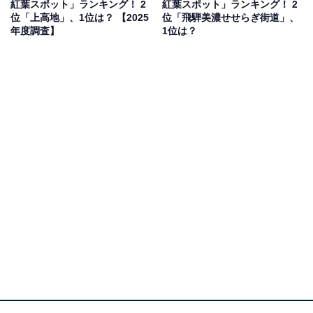
紅葉スポット」ランキング！ 2
紅葉スポット」ランキング！ 2
ごしたい」（50代女性／神奈川県）、「展望台から見る
位「上高地」、1位は？ 【2025
位「飛騨美濃せせらぎ街道」、
紅葉は贅沢だから」（30代女性／神奈川県）といった声
年度調査】
1位は？
が集まりました。
1位：特別名勝 兼六園／109票