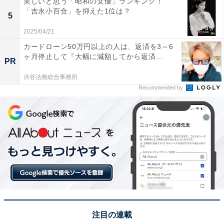
美しいと思う「昭和の女優」ランキング！
どと一緒に紅葉との美しい景気が見れるから」（40代女
「吉永小百合」を抑えた1位は？
5
性／神奈川県）といった声が集まりました。
2025/04/21
カードローン50万円以上の人は、返済を3～6
※回答者からのコメントは原文ママです
ヶ月停止して『大幅に減額してから返済...
PR
渋谷法務総合事務所
Recommended by
この記事の執筆者：
坂上 恵
All About ニュースの編集者。オールアバウトに入社後、SNSトレン
ドにフォーカスした記事執筆やSEOライティングの経験を経て、の
ちにAll About ニュースチームのメンバーに加入。現在は旅行・カル
...続きを読む
チャー・エンタメなどを中心に企画編集を担当。東京都出身。居酒
屋巡りとスポーツ観戦が生きがい。
次ページ
10位までのランキング結果を見る
注目の連載