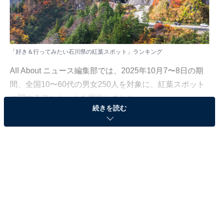
「好き＆行ってみたい石川県の紅葉スポット」ランキング
All About ニュース編集部では、2025年10月7〜8日の期
間、全国10〜60代の男女250人を対象に、紅葉スポット
に関するアンケートを実施しました。
続きを読む
その中から、「好き＆行ってみたい石川県の紅葉スポッ
ト」ランキングの結果をご紹介します。
＞10位までの全ランキング結果を見る
2位：白山白川郷ホワイトロード（白山展望台）／
45票