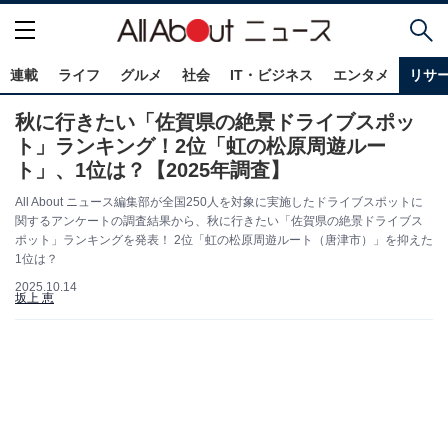
連載
ライフ
グルメ
社会
IT・ビジネス
エンタメ
リサ
秋に行きたい「佐賀県の絶景ドライブスポッ
ト」ランキング！2位「虹の松原周遊ルー
ト」、1位は？【2025年調査】
All About ニュース編集部が全国250人を対象に実施したドライブスポットに
関するアンケートの調査結果から、秋に行きたい「佐賀県の絶景ドライブス
ポット」ランキングを発表！ 2位「虹の松原周遊ルート（唐津市）」を抑えた
1位は？
2025.10.14
坂上 恵