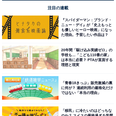
注目の連載
『スパイダーマン：ブランド・
ニュー・デイ』が「史上もっと
も優しいヒーロー映画」になっ
た理由。予習したい作品は？
20年間「駆け込み実績ゼロ」の
学校も…「こども110番の家」
は本当に必要？ PTAが直面する
理想と現実
「青春18きっぷ」販売激減の裏
に何が？ 連続利用の厳格化だけ
ではない「本当の理由」
「移民」に冷たいのはどっちな
のか？ スイスの厳格過ぎる学歴