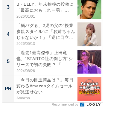
B・ELLY、年末挨拶の投稿に
横川尚
3
3
「最高におもしれー男」...
ムキな姿
刃...
2026/01/01
2026/08/0
「脳バグる」2児の父の“授業
「え、
参観スタイル”に「お姉ちゃん
芸人、2
4
4
じゃないか！」「逆に目立...
エットに
2026/05/13
2026/08/0
「過去1最高傑作」上田竜
「脳がバ
也、“STARTO社の倒し方”シ
装姿が話
5
5
リーズで初の失敗!? 「...
のお父さ
2024/08/26
2026/08/0
「今日の目玉商品は？」毎日
シェア別荘
変わるAmazonタイムセール
wners
PR
PR
が見逃せない
Amazon
COCO VIL
Recommended by