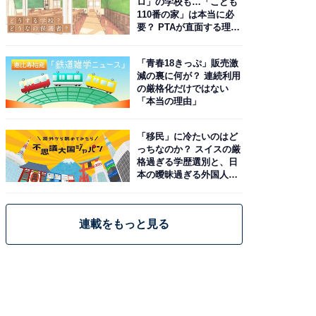
ロ」の学校も…「こども
110番の家」は本当に必
要？ PTAが直面する理想
と現実
「青春18きっぷ」販売激
減の裏に何が？ 連続利用
の厳格化だけではない
「本当の理由」
「移民」に冷たいのはど
っちなのか？ スイスの厳
格過ぎる学歴選別と、日
本の曖昧過ぎる外国人政
策
連載をもっと見る