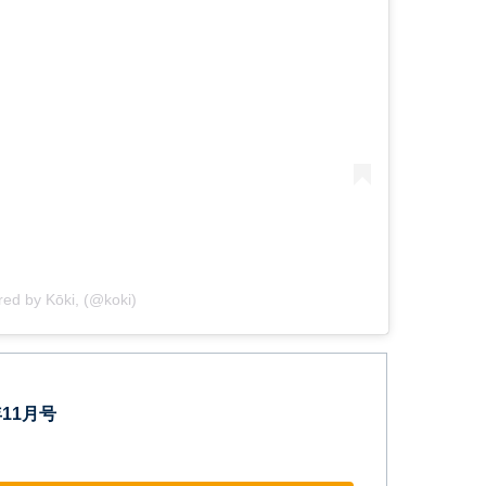
red by Kōki, (@koki)
年11月号