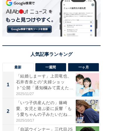
最新
一週間
一ヶ月
「結婚しまーす」上田竜也、
「さす
石井杏奈との“夫婦ショッ
は」高
1
1
ト”公開「通知欄みて震えた」
災地を
「...
「カ...
2025/11/27
2026/08/0
「いつ子供産んだの」篠崎
「女の
愛、女児と遊ぶ姿に反響「も
介、バ
2
2
う愛ちゃんの子みたいだね」
らのプレ
「完...
愛...
2025/10/17
2026/08/0
「自認ウインナー」三代目JS
「脚が