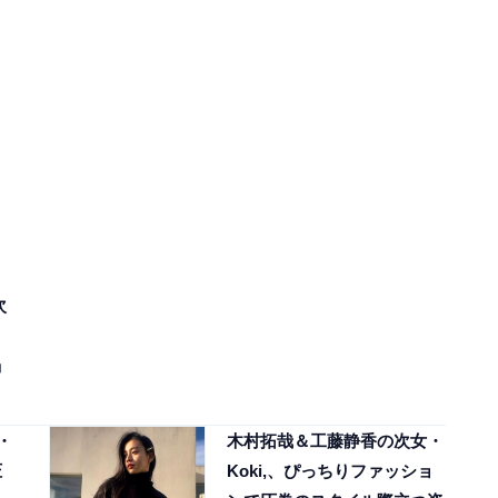
次
」
・
木村拓哉＆工藤静香の次女・
圧
Koki,、ぴっちりファッショ