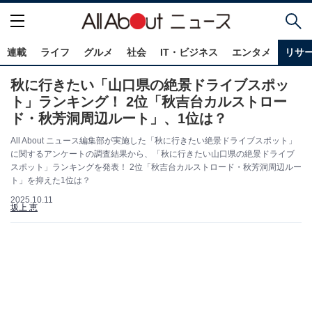
連載
ライフ
グルメ
社会
IT・ビジネス
エンタメ
リサ
秋に行きたい「山口県の絶景ドライブスポッ
ト」ランキング！ 2位「秋吉台カルストロー
ド・秋芳洞周辺ルート」、1位は？
All About ニュース編集部が実施した「秋に行きたい絶景ドライブスポット」
に関するアンケートの調査結果から、「秋に行きたい山口県の絶景ドライブ
スポット」ランキングを発表！ 2位「秋吉台カルストロード・秋芳洞周辺ルー
ト」を抑えた1位は？
2025.10.11
坂上 恵