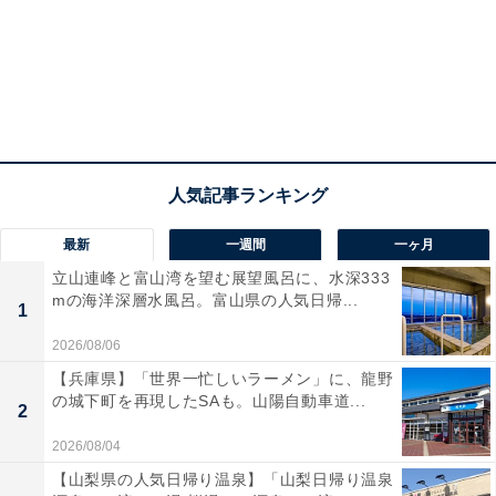
最新
一週間
一ヶ月
立山連峰と富山湾を望む展望風呂に、水深333
mの海洋深層水風呂。富山県の人気日帰...
1
2026/08/06
【兵庫県】「世界一忙しいラーメン」に、龍野
の城下町を再現したSAも。山陽自動車道...
2
2026/08/04
【山梨県の人気日帰り温泉】「山梨日帰り温泉