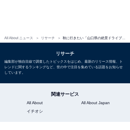
All About ニュース
リサーチ
秋に行きたい「山口県の絶景ドライブスポット」ランキング！ 2位「秋吉台カルストロード・秋芳洞周辺ルート」、1位は？
リサーチ
編集部が独自目線で調査したトピックスをはじめ、最新のリリース情報、ト
レンドに関するランキングなど、世の中で注目を集めている話題をお知らせ
しています。
関連サービス
All About
All About Japan
イチオシ