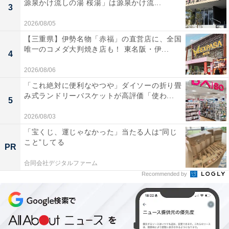
源泉かけ流しの湯 桜湯」は源泉かけ流...
3
2026/08/05
【三重県】伊勢名物「赤福」の直営店に、全国
唯一のコメダ大判焼き店も！ 東名阪・伊...
4
2026/08/06
「これ絶対に便利なやつや」ダイソーの折り畳
み式ランドリーバスケットが高評価「使わ...
5
2026/08/03
「宝くじ、運じゃなかった」当たる人は“同じ
こと”してる
PR
合同会社デジタルファーム
Recommended by