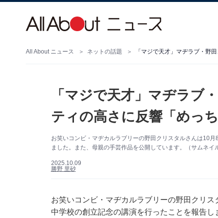
All About ニュース
ネットの話題
「マジで天才」マヂラブ・野田
「マジで天才」マヂラブ・
ティの高さに反響「めっ
お笑いコンビ・マヂカルラブリーの野田クリスタルさんは10月
ました。また、母親の手芸作品を公開しています。（サムネイ
2025.10.09
勝野 里砂
お笑いコンビ・マヂカルラブリーの野田クリスタルさ
中学校の創立記念の講演を行ったことを報告し