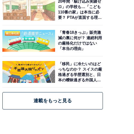
20年間「駆け込み実績ゼ
ロ」の学校も…「こども
110番の家」は本当に必
要？ PTAが直面する理想
と現実
「青春18きっぷ」販売激
減の裏に何が？ 連続利用
の厳格化だけではない
「本当の理由」
「移民」に冷たいのはど
っちなのか？ スイスの厳
格過ぎる学歴選別と、日
本の曖昧過ぎる外国人政
策
連載をもっと見る