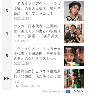
「逆カミングアウト」『ラヴ
「脚が
上等』の美人出演者、整形告
横川尚
3
3
白に「潔くてカッコよ！」
ムキな姿
「好...
刃...
2025/12/18
2026/08/0
サッカー日本代表・上田綺
「え、
世、美人モデル妻との結婚式
芸人、2
4
4
ショット披露！ 「美男美女」
エットに
「...
2023/06/27
2026/08/0
「年々イケメン」サッカー日
「脳がバ
本代表・上田綺世、モデル美
装姿が話
5
5
人妻とのクリスマスショット
のお父さ
に...
2025/12/26
2026/08/0
【西野亮廣】ビジネス書最新
「え、
刊『北極星 僕たちはどう働
の？」8
PR
PR
くか』
場！Ama
FINCHI on GOETHE
Amazon
Recommended by