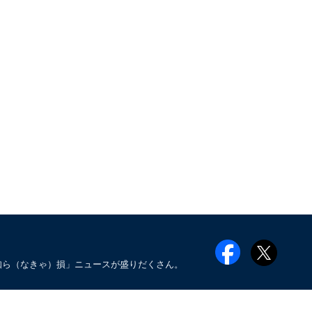
知ら（なきゃ）損」ニュースが盛りだくさん。