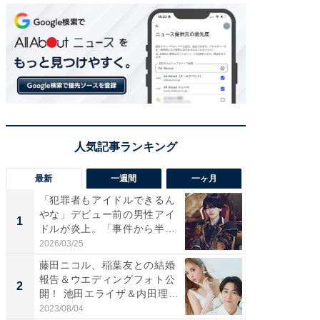
最新
一週間
一ヶ月
「犯罪者もアイドルできるん
「さす
やな」デビュー前の男性アイ
は」高
1
1
ドルが炎上。「事件から半年
災地を
も...
「カ...
2026/03/25
2026/08/0
藤田ニコル、稲葉友との結婚
「女の
報告＆ウエディングフォト公
介、バ
2
2
開！ 池田エライザ＆内田理
らのプレ
央...
愛...
2023/08/04
2026/08/0