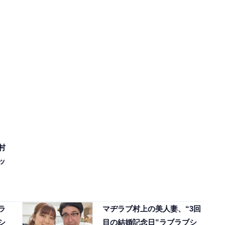
村
ッ
ラ
マヂラブ村上の美人妻、“3回
シ
目の結婚記念日”ラブラブシ