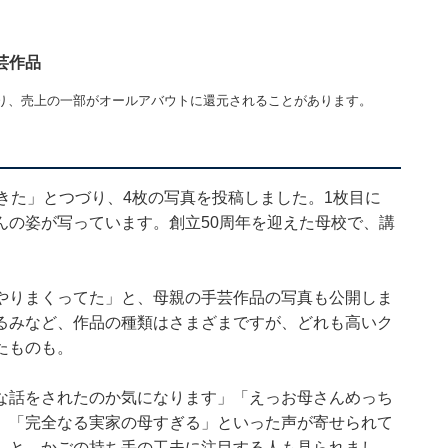
芸作品
り、売上の一部がオールアバウトに還元されることがあります。
きた」とつづり、4枚の写真を投稿しました。1枚目に
んの姿が写っています。創立50周年を迎えた母校で、講
やりまくってた」と、母親の手芸作品の写真も公開しま
るみなど、作品の種類はさまざまですが、どれも高いク
たものも。
な話をされたのか気になります」「えっお母さんめっち
」「完全なる実家の母すぎる」といった声が寄せられて
」と、かごの持ち手の工夫に注目する人も見られまし