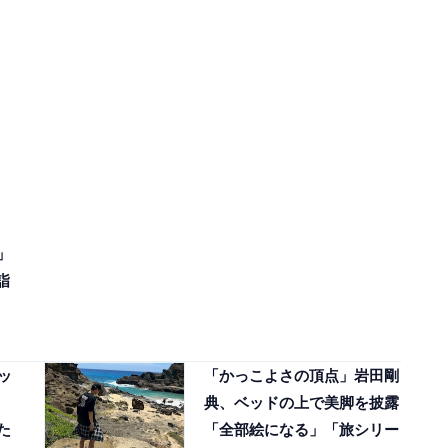
」
詣
ッ
「かっこよさの頂点」岩田剛
典、ベッドの上で美脚を披露
た
「全部絵になる」「旅シリー