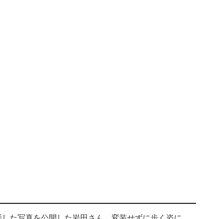
影した写真を公開した岩田さん。変装せずに歩く姿に