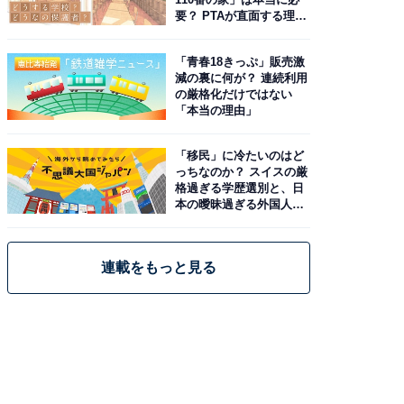
要？ PTAが直面する理想
と現実
「青春18きっぷ」販売激
減の裏に何が？ 連続利用
の厳格化だけではない
「本当の理由」
「移民」に冷たいのはど
っちなのか？ スイスの厳
格過ぎる学歴選別と、日
本の曖昧過ぎる外国人政
策
連載をもっと見る