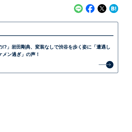
の!?」岩田剛典、変装なしで渋谷を歩く姿に「遭遇し
ケメン過ぎ」の声！