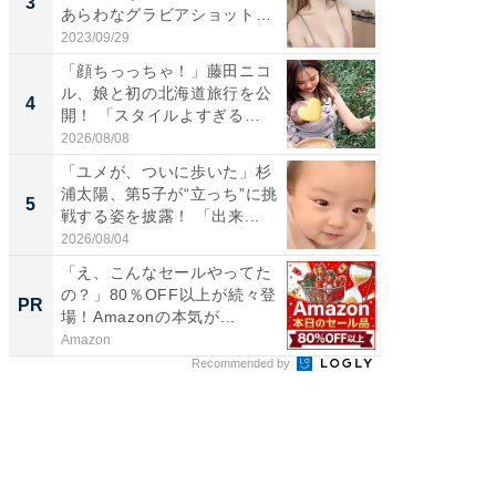
3
3
あらわなグラビアショット公
ムキな姿
開...
刃...
2023/09/29
2026/08/0
「顔ちっっちゃ！」藤田ニコ
「脳がバ
ル、娘と初の北海道旅行を公
装姿が話
4
4
開！ 「スタイルよすぎる
のお父さ
よ〜...
2026/08/08
2026/08/0
「ユメが、ついに歩いた」杉
「急に
浦太陽、第5子が“立っち”に挑
る」広
5
5
戦する姿を披露！ 「出来...
ョット
た」の..
2026/08/04
2026/08/0
「え、こんなセールやってた
【大人
の？」80％OFF以上が続々登
で快適
PR
PR
場！Amazonの本気が...
Amazon
アイリス
Recommended by