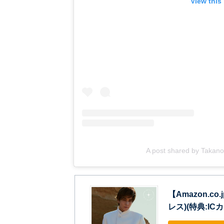
View this
A post shared by Takanor
【Amazon.c
レス)(特典:I