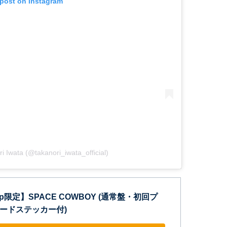
 post on Instagram
i Iwata (@takanori_iwata_official)
o.jp限定】SPACE COWBOY (通常盤・初回プ
Cカードステッカー付)