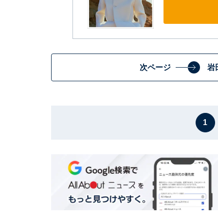
次ページ
岩
1