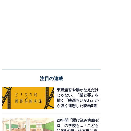
注目の連載
東野圭吾や湊かなえだけ
じゃない、「業と罪」を
描く『映画ちいかわ』か
ら強く連想した映画8選
20年間「駆け込み実績ゼ
ロ」の学校も…「こども
110番の家」は本当に必