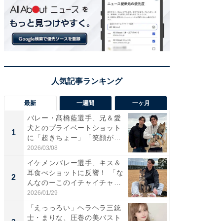
最新
一週間
一ヶ月
バレー・髙橋藍選手、兄＆愛
「さす
犬とのプライベートショット
は」高
1
1
に「超きちょー」「笑顔が見
災地を
れ...
「カ...
2026/03/08
2026/08/0
イケメンバレー選手、キス＆
「え、
耳食べショットに反響！ 「な
芸人、2
2
2
んなのーこのイチャイチャ
エットに
感...
2026/01/29
2026/08/0
「えっっろい」ヘラヘラ三銃
「脚が
士・まりな、圧巻の美バスト
横川尚