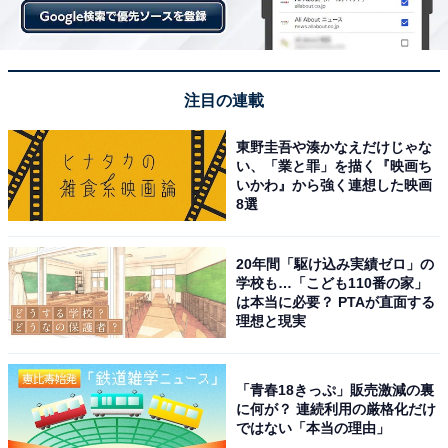
注目の連載
東野圭吾や湊かなえだけじゃな
い、「業と罪」を描く『映画ち
いかわ』から強く連想した映画
8選
20年間「駆け込み実績ゼロ」の
学校も…「こども110番の家」
は本当に必要？ PTAが直面する
理想と現実
「青春18きっぷ」販売激減の裏
に何が？ 連続利用の厳格化だけ
ではない「本当の理由」