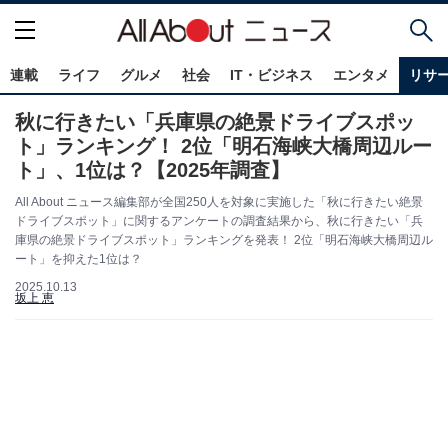
連載
ライフ
グルメ
社会
IT・ビジネス
エンタメ
リサ
秋に行きたい「兵庫県の絶景ドライブスポッ
ト」ランキング！ 2位「明石海峡大橋周辺ルー
ト」、1位は？【2025年調査】
All About ニュース編集部が全国250人を対象に実施した「秋に行きたい絶景
ドライブスポット」に関するアンケートの調査結果から、秋に行きたい「兵
庫県の絶景ドライブスポット」ランキングを発表！ 2位「明石海峡大橋周辺ル
ート」を抑えた1位は？
2025.10.13
坂上 恵