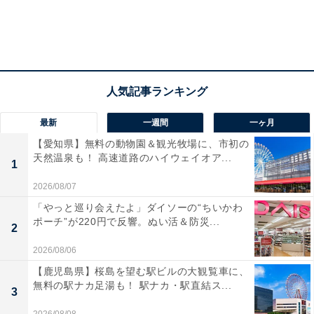
最新
一週間
一ヶ月
【愛知県】無料の動物園＆観光牧場に、市初の
天然温泉も！ 高速道路のハイウェイオア...
1
2026/08/07
「やっと巡り会えたよ」ダイソーの“ちいかわ
ポーチ”が220円で反響。ぬい活＆防災...
2
2026/08/06
【鹿児島県】桜島を望む駅ビルの大観覧車に、
無料の駅ナカ足湯も！ 駅ナカ・駅直結ス...
3
2026/08/08