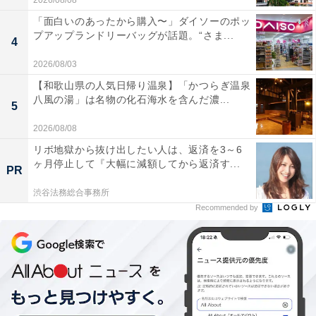
「面白いのあったから購入〜」ダイソーのポッ
プアップランドリーバッグが話題。“さま...
4
2026/08/03
【和歌山県の人気日帰り温泉】「かつらぎ温泉
八風の湯」は名物の化石海水を含んだ濃...
5
2026/08/08
リボ地獄から抜け出したい人は、返済を3～6
ヶ月停止して『大幅に減額してから返済す...
PR
渋谷法務総合事務所
Recommended by