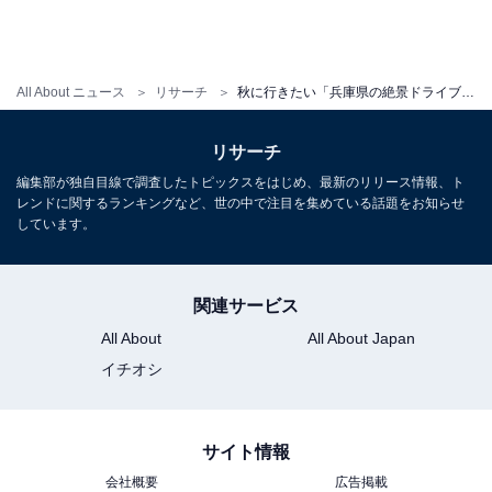
All About ニュース
リサーチ
秋に行きたい「兵庫県の絶景ドライブスポット」ランキング！ 2位「明石海峡大橋周辺ルート」、1位は？【2025年調査】
リサーチ
編集部が独自目線で調査したトピックスをはじめ、最新のリリース情報、ト
レンドに関するランキングなど、世の中で注目を集めている話題をお知らせ
しています。
関連サービス
All About
All About Japan
イチオシ
サイト情報
会社概要
広告掲載