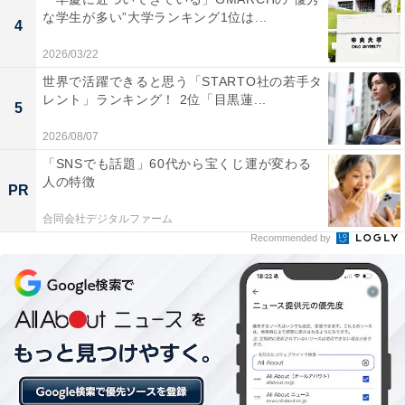
な学生が多い”大学ランキング1位は...
温泉が楽しめるから」（30代男性／大阪府）といった声
4
が集まりました。
2026/03/22
世界で活躍できると思う「STARTO社の若手タ
※回答者からのコメントは原文ママです
レント」ランキング！ 2位「目黒蓮...
5
2026/08/07
この記事の執筆者：
坂上 恵
「SNSでも話題」60代から宝くじ運が変わる
人の特徴
PR
All About ニュースの編集者。オールアバウトに入社後、SNSトレン
合同会社デジタルファーム
ドにフォーカスした記事執筆やSEOライティングの経験を経て、の
Recommended by
ちにAll About ニュースチームのメンバーに加入。現在は旅行・カル
...続きを読む
チャー・エンタメなどを中心に企画編集を担当。東京都出身。居酒
屋巡りとスポーツ観戦が生きがい。
次ページ
11位までのランキング結果を見る