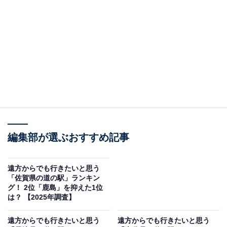
道の駅」ランキングの結果をご紹介します。
＞11位までの全ランキング結果を見る
2位：桜島（鹿児島市）／52票
道の駅「桜島」は鹿児島のシンボル、桜島にある道の駅
です。雄大な桜島の山容を間近に感じられる絶好のロケ
ーションにあります。桜島で採れた農産物、特に桜島小
みかんや桜島大根などの特産品が人気です。噴火の状況
編集部が選ぶおすすめ記事
によっては、運が良ければ噴煙を上げる迫力ある姿を見
ることもできます。フェリー乗り場にも近く、観光客の
遠方からでも行きたいと思う
「佐賀県の道の駅」ランキン
休憩や情報収集の場として活用されています。
グ！ 2位「鹿島」を抑えた1位
は？ 【2025年調査】
回答者からは「桜島の麓にあり、火山の迫力を間近で感
遠方からでも行きたいと思う
遠方からでも行きたいと思う
じられるから」（20代女性／東京都）、「新鮮な特産品