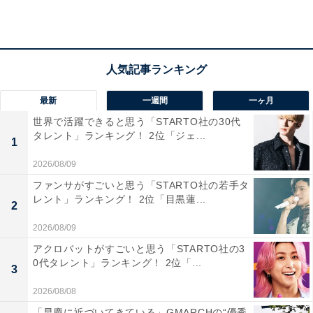
1位：霧島（霧島市）／55票
「霧島」は霧島連山の麓に位置し、自然豊かな環境にあ
最新
一週間
一ヶ月
る道の駅です。霧島山の登山や観光の拠点として多くの
世界で活躍できると思う「STARTO社の30代
人に利用されています。地元の新鮮な農産物や、黒豚な
タレント」ランキング！ 2位「ジェ...
1
どの鹿児島特有の畜産品、温泉に関連するお土産が豊
2026/08/09
富。周辺には霧島温泉郷があり、旅の途中で温泉を楽し
ファンサがすごいと思う「STARTO社の若手タ
むこともできます。雄大な自然と歴史、食の魅力が詰ま
レント」ランキング！ 2位「目黒蓮...
2
った場所です。
2026/08/09
回答者からは「霧島、行ってみたいです。美味しい豚肉
アクロバットがすごいと思う「STARTO社の3
0代タレント」ランキング！ 2位「...
やさつまいもなど食べてみたいです」（50代女性／新潟
3
県）、「霧島特産品が売っていて良かったのでまた行き
2026/08/08
たいです」（40代女性／北海道）、「霧島連山の絶景と
「早慶に近づいてきている」GMARCHの“優秀