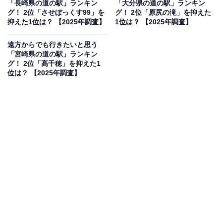
「長崎県の道の駅」ランキン
「大分県の道の駅」ランキン
が豊富に揃う道の駅 桜島は、桜島フェリーターミナルか
グ！ 2位「させぼっくす99」を
グ！ 2位「原尻の滝」を抑えた
らも近く、桜島の恵みを存分に味わえる場所だからで
抑えた1位は？ 【2025年調査】
1位は？ 【2025年調査】
す」（60代男性／愛知県）、「活火山を間近に望みなが
遠方からでも行きたいと思う
ら海産物や特産品を味わえ、自然の迫力と食の魅力を一
「宮崎県の道の駅」ランキン
度に体験できる場所だから」（60代男性／埼玉県）とい
グ！ 2位「高千穂」を抑えた1
位は？ 【2025年調査】
った声が集まりました。