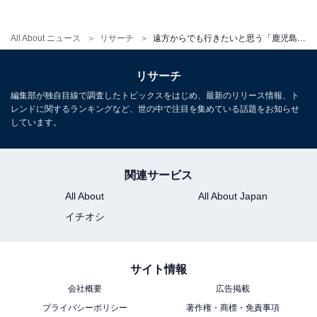
All About ニュース
リサーチ
遠方からでも行きたいと思う「鹿児島県の道の駅」ランキング！ 2位「桜島」を抑えた1位は？ 【2025年調査】
リサーチ
編集部が独自目線で調査したトピックスをはじめ、最新のリリース情報、ト
レンドに関するランキングなど、世の中で注目を集めている話題をお知らせ
しています。
関連サービス
All About
All About Japan
イチオシ
サイト情報
会社概要
広告掲載
プライバシーポリシー
著作権・商標・免責事項