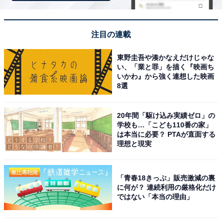
注目の連載
東野圭吾や湊かなえだけじゃな
い、「業と罪」を描く『映画ち
いかわ』から強く連想した映画
8選
20年間「駆け込み実績ゼロ」の
学校も…「こども110番の家」
は本当に必要？ PTAが直面する
理想と現実
こちらもおすすめ
遠方からでも行きたいと思う「熊本県の道の
駅」ランキング！ 2位「七城メロンドーム」を
「青春18きっぷ」販売激減の裏
抑えた1位は？ 【2025年調査】
に何が？ 連続利用の厳格化だけ
ではない「本当の理由」