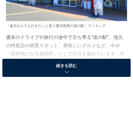
「遠方からでも行きたいと思う鹿児島県の道の駅」ランキング
週末のドライブや旅行の途中で立ち寄る“道の駅”。地元
の特産品や絶景スポット、美味しいグルメなど、今や
「目的地になる休憩所」として注目を集めています。中
には、わざわざ遠くから足を運びたくなるほど魅力的な
続きを読む
場所も。今回は、そんな人気の道の駅をめぐる注目のラ
ンキングを発表します。
All About ニュース編集部では、2025年10月3〜6日の期
間、全国20〜60代の男女250人を対象に、道の駅に関す
るアンケートを実施しました。
その中から、「遠方からでも行きたいと思う鹿児島県の