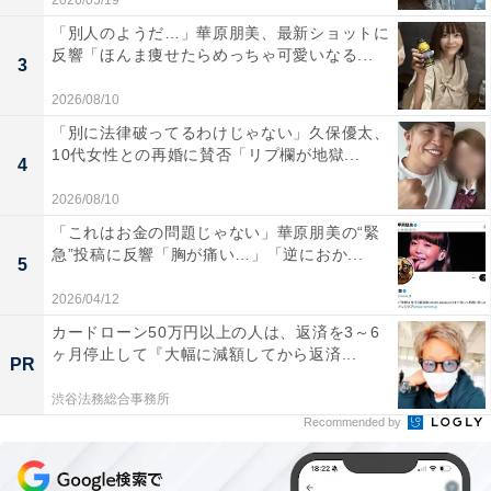
2026/05/19
「別人のようだ…」華原朋美、最新ショットに
反響「ほんま痩せたらめっちゃ可愛いなる...
3
2026/08/10
「別に法律破ってるわけじゃない」久保優太、
10代女性との再婚に賛否「リプ欄が地獄...
4
2026/08/10
「これはお金の問題じゃない」華原朋美の“緊
急”投稿に反響「胸が痛い…」「逆におか...
5
2026/04/12
カードローン50万円以上の人は、返済を3～6
ヶ月停止して『大幅に減額してから返済...
PR
渋谷法務総合事務所
Recommended by