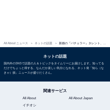
All About ニュース
ネットの話題
新婚の『バチェラー』タレント、夫婦ショット公開！ プライベートを西伊豆で過ごす「かわいいし幸せそう」
ネットの話題
国内外のSNSで話題の人＆トピックをタイムリーにお届けします。知ってる
だけでちょっと得する、なんだか楽しい気分になれる、ネット発「知ら（な
きゃ）損」ニュースが盛りだくさん。
関連サービス
All About
All About Japan
イチオシ