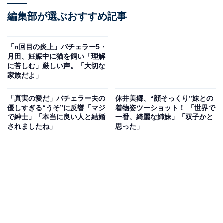
編集部が選ぶおすすめ記事
「n回目の炎上」バチェラー5・
月田、妊娠中に猫を飼い「理解
に苦しむ」厳しい声。「大切な
家族だよ」
「真実の愛だ」バチェラー夫の
休井美郷、“顔そっくり”妹との
優しすぎる“うそ”に反響「マジ
着物姿ツーショット！ 「世界で
で紳士」「本当に良い人と結婚
一番、綺麗な姉妹」「双子かと
されましたね」
思った」