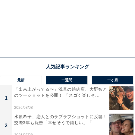
最新
一週間
一ヶ月
「出来上がってる〜」浅草の焼肉店、大野智と
のツーショットを公開！ 「スゴく楽しそ...
1
2026/08/08
水原希子、恋人とのラブラブショットに反響！
交際3年も報告「幸せそうで嬉しい」「...
2