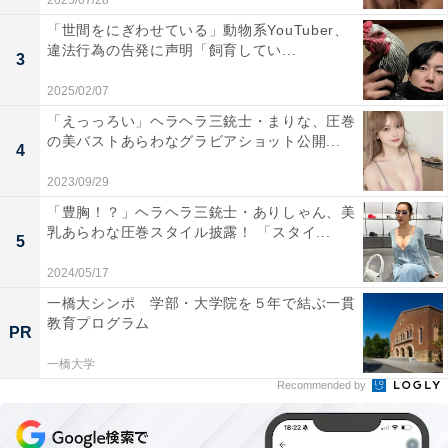
2025/07/28
「世間をにぎわせている」動物系YouTuber、
違法行為の告発に声明「飼育してい...
3
2025/02/07
「えっっろい」ヘラヘラ三銃士・まりな、圧巻
の美バストあらわなグラビアショット公開...
4
2023/09/29
「豊胸！？」ヘラヘラ三銃士・ありしゃん、美
乳あらわな圧巻スタイル披露！ 「スタイ...
5
2024/05/17
一橋大シンポ 学部・大学院を５年で結ぶ一貫
教育プログラム
PR
一橋大学
Recommended by