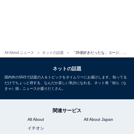
All About ニュース
ネットの話題
「35億好きだったな」コージ、元ブルゾンちえみと再会！ 「なんだろ？2人とも穏やかな表情に見える」
ネットの話題
国内外のSNSで話題の人＆トピックをタイムリーにお届けします。知ってる
だけでちょっと得する、なんだか楽しい気分になれる、ネット発「知ら（な
きゃ）損」ニュースが盛りだくさん。
関連サービス
All About
All About Japan
イチオシ