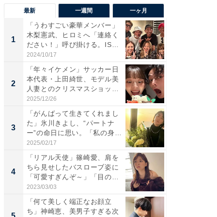
最新
一週間
一ヶ月
「うわすごい豪華メンバー」
「さす
木梨憲武、ヒロミへ「連絡く
は」高
1
1
ださい！」呼び掛ける。IS
災地を
S...
「カ...
2024/10/17
2026/08/0
「年々イケメン」サッカー日
「女の
本代表・上田綺世、モデル美
介、バ
2
2
人妻とのクリスマスショット
らのプレ
に...
愛...
2025/12/26
2026/08/0
「がんばって生きてくれまし
「脚が
た」氷川きよし、“パートナ
横川尚
3
3
ー”の命日に思い。「私の身
ムキな姿
体...
刃...
2025/02/17
2026/08/0
「リアル天使」篠崎愛、肩を
「え、
ちら見せしたバスローブ姿に
芸人、2
4
4
「可愛すぎんぞ～」「目の表
エットに
情...
2023/03/03
2026/08/0
「何て美しく端正なお顔立
「脳がバ
ち」神崎恵、美男子すぎる次
装姿が話
5
5