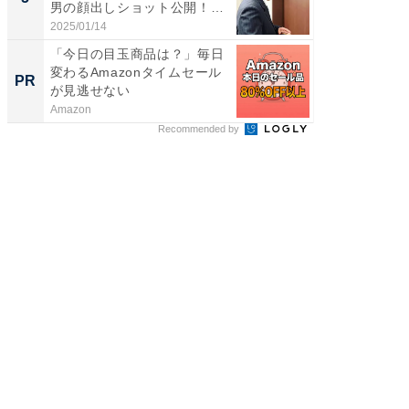
男の顔出しショット公開！
のお父さ
「め...
2025/01/14
2026/08/0
「今日の目玉商品は？」毎日
事例か
変わるAmazonタイムセール
管理』
PR
PR
が見逃せない
Amazon
KeeperSec
Recommended by