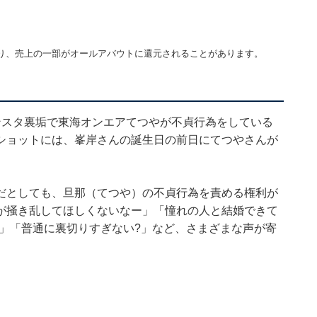
り、売上の一部がオールアバウトに還元されることがあります。
ンスタ裏垢で東海オンエアてつやが不貞行為をしている
ショットには、峯岸さんの誕生日の前日にてつやさんが
。
だとしても、旦那（てつや）の不貞行為を責める権利が
が掻き乱してほしくないなー」「憧れの人と結婚できて
話」「普通に裏切りすぎない?」など、さまざまな声が寄