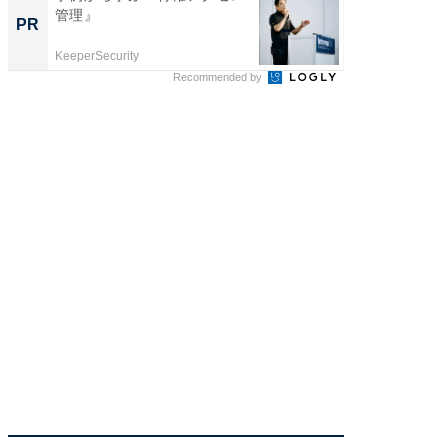
管理』
の贅沢
PR
PR
KeeperSecurity
ReFa GIN
Recommended by