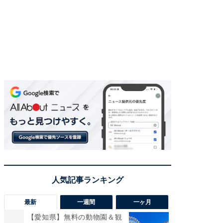
最新
一週間
一ヶ月
【愛知県】無料の動物園＆観
【兵庫