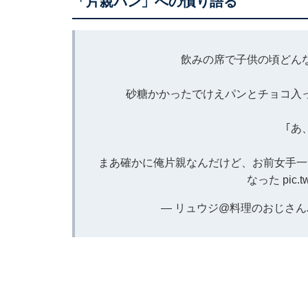
「片親パン」への憤り語る
飲みの席で子供の頃どん
砂糖かかったでけえパンとチョコ入
｢あ
まあ確かに俺片親なんだけど、お前女手一
なった
pic.t
— リュウジ@料理のおじさんバズ