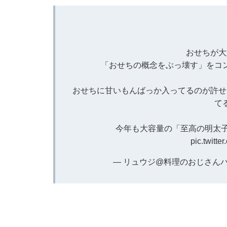
おせちが大
「おせちの概念をぶっ壊す」をコ
おせちに甘いもんばっか入ってるのが許せ
て
今年も大容量の「至高の明太
pic.twitt
— リュウジ@料理のおじさんバズレ