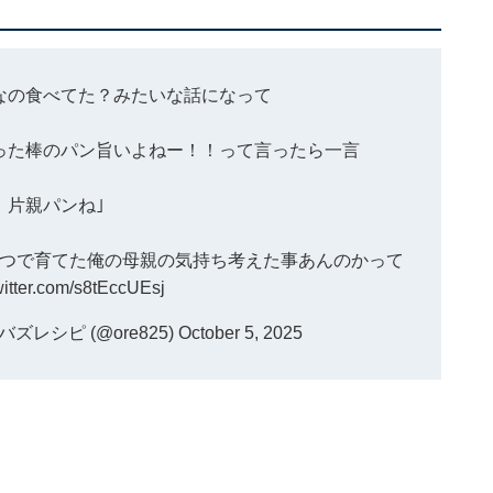
なの食べてた？みたいな話になって
った棒のパン旨いよねー！！って言ったら一言
、片親パンね｣
つで育てた俺の母親の気持ち考えた事あんのかって
witter.com/s8tEccUEsj
レシピ (@ore825)
October 5, 2025