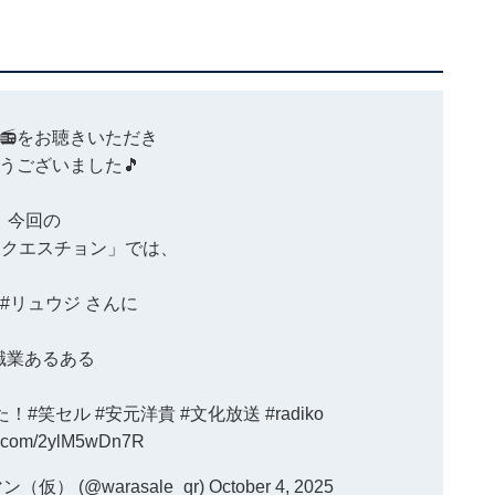
📻をお聴きいただき
うございました🎵
今回の
・クエスチョン」では、
#リュウジ
さんに
職業あるある
た！
#笑セル
#安元洋貴
#文化放送
#radiko
er.com/2ylM5wDn7R
） (@warasale_qr)
October 4, 2025