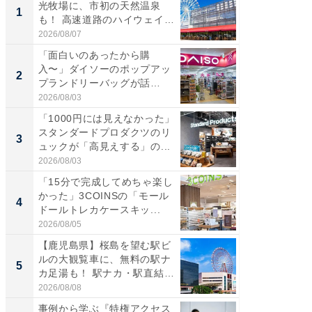
光牧場に、市初の天然温泉
ーメン
1
1
も！ 高速道路のハイウェイオ
再現した
ア...
道...
2026/08/07
2026/08/0
「面白いのあったから購
【三重
入〜」ダイソーのポップアッ
の直営
2
2
プランドリーバッグが話
ダ大判焼
題。“さま...
伊...
2026/08/03
2026/08/0
「1000円には見えなかった」
【千葉県
スタンダードプロダクツのリ
級マー
3
3
ュックが「高見えする」の...
ノベし
ー...
2026/08/03
2026/08/0
「15分で完成してめちゃ楽し
「100
かった」3COINSの「モール
スタン
4
4
ドールトレカケースキッ...
ュックが
2026/08/05
2026/08/0
【鹿児島県】桜島を望む駅ビ
立山連
ルの大観覧車に、無料の駅ナ
風呂に、
5
5
カ足湯も！ 駅ナカ・駅直結
層水風
ス...
帰...
2026/08/08
2026/08/0
事例から学ぶ『特権アクセス
【銀座】