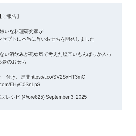
【ご報告】
嫌いな料理研究家が
ンセプトに本当に旨いおせちを開発しました
ない酒飲みが死ぬ気で考えた塩辛いもんばっか入っ
る夢のおせち
子」付き、是非
https://t.co/SV2SxHT3mO
er.com/EHyC0SnLpS
シピ (@ore825)
September 3, 2025