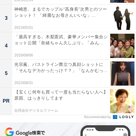
2025/01/14
神崎恵、まるでカップル“高身長”次男とのツー
ショット！ 「綺麗なお母さんいいな」...
3
2023/05/31
「最高すぎる」木梨憲武、豪華メンバー集合シ
ョット公開「奈緒ちゃん久しぶり」「みん...
4
2026/08/06
光宗薫、バストライン際立つ真顔ショットに
「そんなデカかったっけ？？」「なんかむっ...
5
2023/08/31
【宝くじ何年も買って一度も当たらない人へ】
原因、はっきりしてます
PR
合同会社デジタルファーム
Recommended by