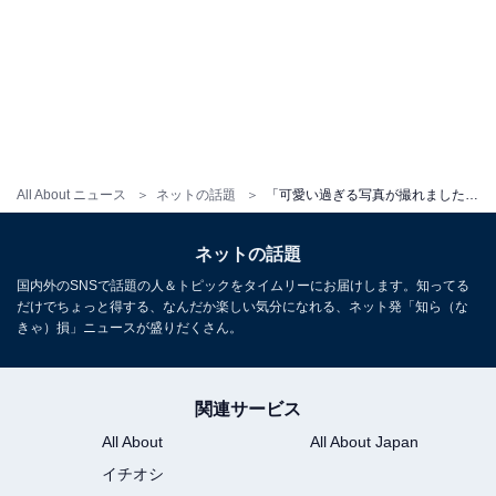
All About ニュース
ネットの話題
「可愛い過ぎる写真が撮れました」辻希美、第5子と三男の2ショット公開「コアが夢を凄く可愛がってくれる」
ネットの話題
国内外のSNSで話題の人＆トピックをタイムリーにお届けします。知ってる
だけでちょっと得する、なんだか楽しい気分になれる、ネット発「知ら（な
きゃ）損」ニュースが盛りだくさん。
関連サービス
All About
All About Japan
イチオシ