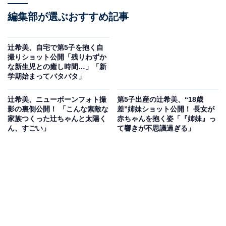
編集部が選ぶおすすめ記事
辻希美、自宅で第5子を抱く自
撮りショット公開「残りわずか
な新生児との癒し時間…」「新
学期始まってバタバタ」
辻希美、ニューボーンフォト撮
第5子出産の辻希美、“18歳
影の裏側公開！ 「こんな素敵な
差”姉妹ショット公開！ 長女が
家族つくった辻ちゃんと太陽く
赤ちゃんを抱く姿「『姉妹』っ
ん、すごい」
て響きが不思議過ぎる」