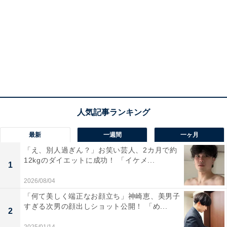
最新
一週間
一ヶ月
「え、別人過ぎん？」お笑い芸人、2カ月で約
12kgのダイエットに成功！ 「イケメ...
1
2026/08/04
「何て美しく端正なお顔立ち」神崎恵、美男子
すぎる次男の顔出しショット公開！ 「め...
2