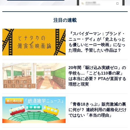
じめご了承ください。 また、記事中の宿泊プランを予約
すると、売上の一部がオールアバウトに還元されること
注目の連載
があります。
『スパイダーマン：ブランド・
ニュー・デイ』が「史上もっと
この記事の執筆者：
All About ニュース お買
も優しいヒーロー映画」になっ
いもの部
た理由。予習したい作品は？
Amazonのセール商品から売れ筋ランキングまで、毎日のお買いも
のがもっと楽しく、もっとお得になる情報をお届け。編集部員によ
20年間「駆け込み実績ゼロ」の
る独自レビューなど、ここでしか手に入らない情報も満載です。
学校も…「こども110番の家」
...続きを読む
は本当に必要？ PTAが直面する
理想と現実
こちらもおすすめ
「青春18きっぷ」販売激減の裏
【楽天トラベル宿クーポン】「天城東急リゾー
に何が？ 連続利用の厳格化だけ
ト ホテルハーヴェスト天城高原」が今だけ特
ではない「本当の理由」
別価格に！ 天空のリゾートで過ごす非日常ステ
イ【10月6日】