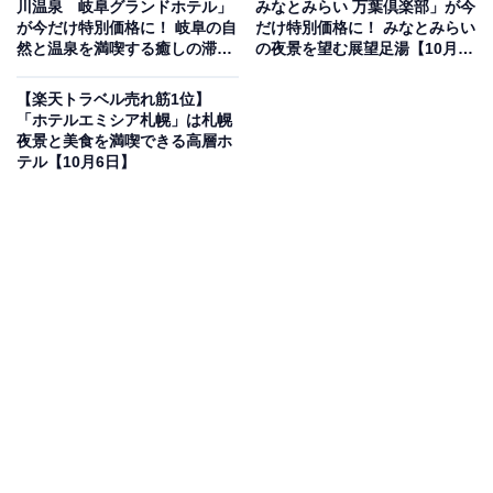
川温泉 岐阜グランドホテル」
みなとみらい 万葉倶楽部」が今
楽天トラベルでホテルを見る
が今だけ特別価格に！ 岐阜の自
だけ特別価格に！ みなとみらい
然と温泉を満喫する癒しの滞在
の夜景を望む展望足湯【10月5
【10月6日】
日】
【楽天トラベル売れ筋1位】
「ホテルエミシア札幌」は札幌
夜景と美食を満喫できる高層ホ
テル【10月6日】
この宿泊施設のおすすめポイントは？
「大人の隠れ宿」として知られる「あたみ石亭」は、深
い緑に囲まれた数寄屋造りの離れが点在する優美な温泉
旅館。三本の源泉から引く湯は湯量豊富で、野趣あふれ
る「古狸の湯」や翡翠石を用いた「御神木の湯」で熱海
温泉の真髄を堪能できます。食事は地元の山海の幸を贅
沢に使い、伝統と創意が織りなす懐石料理が味わい深い
逸品ぞろいです。
宿泊者からは「本当に素晴らしいサービスとお料理」