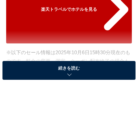
楽天トラベルでホテルを見る
※以下のセール情報は2025年10月6日15時30分現在のも
のです。料金の変更、満室、クーポン配布終了の場合も
続きを読む
あります。
※本記事で紹介している商品の購入やサービスの利用により、売上の一部が
オールアバウトに還元されることがあります。
「あたみ石亭」が宿クーポンで特別価格に！