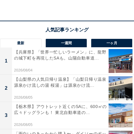
「お部屋の半露天風呂は最高でした」との声が寄せられ
ています。静寂の中で美食と名湯を楽しみたい人にふさ
わしい極上の宿です。
最新
一週間
一ヶ月
【兵庫県】「世界一忙しいラーメン」に、龍野
の城下町を再現したSAも。山陽自動車道...
1
2026/08/04
【山梨県の人気日帰り温泉】「山梨日帰り温泉
源泉かけ流しの湯 桜湯」は源泉かけ流...
2
2026/08/05
【栃木県】アウトレット近くのSAに、600㎡の
広々ドッグランも！ 東北自動車道の...
3
2026/08/05
楽天トラベルの「宿クーポン」とは？
「面白いのあったから購入〜」ダイソーのポッ