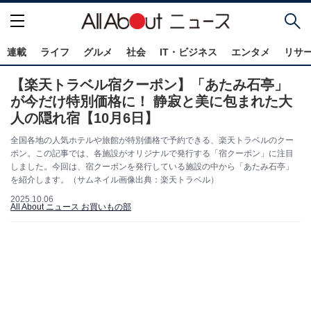
連載
ライフ
グルメ
社会
IT・ビジネス
エンタメ
リサ
【楽天トラベル宿クーポン】「あたみ石亭」
が今だけ特別価格に！ 静寂と美に包まれた大
人の隠れ宿【10月6日】
全国各地の人気ホテルや旅館が特別価格で予約できる、楽天トラベルのクー
ポン。この記事では、各施設がオリジナルで発行する「宿クーポン」に注目
しました。今回は、宿クーポンを発行している施設の中から「あたみ石亭」
を紹介します。（サムネイル画像出典：楽天トラベル）
2025.10.06
All About ニュース お買いもの部