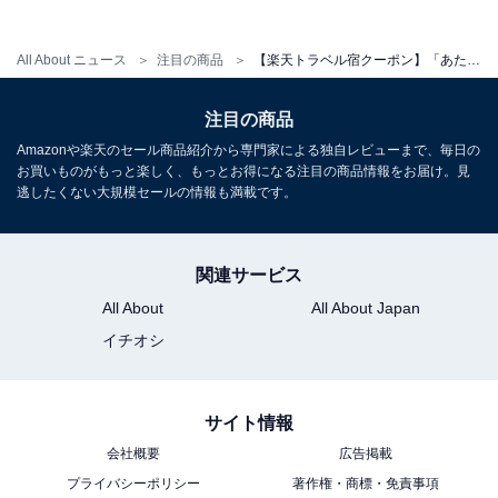
All About ニュース
注目の商品
【楽天トラベル宿クーポン】「あたみ石亭」が今だけ特別価格に！ 静寂と美に包まれた大人の隠れ宿【10月6日】
注目の商品
Amazonや楽天のセール商品紹介から専門家による独自レビューまで、毎日の
お買いものがもっと楽しく、もっとお得になる注目の商品情報をお届け。見
逃したくない大規模セールの情報も満載です。
関連サービス
All About
All About Japan
イチオシ
サイト情報
会社概要
広告掲載
プライバシーポリシー
著作権・商標・免責事項