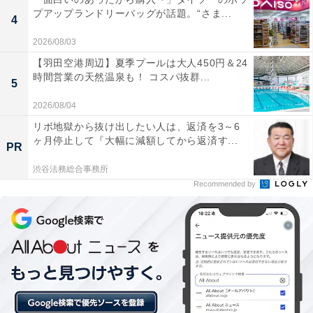
プアップランドリーバッグが話題。“さま...
4
楽天トラベルでは、各宿泊施設がオリジナルで発行する
2026/08/03
「宿クーポン」を使ってお得に宿泊施設を予約できま
【羽田空港周辺】夏季プールは大人450円＆24
す。掘り出し物もあるかもしれません。割引額や配布枚
時間営業の天然温泉も！ コスパ抜群...
5
数は宿泊施設によって異なるので、お得なクーポンをぜ
2026/08/04
ひ探してみてください。
リボ地獄から抜け出したい人は、返済を3～6
ヶ月停止して『大幅に減額してから返済す...
PR
渋谷法務総合事務所
Recommended by
楽天トラベルで宿クーポンを探す
※掲載されている情報は記事公開時のものです。あらか