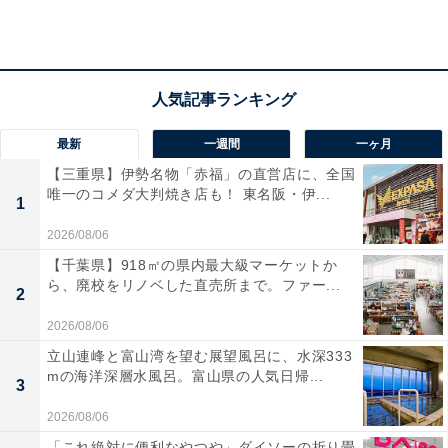
最新
一週間
一ヶ月
【三重県】伊勢名物「赤福」の直営店に、全国
唯一のコメダ大判焼き店も！ 東名阪・伊...
1
2026/08/06
【千葉県】918㎡の県内最大級マーケットか
ら、廃校をリノベした直売所まで。ファー...
2
2026/08/06
楽天トラベルの「クーポン祭」とは？
立山連峰と富山湾を望む展望風呂に、水深333
mの海洋深層水風呂。富山県の人気日帰...
3
楽天トラベルでは、定期的に「クーポン祭」を開催。人
2026/08/06
気の宿やホテルを対象に、宿泊予約で使えるお得な割引
「これ絶対に便利なやつや」ダイソーの折り畳