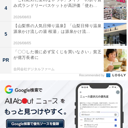
クーポンを配布します。
み式ランドリーバスケットが高評価「使わ...
4
2026/08/03
クーポンは、国内宿泊や海外ツアー、レンタカーなど、
【山梨県の人気日帰り温泉】「山梨日帰り温泉
さまざまな旅行商品で利用可能。複数のクーポンを組み
源泉かけ流しの湯 桜湯」は源泉かけ流...
5
合わせて、さらに割引率をアップできる場合もありま
2026/08/05
す。賢く旅の計画を立てて、お得に旅行を楽しみましょ
う。
「〇〇した後に必ず宝くじを買いなさい」貧乏
が億万長者に
PR
合同会社デジタルファーム
Recommended by
楽天トラベルでクーポン祭を見る
※掲載されている情報は記事公開時のものです。あらか