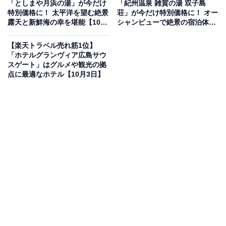
「としまや月浜の湯」が今だけ
「紀州温泉 雑賀の湯 双子島
楽天トラベルでホテルを見る
特別価格に！ 太平洋を望む絶景
荘」が今だけ特別価格に！ オー
露天と新鮮海の幸を堪能【10月
シャンビューで絶景の宿泊体験
3日】
【10月3日】
【楽天トラベル売れ筋1位】
「ホテルグランヴィア広島サウ
スゲート」はグルメや観光の拠
点に最適なホテル【10月3日】
この宿泊施設のおすすめポイントは？
長良川のほとりに建つ「岐阜グランドホテル」は、金華
山と岐阜城を望む絶好のロケーションが魅力の老舗ホテ
ル。広々とした温泉大浴場や、地元食材を活かした和洋
中の多彩な料理が評判です。四季折々の景色を楽しめる
客室も人気のポイント。
宿泊者からは「長良川の眺めが最高」「スタッフの心遣
いが嬉しい」と好評。観光や記念日旅行にゆったりと過
ごしたい人におすすめのホテルです。