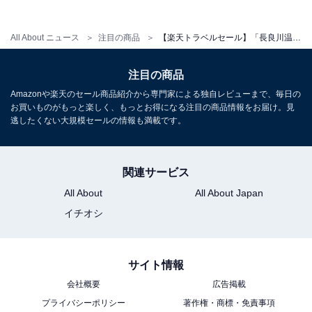
All About ニュース
注目の商品
【楽天トラベルセール】「長良川温泉 岐阜グランドホテル」が今だけ特別価格に！ 岐阜の自然と温泉を満喫する癒しの滞在【10月6日】
注目の商品
Amazonや楽天のセール商品紹介から専門家による独自レビューまで、毎日の
お買いものがもっと楽しく、もっとお得になる注目の商品情報をお届け。見
逃したくない大規模セールの情報も満載です。
関連サービス
All About
All About Japan
イチオシ
サイト情報
会社概要
広告掲載
プライバシーポリシー
著作権・商標・免責事項