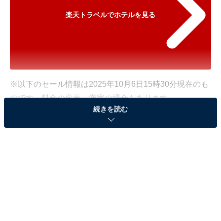
楽天トラベルでホテルを見る
※以下のセール情報は2025年10月6日15時30分現在のも
のです。料金の変更、満室の場合もあります。
続きを読む
※本記事で紹介している商品の購入やサービスの利用により、売上の一部が
オールアバウトに還元されることがあります。
「長良川温泉 岐阜グランドホテル」が500円オフ
で登場！