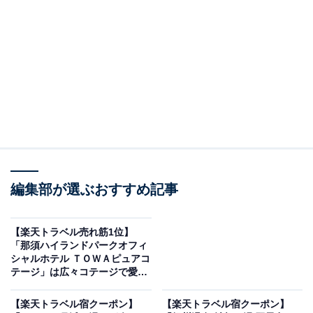
画像出典：楽天トラベル
編集部が選ぶおすすめ記事
「長良川温泉 岐阜グランドホテル」は現在特別価格で
宿泊可能です。
【楽天トラベル売れ筋1位】
「那須ハイランドパークオフィ
シャルホテル ＴＯＷＡピュアコ
テージ」は広々コテージで愛犬
と泊まれる【10月4日】
【楽天トラベル宿クーポン】
【楽天トラベル宿クーポン】