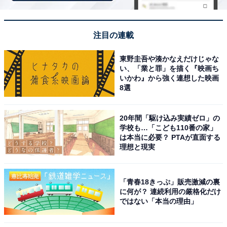
じめご了承ください。
また、記事中の宿泊プランを予約すると、売上の一部が
注目の連載
オールアバウトに還元されることがあります。
東野圭吾や湊かなえだけじゃな
い、「業と罪」を描く『映画ち
この記事の執筆者：
坂上 恵
いかわ』から強く連想した映画
8選
All About ニュースの編集者。オールアバウトに入社後、SNSトレン
ドにフォーカスした記事執筆やSEOライティングの経験を経て、の
20年間「駆け込み実績ゼロ」の
ちにAll About ニュースチームのメンバーに加入。現在は旅行・カル
学校も…「こども110番の家」
...続きを読む
は本当に必要？ PTAが直面する
チャー・エンタメなどを中心に企画編集を担当。東京都出身。居酒
理想と現実
屋巡りとスポーツ観戦が生きがい。
こちらもおすすめ
「青春18きっぷ」販売激減の裏
【楽天トラベルセール】「錦帯橋温泉 岩国国
に何が？ 連続利用の厳格化だけ
際観光ホテル」が今だけ特別価格に！錦帯橋を
ではない「本当の理由」
望む絶景露天と美肌の湯を堪能【10月6日】