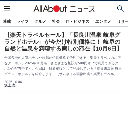
連載
ライフ
グルメ
社会
IT・ビジネス
エンタメ
リサ
【楽天トラベルセール】「長良川温泉 岐阜グ
ランドホテル」が今だけ特別価格に！ 岐阜の
自然と温泉を満喫する癒しの滞在【10月6日】
全国各地の人気ホテルや旅館が特別価格で予約できる、楽天トラベルのお得
なクーポン。2025年10月も、さまざまな施設が500円オフで利用できるクー
ポンが配布中です。今回は、対象施設として登場している「長良川温泉 岐阜
グランドホテル」を紹介します。（サムネイル画像出典：楽天トラベル）
2025.10.06
坂上 恵