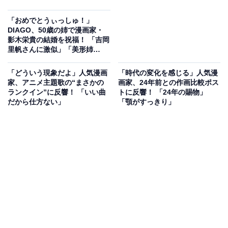
「おめでとうぃっしゅ！」
DIAGO、50歳の姉で漫画家・
影木栄貴の結婚を祝福！ 「吉岡
里帆さんに激似」「美形姉
弟！」
「どういう現象だよ」人気漫画
「時代の変化を感じる」人気漫
家、アニメ主題歌の“まさかの
画家、24年前との作画比較ポス
ランクイン”に反響！ 「いい曲
トに反響！ 「24年の賜物」
だから仕方ない」
「顎がすっきり」