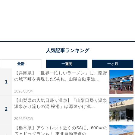
最新
一週間
一ヶ月
【兵庫県】「世界一忙しいラーメン」に、龍野
の城下町を再現したSAも。山陽自動車道...
1
2026/08/04
【山梨県の人気日帰り温泉】「山梨日帰り温泉
源泉かけ流しの湯 桜湯」は源泉かけ流...
2
2026/08/05
【栃木県】アウトレット近くのSAに、600㎡の
広々ドッグランも！ 東北自動車道の...