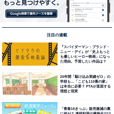
注目の連載
『スパイダーマン：ブランド・
ニュー・デイ』が「史上もっと
も優しいヒーロー映画」になっ
た理由。予習したい作品は？
20年間「駆け込み実績ゼロ」の
学校も…「こども110番の家」
は本当に必要？ PTAが直面する
理想と現実
「青春18きっぷ」販売激減の裏
に何が？ 連続利用の厳格化だけ