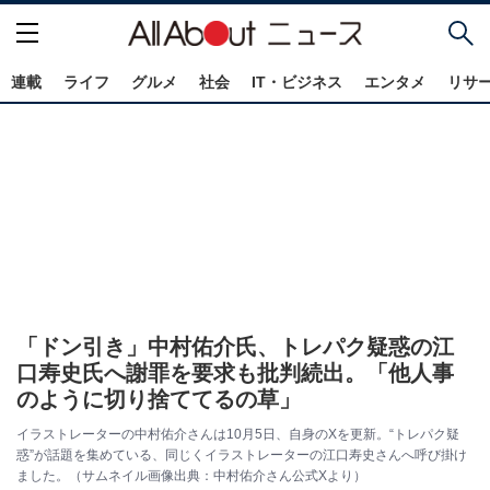
連載
ライフ
グルメ
社会
IT・ビジネス
エンタメ
リサ
「ドン引き」中村佑介氏、トレパク疑惑の江
口寿史氏へ謝罪を要求も批判続出。「他人事
のように切り捨ててるの草」
イラストレーターの中村佑介さんは10月5日、自身のXを更新。“トレパク疑
惑”が話題を集めている、同じくイラストレーターの江口寿史さんへ呼び掛け
ました。（サムネイル画像出典：中村佑介さん公式Xより）