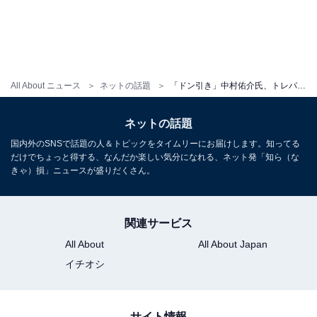
All About ニュース
ネットの話題
「ドン引き」中村佑介氏、トレパク疑惑の江口寿史氏へ謝罪を要求も批判続出。「他人事のように切り捨ててるの草」
ネットの話題
国内外のSNSで話題の人＆トピックをタイムリーにお届けします。知ってる
だけでちょっと得する、なんだか楽しい気分になれる、ネット発「知ら（な
きゃ）損」ニュースが盛りだくさん。
関連サービス
All About
All About Japan
イチオシ
サイト情報