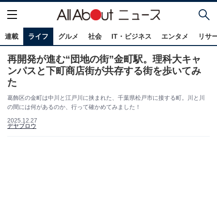
連載
ライフ
グルメ
社会
IT・ビジネス
エンタメ
リサ
再開発が進む“団地の街”金町駅。理科大キャ
ンパスと下町商店街が共存する街を歩いてみ
た
葛飾区の金町は中川と江戸川に挟まれた、千葉県松戸市に接する町。川と川
の間には何があるのか、行って確かめてみました！
2025.12.27
デヤブロウ