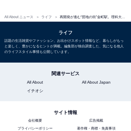
All About ニュース
ライフ
再開発が進む“団地の街”金町駅。理科大キャンパスと下町商店街が共存する街を歩いてみた
ライフ
話題の生活雑貨やファッション、お出かけスポット情報など、暮らしがもっ
と楽しく、豊かになるヒントが満載。編集部が独自調査した、気になる他人
のライフスタイル事情も公開しています。
関連サービス
駅西側には、買い物スポット「
MARK IS 葛飾かな
All About
All About Japan
まち」
が新登場
イチオシ
サイト情報
会社概要
広告掲載
プライバシーポリシー
著作権・商標・免責事項