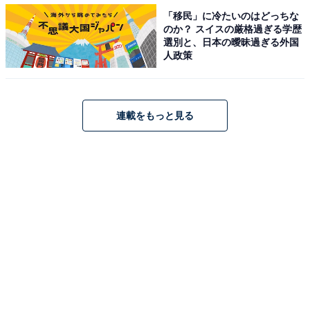
「移民」に冷たいのはどっちな
のか？ スイスの厳格過ぎる学歴
選別と、日本の曖昧過ぎる外国
人政策
連載をもっと見る
タイルで作られた団地案内プレート
4号棟の手前には公園もあり、散歩や子どもの遊び場に
もぴったり。利用者の多くが若い世代で、団地の年齢層
にもファミリー層の多さがうかがえます。空室化が課題
の団地も多い中、金町の団地は今なお「現役感」が漂っ
ています。