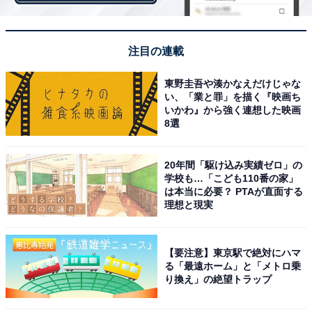
注目の連載
東野圭吾や湊かなえだけじゃな
い、「業と罪」を描く『映画ち
いかわ』から強く連想した映画
8選
店名がびっしり並ぶ団地内の看板
低層棟には
東急ストア（旧・東光ストア）
、
ダイソー
、
20年間「駆け込み実績ゼロ」の
サンドラッグ
、
カルディ
など、多くの量販店や飲食店が
学校も…「こども110番の家」
は本当に必要？ PTAが直面する
入居し、今なお大きなにぎわいを見せています。
理想と現実
【要注意】東京駅で絶対にハマ
る「最遠ホーム」と「メトロ乗
り換え」の絶望トラップ