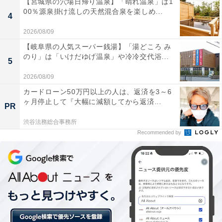
【宮城県の穴場日帰り温泉】「晴れ温泉」は1
00％源泉掛け流しの天然混合泉を楽しめ...
4
2026/08/09
【岐阜県の人気スーパー銭湯】「湯どころ み
今見ても立派な外観の1号館
のり」は「いけだゆげ温泉」や冷冷交代浴...
5
この団地は上述の工場跡地を転用し、1968年（昭和43
2026/08/09
年）に建設されたもの。地上15階の高層棟で、当時の公
カードローン50万円以上の人は、返済を3～6
団の取り組みを反映したツインコリドール型（2列の住
ヶ月停止して『大幅に減額してから返済...
PR
居棟を渡り廊下でつなぎ、中間に吹き抜けや中庭を設け
渋谷法務総合事務所
る構造）は、当時としては画期的なものでした。
Recommended by