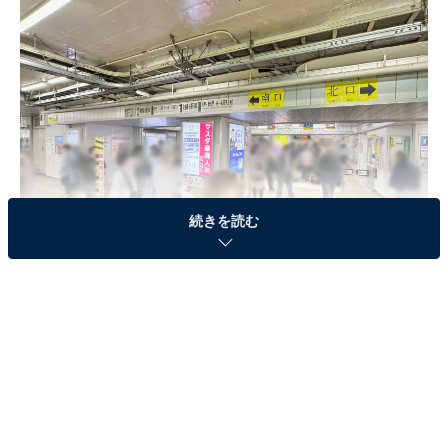
続きを読む
金町駅（筆者撮影、以下同）
また、東西を川に挟まれている金町駅は水利に富み、そ
れを生かして近代には
三菱製紙中川工場
など多くの工場
が立ち並んでいました。そうした工場の跡地が、現在は
団地や大学キャンパス、公園に生まれ変わっています。