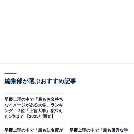
2位：早稲田大学／109票
自由で多様性を尊ぶ校風が特徴の早稲田大学は、多くの
著名人を輩出していることから、進学すればその一員と
して周囲に自慢できると感じる人が多いようです。政治
経済学部をはじめとする伝統ある学部や、活発なサーク
ル・部活動は、学生生活を充実させる要素となり、卒業
後も「早稲田出身」というブランドは強力な武器となり
ます。特に「早慶」という括りの中でも、その自由な気
編集部が選ぶおすすめ記事
風は独自性を放っています。
早慶上理の中で「最もお金持ち
なイメージがある大学」ランキ
回答者からは「学業だけでなく、スポーツや文化面でも
ング！ 2位「上智大学」を抑え
存在感があるから」（40代男性／福岡県）、「シンプル
た1位は？ 【2025年調査】
にネームバリューがあるから」（30代女性／北海道）、
早慶上理の中で「最も知名度が
早慶上理の中で「最も優秀な学
「社長、政治家、芸能人になる同級生と出会えそうだか