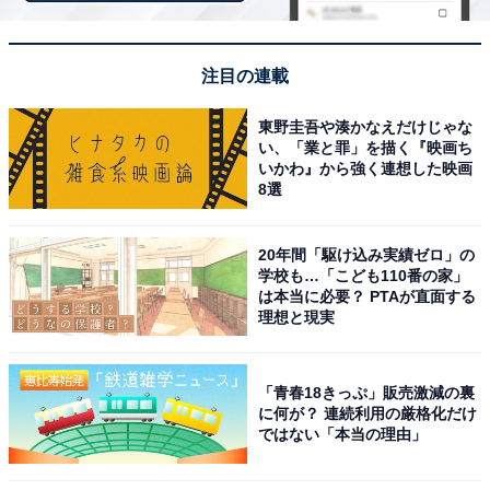
注目の連載
東野圭吾や湊かなえだけじゃな
い、「業と罪」を描く『映画ち
いかわ』から強く連想した映画
8選
20年間「駆け込み実績ゼロ」の
学校も…「こども110番の家」
は本当に必要？ PTAが直面する
こちらもおすすめ
理想と現実
早慶上理の中で「最も子どもを進学させたい大
学」ランキング！ 2位「早稲田大学」を抑えた1
位は？ 【2025年調査】
「青春18きっぷ」販売激減の裏
に何が？ 連続利用の厳格化だけ
ではない「本当の理由」