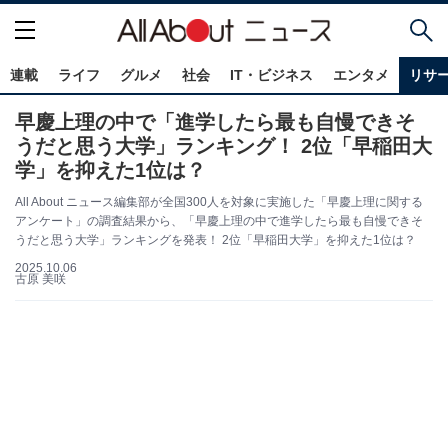
連載
ライフ
グルメ
社会
IT・ビジネス
エンタメ
リサ
早慶上理の中で「進学したら最も自慢できそ
うだと思う大学」ランキング！ 2位「早稲田大
学」を抑えた1位は？
All About ニュース編集部が全国300人を対象に実施した「早慶上理に関する
アンケート」の調査結果から、「早慶上理の中で進学したら最も自慢できそ
うだと思う大学」ランキングを発表！ 2位「早稲田大学」を抑えた1位は？
2025.10.06
古原 美咲