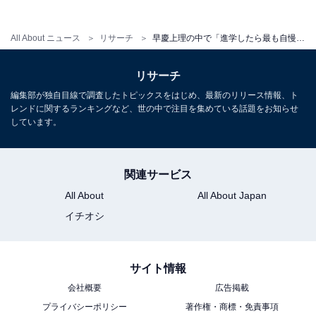
All About ニュース
リサーチ
早慶上理の中で「進学したら最も自慢できそうだと思う大学」ランキング！ 2位「早稲田大学」を抑えた1位は？
リサーチ
編集部が独自目線で調査したトピックスをはじめ、最新のリリース情報、ト
レンドに関するランキングなど、世の中で注目を集めている話題をお知らせ
しています。
関連サービス
All About
All About Japan
イチオシ
サイト情報
会社概要
広告掲載
プライバシーポリシー
著作権・商標・免責事項