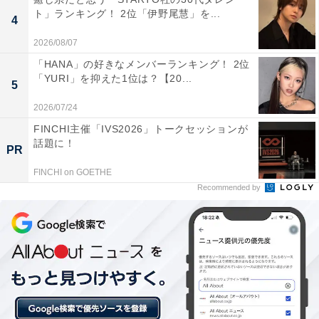
ト」ランキング！ 2位「伊野尾慧」を...
た。
4
2026/08/07
※回答者からのコメントは原文ママです
「HANA」の好きなメンバーランキング！ 2位
「YURI」を抑えた1位は？【20...
5
この記事の執筆者：
坂上 恵
2026/07/24
FINCHI主催「IVS2026」トークセッションが
話題に！
All About ニュースの編集者。オールアバウトに入社後、SNSトレン
PR
ドにフォーカスした記事執筆やSEOライティングの経験を経て、の
FINCHI on GOETHE
ちにAll About ニュースチームのメンバーに加入。現在は旅行・カル
...続きを読む
Recommended by
チャー・エンタメなどを中心に企画編集を担当。東京都出身。居酒
屋巡りとスポーツ観戦が生きがい。
次ページ
4位までのランキング結果を見る