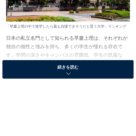
「早慶上理の中で進学したら最も自慢できそうだと思う大学」ランキング
日本の私立名門として知られる早慶上理は、それぞれが
独自の個性と強みを持ち、多くの学生が憧れる存在で
す。学問の深さやキャンパスの雰囲気、学生の気風な
ど、見る人によって印象はさまざま。
続きを読む
All About ニュース編集部では、2025年10月1〜3日の期
間、全国10〜70代の男女300人を対象に、「早慶上理に
関するアンケート」を実施しました。その中から、「早
慶上理の中で進学したら最も自慢できそうだと思う大
学」ランキングの結果をご紹介します。
＞4位までの全ランキング結果を見る