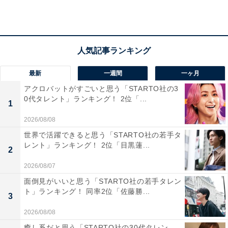
慶應義塾大学は、「お金持ち」「おしゃれ」といったイ
メージや、卒業生の強固なネットワーク「三田会」の影
響力から、進学できれば非常に自慢できると認識されて
います。特に政財界、メディアなど、社会のリーダー層
に多くの卒業生がいることから、高いステータス性を持
最新
一週間
一ヶ月
っています。福澤諭吉の掲げた「独立自尊」の精神は、
アクロバットがすごいと思う「STARTO社の3
学生に自信とプライドを与え、自慢の源となっていると
0代タレント」ランキング！ 2位「...
1
言えるでしょう。
2026/08/08
世界で活躍できると思う「STARTO社の若手タ
回答者からは「日本屈指の名門私立大学で、著名な政治
レント」ランキング！ 2位「目黒蓮...
2
家や実業家、文化人を数多く輩出し、国内外で活躍する
2026/08/07
リーダーを育成してきたからです」（60代女性／愛知
県）、「知名度、お金持ちのイメージなど自慢できるポ
面倒見がいいと思う「STARTO社の若手タレン
ト」ランキング！ 同率2位「佐藤勝...
イントが多いから」（30代男性／神奈川県）、「金銭的
3
にも余裕が見えるし、優秀なのが自慢になるような気が
2026/08/08
する」（60代女性／千葉県）といった声が集まりまし
癒し系だと思う「STARTO社の30代タレン