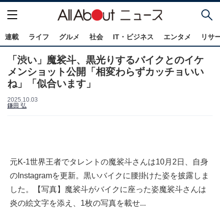
連載
ライフ
グルメ
社会
IT・ビジネス
エンタメ
リサ
「渋い」魔裟斗、黒光りするバイクとのイケ
メンショット公開「相変わらずカッチョいい
ね」「似合います」
2025.10.03
鎌田 弘
元K-1世界王者でタレントの魔裟斗さんは10月2日、自身
のInstagramを更新。黒いバイクに腰掛けた姿を披露しま
した。【写真】魔裟斗がバイクに座った姿魔裟斗さんは
炎の絵文字を添え、1枚の写真を載せ...