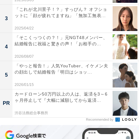
2023/03/03
「これが北川景子！？」すっぴん？ オフショ
ットに「顔が疲れてますね」「無加工無表...
3
2025/04/22
「そこくっつくの？！」元NGT48メンバー、
結婚報告に祝福と驚きの声！「お相手の...
4
2026/08/07
「やっと報告！」人気YouTuber、イケメン夫
の顔出しで結婚報告「明日はショッ...
5
2026/01/15
カードローン50万円以上の人は、返済を3～6
ヶ月停止して『大幅に減額してから返済...
PR
渋谷法務総合事務所
Recommended by