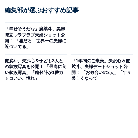
編集部が選ぶおすすめ記事
「幸せそうだな」魔裟斗、美脚
際立つラブラブ夫婦ショット公
開！ 「嘘だろ 世界一の夫婦に
近づいてる」
魔裟斗、矢沢心＆子ども3人と
「1年間のご褒美」矢沢心＆魔
の家族写真を公開！ 「最高に良
裟斗、夫婦デートショット公
い家族写真」「魔裟斗が1番カ
開！ 「お似合いの2人」「年々
ッコいい。憧れ」
美しくなって」