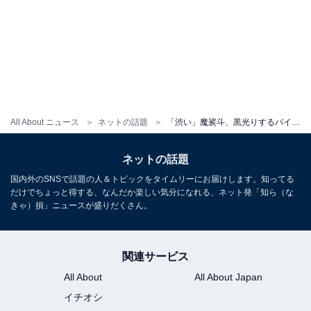
All About ニュース
ネットの話題
「渋い」魔裟斗、黒光りするバイクとのイケメンショット公開「相変わらずカッチョいいね」「似合います」
ネットの話題
国内外のSNSで話題の人＆トピックをタイムリーにお届けします。知ってる
だけでちょっと得する、なんだか楽しい気分になれる、ネット発「知ら（な
きゃ）損」ニュースが盛りだくさん。
関連サービス
All About
All About Japan
イチオシ