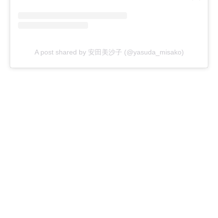
A post shared by 安田美沙子 (@yasuda_misako)