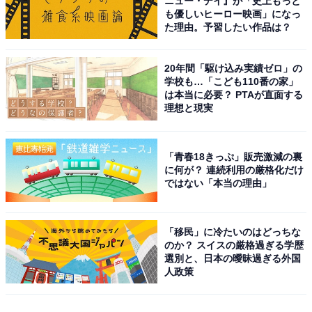
ニュー・デイ』が「史上もっと
も優しいヒーロー映画」になっ
た理由。予習したい作品は？
20年間「駆け込み実績ゼロ」の
学校も…「こども110番の家」
は本当に必要？ PTAが直面する
理想と現実
「青春18きっぷ」販売激減の裏
に何が？ 連続利用の厳格化だけ
ではない「本当の理由」
「移民」に冷たいのはどっちな
のか？ スイスの厳格過ぎる学歴
選別と、日本の曖昧過ぎる外国
人政策