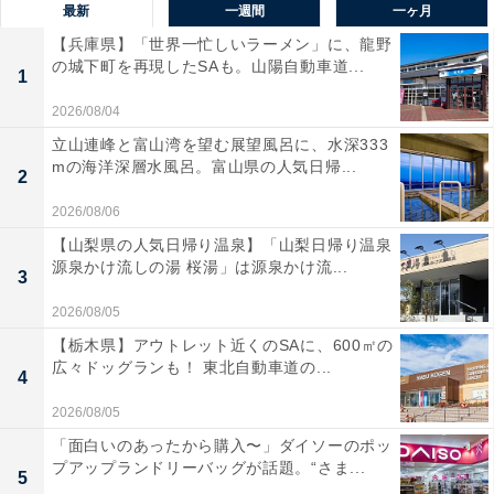
最新
一週間
一ヶ月
【兵庫県】「世界一忙しいラーメン」に、龍野
の城下町を再現したSAも。山陽自動車道...
1
2026/08/04
立山連峰と富山湾を望む展望風呂に、水深333
mの海洋深層水風呂。富山県の人気日帰...
2
2026/08/06
【山梨県の人気日帰り温泉】「山梨日帰り温泉
源泉かけ流しの湯 桜湯」は源泉かけ流...
3
2026/08/05
【栃木県】アウトレット近くのSAに、600㎡の
広々ドッグランも！ 東北自動車道の...
4
2026/08/05
「面白いのあったから購入〜」ダイソーのポッ
プアップランドリーバッグが話題。“さま...
5