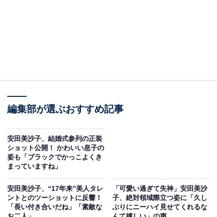
編集部が選ぶおすすめ記事
安田美沙子、結婚式参列の正装
ショット公開！ かわいい息子の
姿も「ブラックでかっこよくき
まっていますね」
安田美沙子、“17年来”美人タレ
「可愛い過ぎて失神」安田美沙
ントとのツーショットに反響！
子、絶対領域際立つ姿に「久し
「長い付き合いだね」「素敵な
ぶりにニーハイ見せてくれるな
お二人」
んて嬉しい」の声