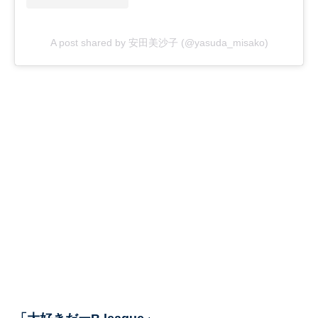
A post shared by 安田美沙子 (@yasuda_misako)