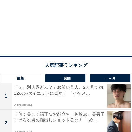
最新
一週間
一ヶ月
「え、別人過ぎん？」お笑い芸人、2カ月で約
12kgのダイエットに成功！ 「イケメ...
1
2026/08/04
「何て美しく端正なお顔立ち」神崎恵、美男子
すぎる次男の顔出しショット公開！ 「め...
2