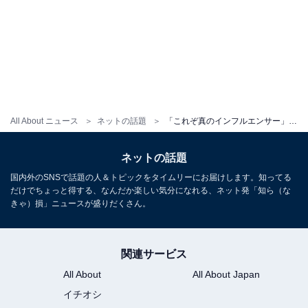
All About ニュース
ネットの話題
「これぞ真のインフルエンサー」人気女性YouTuber、手術への決意報告に反響！ 「救われた」「SNSの利点の一つ」
ネットの話題
国内外のSNSで話題の人＆トピックをタイムリーにお届けします。知ってる
だけでちょっと得する、なんだか楽しい気分になれる、ネット発「知ら（な
きゃ）損」ニュースが盛りだくさん。
関連サービス
All About
All About Japan
イチオシ