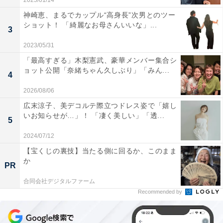
2025/01/14
神崎恵、まるでカップル“高身長”次男とのツー
ショット！ 「綺麗なお母さんいいな」...
3
2023/05/31
「最高すぎる」木梨憲武、豪華メンバー集合シ
ョット公開「奈緒ちゃん久しぶり」「みん...
4
2026/08/06
広末涼子、美デコルテ際立つドレス姿で「嬉し
いお知らせが…」！ 「凄く美しい」「透...
5
2024/07/12
【宝くじの裏技】当たる側に回るか、このまま
か
PR
合同会社デジタルファーム
Recommended by