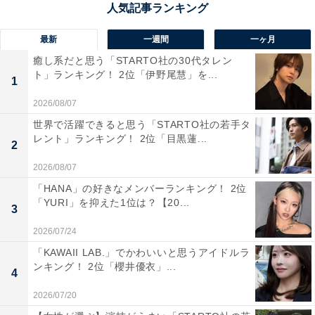
瀬戸内海を見下ろす小高い丘に広がる、約2,000本のオリ
最新
一週間
一ヶ月
ーブ畑が広がる道の駅です。地中海を思わせるギリシャ
癒し系だと思う「STARTO社の30代タレン
風車がシンボルで、映画『魔女の宅急便』のロケ地とし
ト」ランキング！ 2位「伊野尾慧」を...
1
ても知られ、魔法のほうきを使ったフォトジェニックな
2026/08/07
写真が撮れるとSNSでも大人気。秋はオリーブの収穫期
世界で活躍できると思う「STARTO社の若手タ
にあたり、オリーブオイルやオリーブ製品の購入、季節
レント」ランキング！ 2位「目黒蓮...
2
ならではの体験が期待できます。異国情緒あふれる風景
2026/08/07
とオリーブの香りが、秋の旅情を誘います。
「HANA」の好きなメンバーランキング！ 2位
「YURI」を抑えた1位は？【20...
3
回答者からは「秋はオリーブの収穫シーズンで、オリー
ブオイルやスイーツを堪能できる。エーゲ海風の景観と
2026/07/24
季節の彩りが楽しめる」（50代男性／大阪府）、「日常
「KAWAII LAB.」でかわいいと思うアイドルラ
ンキング！ 2位「櫻井優衣」...
を忘れられそうな雰囲気の道の駅で楽しめそうだから」
4
（30代女性／石川県）、「自然豊かでオリーブ好きには
2026/07/20
秋にぴったりな道の駅だから」（20代男性／埼玉県）と