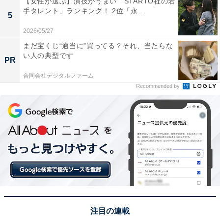
【女性が選ぶ】演技がうまい「STARTO社の若
いった声が集まりました。
手タレント」ランキング！ 2位「永...
5
2026/05/27
※回答者からのコメントは原文ママです
まだ宝くじ“適当に”買ってる？それ、当たらな
い人の典型です
PR
合同会社デジタルファーム
この記事の執筆者：
坂上 恵
Recommended by
All About ニュースの編集者。オールアバウトに入社後、SNSトレン
ドにフォーカスした記事執筆やSEOライティングの経験を経て、の
ちにAll About ニュースチームのメンバーに加入。現在は旅行・カル
...続きを読む
チャー・エンタメなどを中心に企画編集を担当。東京都出身。居酒
屋巡りとスポーツ観戦が生きがい。
次ページ
10位までのランキング結果を見る
注目の連載