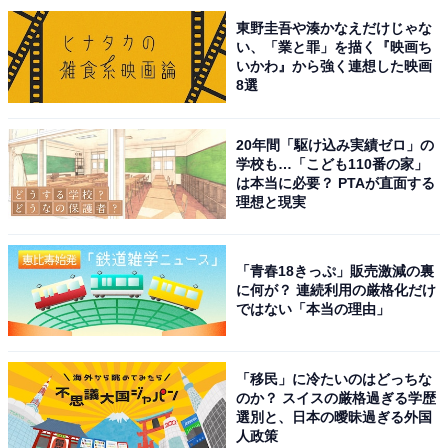
東野圭吾や湊かなえだけじゃな
い、「業と罪」を描く『映画ち
いかわ』から強く連想した映画
8選
20年間「駆け込み実績ゼロ」の
学校も…「こども110番の家」
は本当に必要？ PTAが直面する
理想と現実
「青春18きっぷ」販売激減の裏
に何が？ 連続利用の厳格化だけ
こちらもおすすめ
ではない「本当の理由」
秋に行きたいと思う「福岡県の道の駅」ランキ
ング！ 2位「くるめ」を抑えた1位は？ 【2025
年調査】
「移民」に冷たいのはどっちな
のか？ スイスの厳格過ぎる学歴
選別と、日本の曖昧過ぎる外国
人政策