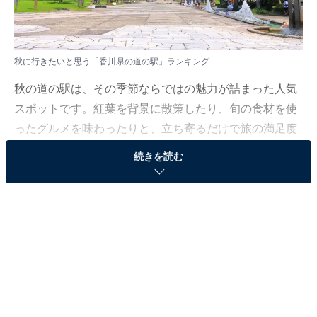
秋に行きたいと思う「香川県の道の駅」ランキング
秋の道の駅は、その季節ならではの魅力が詰まった人気
スポットです。紅葉を背景に散策したり、旬の食材を使
ったグルメを味わったりと、立ち寄るだけで旅の満足度
がぐっと高まります。自然と地域の魅力を同時に堪能で
続きを読む
きる秋にぴったりの道の駅を紹介します。
All About ニュース編集部では、2025年9月29日〜10月2
日の期間、全国10〜60代の男女250人を対象に、「道の
駅」に関するアンケートを実施しました。その中から、
秋に行きたいと思う「香川県の道の駅」ランキングの結
果をご紹介します。