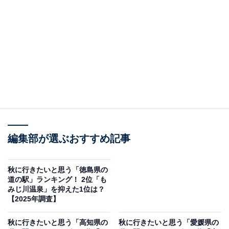
＞10位までの全ランキング結果を見る
2位：瀬戸大橋記念公園（坂出市）／55票
瀬戸内海に架かる「瀬戸大橋」のたもとに位置する広大
な公園内の道の駅です。公園からは雄大な瀬戸大橋の全
景と美しい瀬戸内海の多島美を一望でき、秋の澄んだ空
気の中で絶景を楽しめます。園内には瀬戸大橋の建設資
料を展示する記念館や、子供広場、巨大な石組彫刻など
見どころが豊富。隣接する「瀬戸大橋タワー」や「東山
編集部が選ぶおすすめ記事
魁夷せとうち美術館」と合わせて、芸術の秋、観光の秋
を満喫できるスポットです。
秋に行きたいと思う「徳島県の
道の駅」ランキング！ 2位「も
みじ川温泉」を抑えた1位は？
回答者からは「地元の新鮮な野菜や果物などの秋の味覚
【2025年調査】
が豊富で楽しめる」（30代女性／神奈川県）、「秋の瀬
秋に行きたいと思う「高知県の
秋に行きたいと思う「愛媛県の
戸大橋の絶景を見にいきたい」（40代男性／兵庫県）、