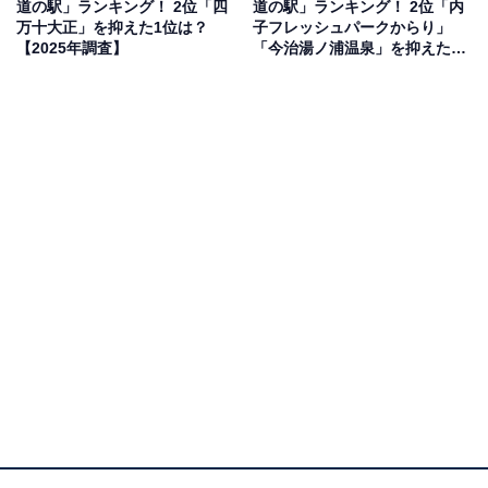
道の駅」ランキング！ 2位「四
道の駅」ランキング！ 2位「内
「瀬戸大橋を間近に見ることができる絶景スポット。 秋
万十大正」を抑えた1位は？
子フレッシュパークからり」
には公園内の紅葉が見頃を迎え、散策に最適だから」
【2025年調査】
「今治湯ノ浦温泉」を抑えた1
位は？ 【2025年調査】
（40代男性／静岡県）といった声が集まりました。
1位：小豆島オリーブ公園（小豆島町）／78票