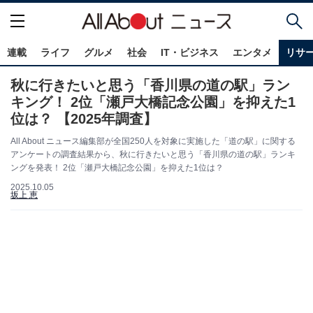
連載
ライフ
グルメ
社会
IT・ビジネス
エンタメ
リサ
秋に行きたいと思う「香川県の道の駅」ラン
キング！ 2位「瀬戸大橋記念公園」を抑えた1
位は？ 【2025年調査】
All About ニュース編集部が全国250人を対象に実施した「道の駅」に関する
アンケートの調査結果から、秋に行きたいと思う「香川県の道の駅」ランキ
ングを発表！ 2位「瀬戸大橋記念公園」を抑えた1位は？
2025.10.05
坂上 恵