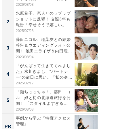
そ...
「カ...
2026/08/08
2026/08/0
水原希子、恋人とのラブラブ
「脚が
ショットに反響！ 交際3年も
横川尚
2
2
報告「幸せそうで嬉しい」
ムキな姿
「...
刃...
2025/07/28
2026/08/0
藤田ニコル、稲葉友との結婚
「え、
報告＆ウエディングフォト公
芸人、2
3
3
開！ 池田エライザ＆内田理
エットに
央...
2023/08/04
2026/08/0
「がんばって生きてくれまし
「脳がバ
た」氷川きよし、“パートナ
装姿が話
4
4
ー”の命日に思い。「私の身
のお父さ
体...
2025/02/17
2026/08/0
「顔ちっっちゃ！」藤田ニコ
「ちょ
ル、娘と初の北海道旅行を公
ってま
5
5
開！ 「スタイルよすぎる
熊本地
よ〜...
...
2026/08/08
2026/08/0
事例から学ぶ『特権アクセス
頑張ら
管理』
にくい
PR
PR