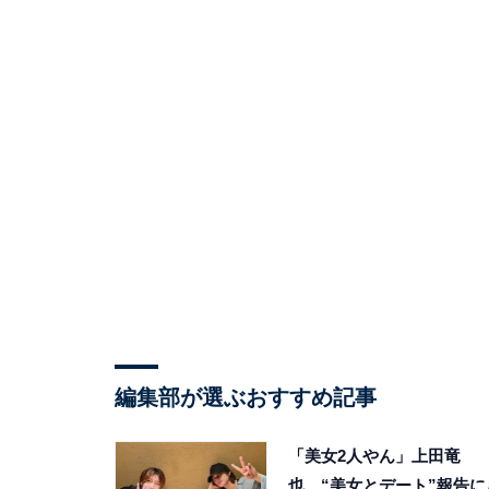
編集部が選ぶおすすめ記事
「美女2人やん」上田竜
也、“美女とデート”報告に