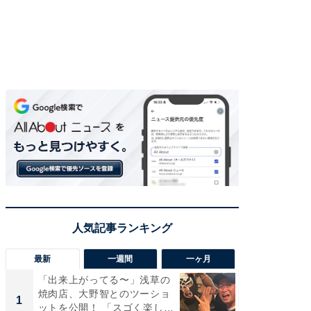
最新
一週間
一ヶ月
「出来上がってる〜」浅草の
「さす
焼肉店、大野智とのツーショ
は」高
1
1
ットを公開！ 「スゴく楽し
災地を