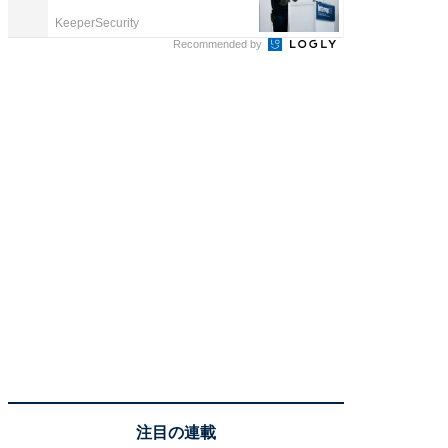
KeeperSecurity
森永乳業
Recommended by
注目の連載