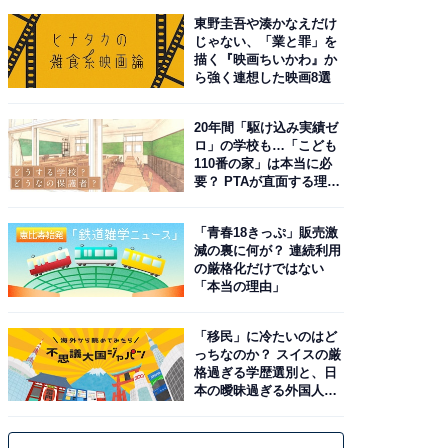
東野圭吾や湊かなえだけ
じゃない、「業と罪」を
描く『映画ちいかわ』か
ら強く連想した映画8選
20年間「駆け込み実績ゼ
ロ」の学校も…「こども
110番の家」は本当に必
要？ PTAが直面する理想
と現実
「青春18きっぷ」販売激
減の裏に何が？ 連続利用
の厳格化だけではない
「本当の理由」
「移民」に冷たいのはど
っちなのか？ スイスの厳
格過ぎる学歴選別と、日
本の曖昧過ぎる外国人政
策