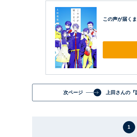
この声が届くま
次ページ
上田さんの『
1