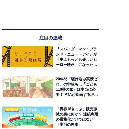
注目の連載
『スパイダーマン：ブラ
ンド・ニュー・デイ』が
「史上もっとも優しいヒ
ーロー映画」になった理
由。予習したい作品は？
20年間「駆け込み実績ゼ
ロ」の学校も…「こども
110番の家」は本当に必
要？ PTAが直面する理想
と現実
「青春18きっぷ」販売激
減の裏に何が？ 連続利用
の厳格化だけではない
「本当の理由」