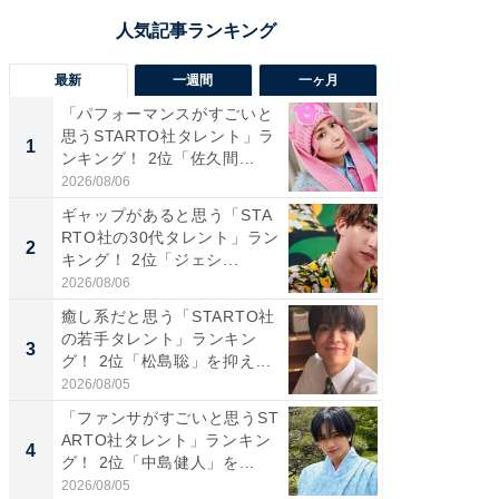
最新
一週間
一ヶ月
「パフォーマンスがすごいと
「癒し系
思うSTARTO社タレント」ラ
タレント
1
1
ンキング！ 2位「佐久間...
「井ノ原
2026/08/06
2026/08/0
ギャップがあると思う「STA
癒し系だ
RTO社の30代タレント」ラン
の若手
2
2
キング！ 2位「ジェシ...
グ！ 2
2026/08/06
2026/08/0
癒し系だと思う「STARTO社
ギャップ
の若手タレント」ランキン
RTO社
3
3
グ！ 2位「松島聡」を抑え...
キング！
2026/08/05
2026/08/0
「ファンサがすごいと思うST
「世界で
ARTO社タレント」ランキン
ARTO
4
4
グ！ 2位「中島健人」を...
グ！ 2
2026/08/05
2026/08/0