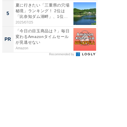
夏に行きたい「三重県の穴場
身長を知
秘境」ランキング！ 2位は
性俳優」
5
5
「比奈知ダム湖畔」、1位
「鈴木
は？...
倒...
2025/07/25
2026/08/0
「今日の目玉商品は？」毎日
部下が
変わるAmazonタイムセール
の理由。
PR
PR
が見逃せない
に共通す
Amazon
ビズヒン
Recommended by