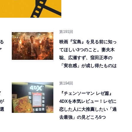
第191回
る
映画『宝島』を見る前に知っ
ア
てほしい3つのこと。妻夫木
聡、広瀬すず、窪田正孝の
「実在感」が成し得たものは
第194回
ゼ
『チェンソーマン レゼ篇』
が
4DXを本気レビュー！レゼに
0選
恋した人に大推薦したい「過
去最強」の見どころ5つ