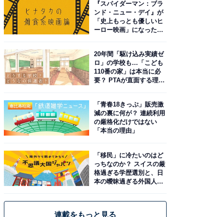
『スパイダーマン：ブラ
ンド・ニュー・デイ』が
「史上もっとも優しいヒ
ーロー映画」になった理
由。予習したい作品は？
20年間「駆け込み実績ゼ
ロ」の学校も…「こども
110番の家」は本当に必
要？ PTAが直面する理想
と現実
「青春18きっぷ」販売激
減の裏に何が？ 連続利用
の厳格化だけではない
「本当の理由」
「移民」に冷たいのはど
っちなのか？ スイスの厳
格過ぎる学歴選別と、日
本の曖昧過ぎる外国人政
策
連載をもっと見る