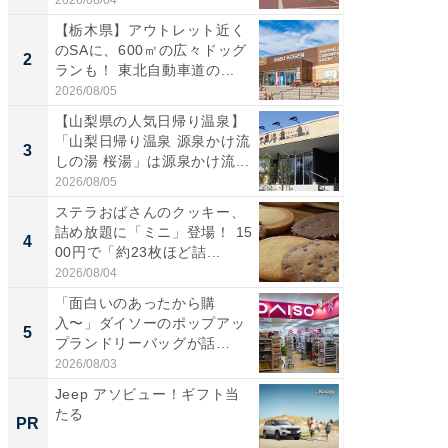
【栃木県】アウトレット近く
【三重
のSAに、600㎡の広々ドッグ
「鈴鹿天
2
2
ランも！ 東北自動車道の...
は100
2026/08/05
2026/08/0
【山梨県の人気日帰り温泉】
「ミニオ
「山梨日帰り温泉 源泉かけ流
ッグ！ 
3
3
しの湯 桜湯」は源泉かけ流...
ど、夏限
2026/08/05
2026/08/0
ステラおばさんのクッキー、
ステラ
詰め放題に「ミニ」登場！ 15
詰め放題
4
4
00円で「約23枚ほど詰...
00円で「
2026/08/04
2026/08/0
「面白いのあったから購
【埼玉
入〜」ダイソーのポップアッ
「行田天
5
5
プランドリーバッグが話
は和の
題。“さま...
が...
2026/08/03
2026/08/0
Jeep アソビュー！ギフト当
【必見
たる
セキュ
PR
PR