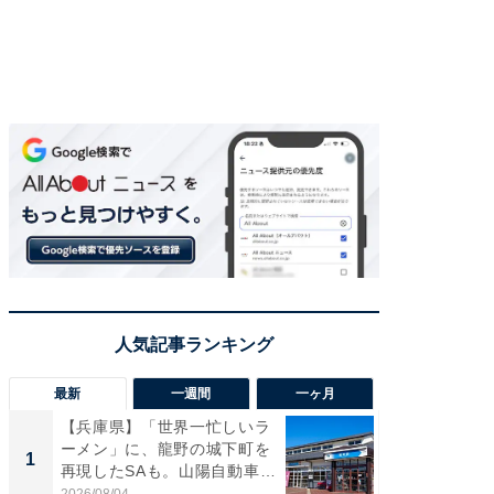
最新
一週間
一ヶ月
【兵庫県】「世界一忙しいラ
「気に
ーメン」に、龍野の城下町を
る〜」3
1
1
再現したSAも。山陽自動車
バー」
道...
好...
2026/08/04
2026/07/3