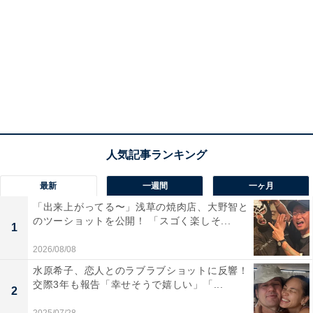
最新
一週間
一ヶ月
「出来上がってる〜」浅草の焼肉店、大野智と
のツーショットを公開！ 「スゴく楽しそ...
1
2026/08/08
水原希子、恋人とのラブラブショットに反響！
交際3年も報告「幸せそうで嬉しい」「...
2