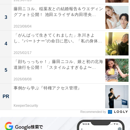
2025/07/28
藤田ニコル、稲葉友との結婚報告＆ウエディン
グフォト公開！ 池田エライザ＆内田理央...
3
2023/08/04
「がんばって生きてくれました」氷川きよ
し、“パートナー”の命日に思い。「私の身体...
4
2025/02/17
「顔ちっっちゃ！」藤田ニコル、娘と初の北海
道旅行を公開！ 「スタイルよすぎるよ〜...
5
2026/08/08
事例から学ぶ『特権アクセス管理』
PR
KeeperSecurity
Recommended by