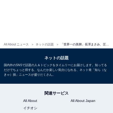
All About ニュース
ネットの話題
「世界一の美脚」長澤まさみ、圧巻プロポーションに絶賛の嵐！ 「脚、長っ」「どの方向から見ても美しい」
ネットの話題
国内外のSNSで話題の人＆トピックをタイムリーにお届けします。知ってる
だけでちょっと得する、なんだか楽しい気分になれる、ネット発「知ら（な
きゃ）損」ニュースが盛りだくさん。
関連サービス
All About
All About Japan
イチオシ