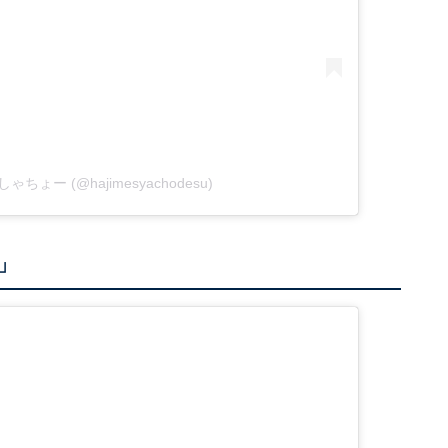
゙めしゃちょー (@hajimesyachodesu)
」