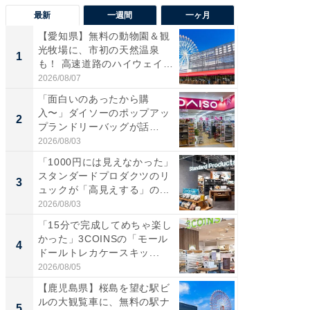
最新
一週間
一ヶ月
【愛知県】無料の動物園＆観
【兵庫
光牧場に、市初の天然温泉
ーメン
1
1
も！ 高速道路のハイウェイオ
再現した
ア...
道...
2026/08/07
2026/08/0
「面白いのあったから購
【三重
入〜」ダイソーのポップアッ
の直営
2
2
プランドリーバッグが話
ダ大判焼
題。“さま...
伊...
2026/08/03
2026/08/0
「1000円には見えなかった」
【千葉県
スタンダードプロダクツのリ
級マー
3
3
ュックが「高見えする」の...
ノベし
ー...
2026/08/03
2026/08/0
「15分で完成してめちゃ楽し
「100
かった」3COINSの「モール
スタン
4
4
ドールトレカケースキッ...
ュックが
2026/08/05
2026/08/0
【鹿児島県】桜島を望む駅ビ
立山連
ルの大観覧車に、無料の駅ナ
風呂に、
5
5