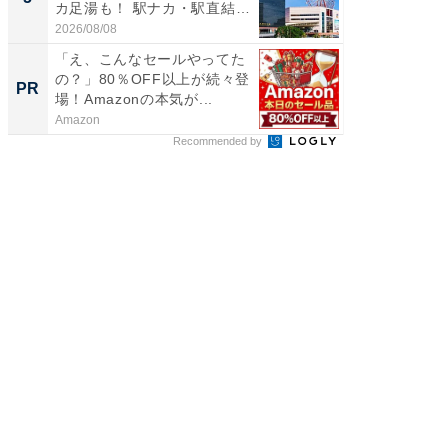
カ足湯も！ 駅ナカ・駅直結
層水風
ス...
帰...
2026/08/08
2026/08/0
「え、こんなセールやってた
「今日
の？」80％OFF以上が続々登
変わるA
PR
PR
場！Amazonの本気が...
が見逃
Amazon
Amazon
Recommended by