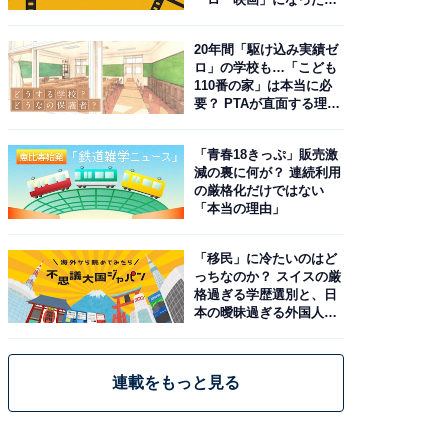
由。予習したい作品は？
20年間「駆け込み実績ゼ
ロ」の学校も…「こども
110番の家」は本当に必
要？ PTAが直面する理想
と現実
「青春18きっぷ」販売激
減の裏に何が？ 連続利用
の厳格化だけではない
「本当の理由」
「移民」に冷たいのはど
っちなのか？ スイスの厳
格過ぎる学歴選別と、日
本の曖昧過ぎる外国人政
策
連載をもっと見る