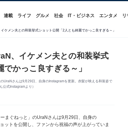
連載
ライフ
グルメ
社会
IT・ビジネス
エンタメ
リ
N、イケメン夫との和装挙式ショット公開「2人とも綺麗でかっこ良すぎる～」
raN、イケメン夫との和装挙式
麗でかっこ良すぎる～」
のUraNさんは9月29日、自身のInstagramを更新。赤髪が映える和装姿で
Instagramより）
いじーまぐねっと」のUraNさんは9月29日、自身の
挙式ショットを公開し、ファンから祝福の声が上がっていま