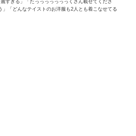
綺麗すぎる」「たっっっっっっっくさん載せてくださ
う」「どんなテイストのお洋服も2人とも着こなせてる
。