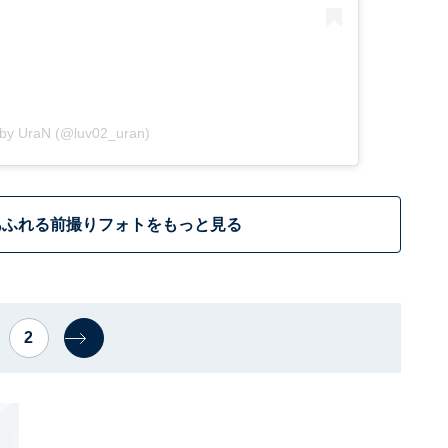
 by UraN (@luv02_uran)
あふれる前撮りフォトをもっと見る
2