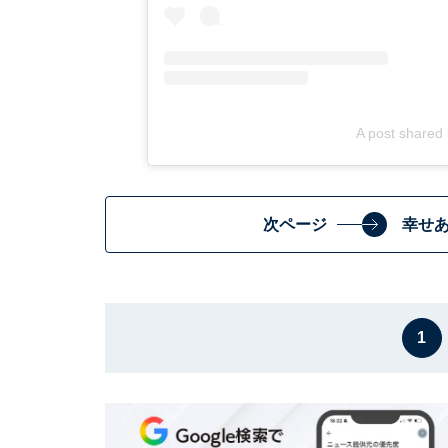
A post shared
次ページ
幸せ
1