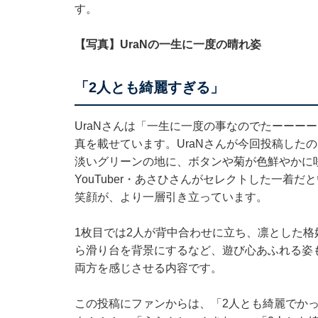
す。
【写真】UraNの一生に一度の晴れ姿
「2人とも綺麗すぎる」
UraNさんは「一生に一度の事なのでたーーー
真を載せています。UraNさんが今回投稿した
淡いグリーンの地に、ボタンや菊が色鮮やかに
YouTuber・あさひさんがセレクトした一着
笑顔が、より一層引き立っています。
1枚目では2人が背中合わせに立ち、凛とした格
ら滑り台を背景にするなど、遊び心あふれる姿
両方を感じさせる内容です。
この投稿にファンからは、「2人とも綺麗でか