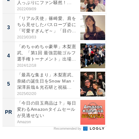
人っぷりにファン騒然！...
らのプレ
愛...
2022/09/09
2026/08/0
「リアル天使」篠崎愛、肩を
「脚が
ちら見せしたバスローブ姿に
横川尚
3
3
「可愛すぎんぞ～」「目の表
ムキな姿
情...
刃...
2023/03/03
2026/08/0
「めちゃめちゃ豪華」木梨憲
「え、
武、「第1回 最強芸能ゴルフ
芸人、2
4
4
選手権トーナメント」出場
エットに
メ...
2024/12/18
2026/08/0
「最高な集まり」木梨憲武、
「脳がバ
奈緒の誕生日をSnow Man・
装姿が話
5
5
深澤辰哉＆光石研と祝福...
のお父さ
2025/02/20
2026/08/0
「今日の目玉商品は？」毎日
すべて
変わるAmazonタイムセール
るその
PR
PR
が見逃せない
Amazon
COCO VIL
Recommended by