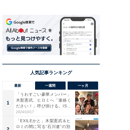
最新
一週間
一ヶ月
「うわすごい豪華メンバー」
「さす
木梨憲武、ヒロミへ「連絡く
は」高
1
1
ださい！」呼び掛ける。IS
災地を
S...
「カ...
2024/10/17
2026/08/0
「EXILEかと」木梨憲武＆ヒ
「女の
ロミの間に写る“石川遼”の別
介、バ
2
2