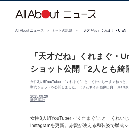
All About ニュース
ネットの話題
「天才だね」くれまぐ・Ura
「天才だね」くれまぐ・U
ショット公開「2人とも綺
女性3人組YouTuber・“くれまぐ”こと「くれいじーまぐねっと」
挙式ショットを公開しました。（サムネイル画像出典：UraNさん公式
2025.09.29
勝野 里砂
女性3人組YouTuber・“くれまぐ”こと「くれ
Instagramを更新。赤髪が映える和装姿で