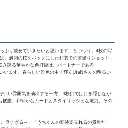
ーっぷり載せていきたいと思います」とつづり、4枚の写
のは、満開の桜をバックにした和装での前撮りショット。
咲き誇る華やかな色打掛は、パートナーである
だといいます。春らしい景色の中で輝くUraNさんの明るい
好いい雰囲気を演出する一方、4枚目では目を隠しなが
も披露。和やかなムードとスタイリッシュな魅力、その
っこ良すぎる～」「うちゃんの和装姿見れるの貴重だ