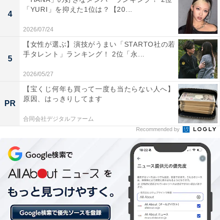
この記事の執筆者：
坂上 恵
「YURI」を抑えた1位は？【20...
4
2026/07/24
All About ニュースの編集者。オールアバウトに入社後、SNSトレン
ドにフォーカスした記事執筆やSEOライティングの経験を経て、の
【女性が選ぶ】演技がうまい「STARTO社の若
手タレント」ランキング！ 2位「永...
ちにAll About ニュースチームのメンバーに加入。現在は旅行・カル
...続きを読む
5
チャー・エンタメなどを中心に企画編集を担当。東京都出身。居酒
2026/05/27
屋巡りとスポーツ観戦が生きがい。
【宝くじ何年も買って一度も当たらない人へ】
7位までの全ランキング結果を見
原因、はっきりしてます
次ページ
PR
る
合同会社デジタルファーム
Recommended by