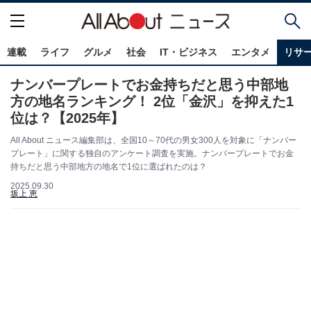
連載
ライフ
グルメ
社会
IT・ビジネス
エンタメ
リサ
ナンバープレートでお金持ちだと思う中部地
方の地名ランキング！ 2位「金沢」を抑えた1
位は？【2025年】
All About ニュース編集部は、全国10～70代の男女300人を対象に「ナンバー
プレート」に関する独自のアンケート調査を実施。ナンバープレートでお金
持ちだと思う中部地方の地名で1位に選ばれたのは？
2025.09.30
坂上 恵