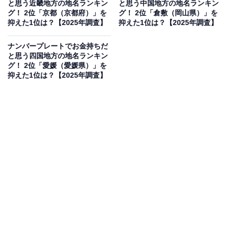
と思う近畿地方の地名ランキン
と思う中国地方の地名ランキン
グ！ 2位「京都（京都府）」を
グ！ 2位「倉敷（岡山県）」を
抑えた1位は？【2025年調査】
抑えた1位は？【2025年調査】
ナンバープレートでお金持ちだ
と思う四国地方の地名ランキン
グ！ 2位「愛媛（愛媛県）」を
抑えた1位は？【2025年調査】
1位：名古屋（愛知県）／140票
1位は「名古屋」でした。中部地方最大の都市・名古屋
市は、日本有数の経済圏を誇り、自動車産業をはじめと
する大企業が多数集まる都市。名古屋城や熱田神宮など
歴史的な名所も多く、都市機能と伝統文化が共存する点