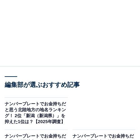
2位：金沢（石川県）／72票
2位は「金沢」でした。加賀百万石の城下町として知ら
れ、歴史ある街並みや伝統文化が息づく金沢市。兼六園
やひがし茶屋街、21世紀美術館など、観光地としての魅
力も豊富です。北陸新幹線の開通によってアクセスが良
くなり、洗練された雰囲気も人気の理由の一つです。
回答者からは「街が上品なイメージだから」（20代女性
／岐阜県）、「中部地方の経済・商業の中心で、高級車
編集部が選ぶおすすめ記事
や富裕層の多さを連想させるから」（30代女性／東京
都）、「金沢へ仕事で行った際に大きな家が多く、金持
ナンバープレートでお金持ちだ
と思う北陸地方の地名ランキン
ちが多かったから」（30代男性／兵庫県）などのコメン
グ！ 2位「新潟（新潟県）」を
トがありました。
抑えた1位は？【2025年調査】
ナンバープレートでお金持ちだ
ナンバープレートでお金持ちだ