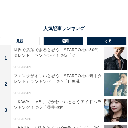
も特徴です。ブランド志向や高級車所有のイメージが強
く、「お金持ち」の印象を持たれやすいのかもしれませ
ん。
回答者のコメントを見ると「『金のしゃちほこ』『豪華
最新
一週間
一ヶ月
な住宅街』『派手好きな文化』など、名古屋のイメージ
世界で活躍できると思う「STARTO社の30代
があるので」（50代男性／広島県）、「名古屋に住んで
タレント」ランキング！ 2位「ジェ...
1
いる人は、お金持ちが多く、嫁入り道具が豪華と聞いた
2026/08/09
事があるからです」（50代女性／新潟県）、「大都市で
ファンサがすごいと思う「STARTO社の若手タ
高級住宅街も多く、企業も集中していて経済的に豊かな
レント」ランキング！ 2位「目黒蓮...
2
印象があるから」（50代女性／兵庫県）といった声があ
2026/08/09
りました。
「KAWAII LAB.」でかわいいと思うアイドルラ
ンキング！ 2位「櫻井優衣」...
※回答者のコメントは原文ママです
3
2026/07/20
「HANA」の好きなメンバーランキング！ 2位