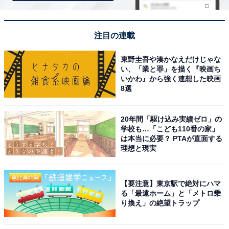
注目の連載
東野圭吾や湊かなえだけじゃな
い、「業と罪」を描く『映画ち
いかわ』から強く連想した映画
こちらもおすすめ
8選
ナンバープレートでお金持ちだと思う九州地方
の地名ランキング！ 2位「北九州（福岡県）」
を抑えた1位は？【2025年調査】
20年間「駆け込み実績ゼロ」の
学校も…「こども110番の家」
は本当に必要？ PTAが直面する
理想と現実
【要注意】東京駅で絶対にハマ
る「最遠ホーム」と「メトロ乗
り換え」の絶望トラップ
1
2