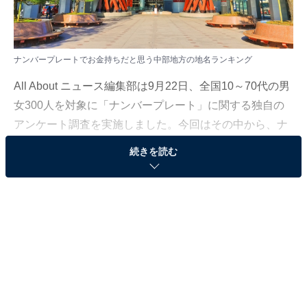
ナンバープレートでお金持ちだと思う中部地方の地名ランキング
All About ニュース編集部は9月22日、全国10～70代の男
女300人を対象に「ナンバープレート」に関する独自の
アンケート調査を実施しました。今回はその中から、ナ
ンバープレートでお金持ちだと思う中部地方の地名を紹
続きを読む
介します！
＞7位までの全ランキング結果を見る
※本調査は全国300人を対象に実施したもので、結果は
回答者の意見を集計したものであり、全体の意見を断定
的に示すものではありません