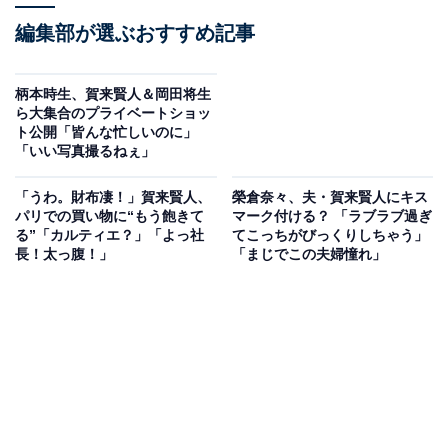
編集部が選ぶおすすめ記事
柄本時生、賀来賢人＆岡田将生
ら大集合のプライベートショッ
ト公開「皆んな忙しいのに」
「いい写真撮るねぇ」
「うわ。財布凄！」賀来賢人、
榮倉奈々、夫・賀来賢人にキス
パリでの買い物に“もう飽きて
マーク付ける？ 「ラブラブ過ぎ
る”「カルティエ？」「よっ社
てこっちがびっくりしちゃう」
長！太っ腹！」
「まじでこの夫婦憧れ」