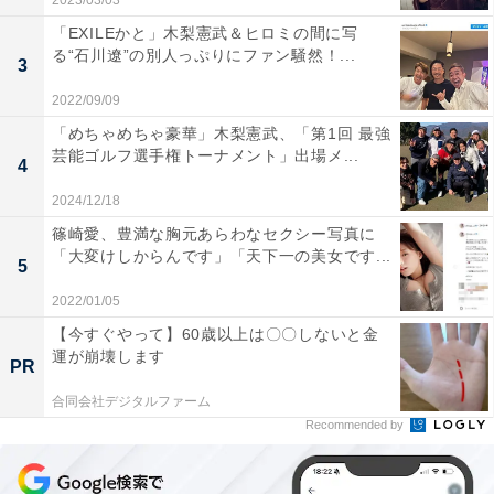
2023/03/03
「EXILEかと」木梨憲武＆ヒロミの間に写
る“石川遼”の別人っぷりにファン騒然！...
3
2022/09/09
「めちゃめちゃ豪華」木梨憲武、「第1回 最強
芸能ゴルフ選手権トーナメント」出場メ...
4
2024/12/18
篠崎愛、豊満な胸元あらわなセクシー写真に
「大変けしからんです」「天下一の美女です...
5
2022/01/05
【今すぐやって】60歳以上は〇〇しないと金
運が崩壊します
PR
合同会社デジタルファーム
Recommended by