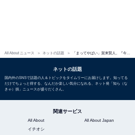
All About ニュース
ネットの話題
「まってやばい」賀来賢人、『今際の国のアリス』配信開始を報告「お風呂入ってる！」「イケメンすぎる」
ネットの話題
国内外のSNSで話題の人＆トピックをタイムリーにお届けします。知ってる
だけでちょっと得する、なんだか楽しい気分になれる、ネット発「知ら（な
きゃ）損」ニュースが盛りだくさん。
関連サービス
All About
All About Japan
イチオシ