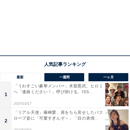
最新
一週間
一ヶ月
「うわすごい豪華メンバー」木梨憲武、ヒロミ
へ「連絡ください！」呼び掛ける。ISS...
1
2024/10/17
「リアル天使」篠崎愛、肩をちら見せしたバス
ローブ姿に「可愛すぎんぞ～」「目の表情...
2