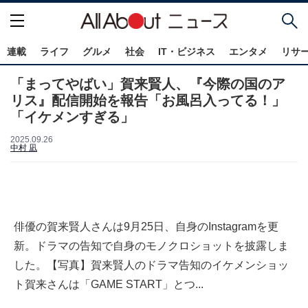
連載
ライフ
グルメ
社会
IT・ビジネス
エンタメ
リサ
「まってやばい」賀来賢人、『今際の国のア
リス』配信開始を報告「お風呂入ってる！」
「イケメンすぎる」
2025.09.26
中村 凪
俳優の賀来賢人さんは9月25日、自身のInstagramを更
新。ドラマの告知で自身のモノクロショットを披露しま
した。【写真】賀来賢人のドラマ告知のイケメンショッ
ト賀来さんは「GAME START」とつ...