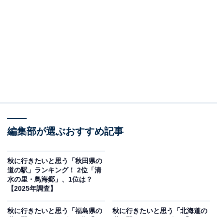
＞12位までの全ランキング結果を見る
2位：なみおか アップルヒル（青森市）／28票
青森市郊外にある「道の駅 なみおか アップルヒル」は、
りんごの里として知られ、秋には旬の味覚を満喫できる
スポット。10月1日頃から観光りんご園でりんご狩り体
験が始まるほか、「アップルヒル秋の大収穫祭」などの
イベントも開催されます。広々とした敷地内には直売所
やレストランもあり、手作りのアップルパイやりんごを
編集部が選ぶおすすめ記事
使ったジェラートも人気です。
秋に行きたいと思う「秋田県の
道の駅」ランキング！ 2位「清
回答者からは「アップルヒルの名前の通り、りんごが採
水の里・鳥海郷」、1位は？
れるところです。秋はおいしいりんごをお土産に買うこ
【2025年調査】
とができます」（60代男性／新潟県）、「結構な頻度で
秋に行きたいと思う「福島県の
秋に行きたいと思う「北海道の
イベントがありお土産なども手頃で買える」（40代男性