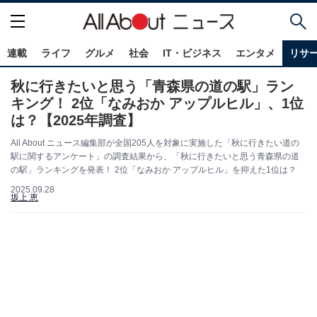
連載
ライフ
グルメ
社会
IT・ビジネス
エンタメ
リサ
秋に行きたいと思う「青森県の道の駅」ラン
キング！ 2位「なみおか アップルヒル」、1位
は？【2025年調査】
All About ニュース編集部が全国205人を対象に実施した「秋に行きたい道の
駅に関するアンケート」の調査結果から、「秋に行きたいと思う青森県の道
の駅」ランキングを発表！ 2位「なみおか アップルヒル」を抑えた1位は？
2025.09.28
坂上 恵