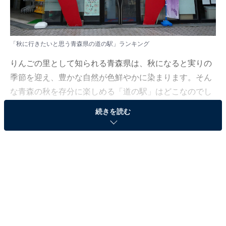
「秋に行きたいと思う青森県の道の駅」ランキング
りんごの里として知られる青森県は、秋になると実りの
季節を迎え、豊かな自然が色鮮やかに染まります。そん
な青森の秋を存分に楽しめる「道の駅」はどこなのでし
ょうか。
続きを読む
All About ニュース編集部では、2025年9月25〜26日の期
間、全国10〜60代の男女205人を対象に、「秋に行きた
い道の駅」に関するアンケートを実施しました。
その中から、「秋に行きたいと思う青森県の道の駅」ラ
ンキングの結果をご紹介します。