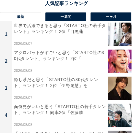
「道の駅 奥入瀬」は、十和田湖・奥入瀬渓流への玄関口
最新
一週間
一ヶ月
に位置する、東北屈指の紅葉の名所。秋には渓流沿いの
世界で活躍できると思う「STARTO社の若手タ
木々が赤や黄に染まる中、散策やドライブが楽しめま
レント」ランキング！ 2位「目黒蓮...
1
す。地元農産品の産直野菜が並ぶ物産館や、青森素材を
2026/08/07
使った石窯料理が味わえるブルワリーレストランなど、
アクロバットがすごいと思う「STARTO社の3
自然と秋の味覚を満喫できるスポットです。
0代タレント」ランキング！ 2位「...
2
2026/08/08
回答者からは「奥入瀬渓流の入り口にあり、奥入瀬は紅
癒し系だと思う「STARTO社の30代タレン
葉の名所でもあるから」（50代女性／静岡県）、「紅葉
ト」ランキング！ 2位「伊野尾慧」を...
3
シーズンの景観がよさそうだから」（40代男性／福岡
県）、「奥入瀬渓流の紅葉が有名で、秋ならではの景色
2026/08/07
を堪能できると思ったため」（20代男性／静岡県）とい
面倒見がいいと思う「STARTO社の若手タレン
ト」ランキング！ 同率2位「佐藤勝...
った声が集まりました。
4
2026/08/08
※回答者からのコメントは原文ママです