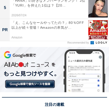
「HANA」の好きなメンバーランキング！ 2位
「YURI」を抑えた1位は？【20...
5
2026/07/24
この記事の執筆者：
坂上 恵
「え、こんなセールやってたの？」80％OFF
以上が続々登場！Amazonの本気が...
PR
All About ニュースの編集者。オールアバウトに入社後、SNSトレン
ドにフォーカスした記事執筆やSEOライティングの経験を経て、の
Amazon
ちにAll About ニュースチームのメンバーに加入。現在は旅行・カル
...続きを読む
Recommended by
チャー・エンタメなどを中心に企画編集を担当。東京都出身。居酒
屋巡りとスポーツ観戦が生きがい。
次ページ
12位までのランキング結果を見る
注目の連載