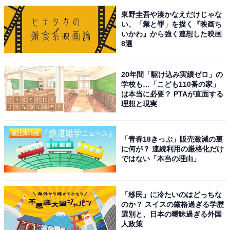
東野圭吾や湊かなえだけじゃな
い、「業と罪」を描く『映画ち
いかわ』から強く連想した映画
8選
20年間「駆け込み実績ゼロ」の
学校も…「こども110番の家」
は本当に必要？ PTAが直面する
こちらもおすすめ
理想と現実
秋に行きたいと思う「宮城県の道の駅」ランキ
ング！ 2位「七ヶ宿」、1位は？【2025年調
査】
「青春18きっぷ」販売激減の裏
に何が？ 連続利用の厳格化だけ
ではない「本当の理由」
「移民」に冷たいのはどっちな
のか？ スイスの厳格過ぎる学歴
選別と、日本の曖昧過ぎる外国
人政策