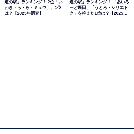
道の駅」ランキング！ 2位「い
道の駅」ランキング！ 「あいろ
／鳥取県）、「観光りんご園でのもぎ取り体験や、手作
わき・ら・ら・ミュウ」、1位
ーど厚田」「うとろ・シリエト
りアップルパイが秋にピッタリだから」（50代男性／広
は？【2025年調査】
ク」を抑えた1位は？【2025年
調査】
島県）といった声が集まりました。
1位：奥入瀬（十和田市奥瀬）／46票